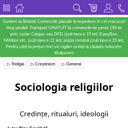
Suntem la librărie! Comenzile plasate le expediem în cel mai scurt
timp posibil. Transport GRATUIT la comenzile de peste 190 lei
prin: curier Cargus sau DPD (sub taxa e 19 lei); EasyBox,
FANbox etc. (sub taxa e 21 lei); poșta română (sub taxa e 25 lei).
Pentru cărți la prețuri mici vă rugăm scrieți la căutare reducere.
Mulțumim!
▷ Religie
▷ Creștinism
▷ General
Sociologia religiilor
Credințe, ritualuri, ideologii