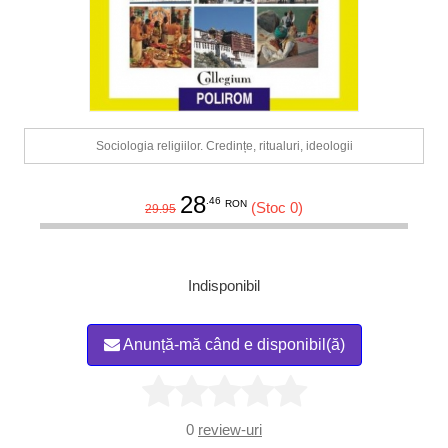
Sociologia religiilor. Credințe, ritualuri, ideologii
28
.46
RON
(Stoc 0)
29.95
Indisponibil
Anunță-mă când e disponibil(ă)
0
review-uri