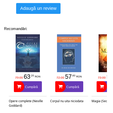
Adaugă un review
Recomandări:
63
57
58
.20
.60
RON
RON
79.00
72.00
73.00
Cumpără
Cumpără
Cu
Opere complete (Neville
Corpul nu uita niciodata
Magia (Secretu
Goddard)