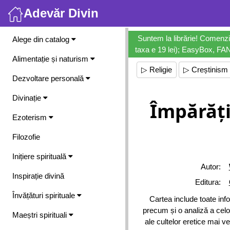
Adevăr Divin
Meniu
Suntem la librărie! Comenzi
Alege din catalog
taxa e 19 lei); EasyBox, FANb
Alimentație și naturism
▷ Religie
▷ Creștinism
Dezvoltare personală
Divinație
Împărăți
Ezoterism
Filozofie
Inițiere spirituală
Autor:
Inspirație divină
Editura:
Învățături spirituale
Cartea include toate info
precum și o analiză a celor
Maeștri spirituali
ale cultelor eretice mai vec