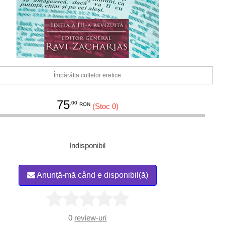
Împărăția cultelor eretice
75
.00
RON
(Stoc 0)
Indisponibil
Anunță-mă când e disponibil(ă)
0
review-uri