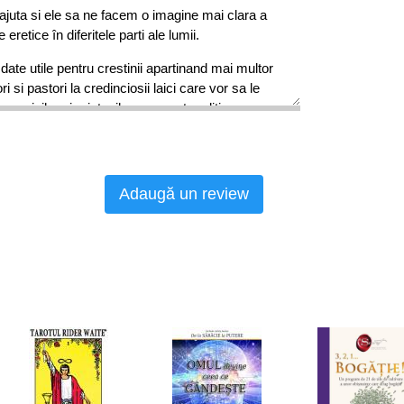
e ajuta si ele sa ne facem o imagine mai clara a
 eretice în diferitele parti ale lumii.
 date utile pentru crestinii apartinand mai multor
i si pastori la credinciosii laici care vor sa le
vecinilor si prietenilor – aceasta editie noua a
e va ramane cu siguranta o carte de referinta în
 înca multe decenii de acum încolo.
i religii luate în discutie:
Adaugă un review
n