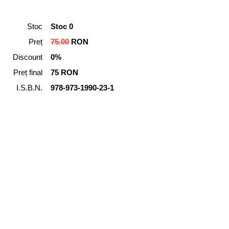
Stoc
Stoc 0
Preț
75.00
RON
Discount
0%
Preț final
75 RON
I.S.B.N.
978-973-1990-23-1