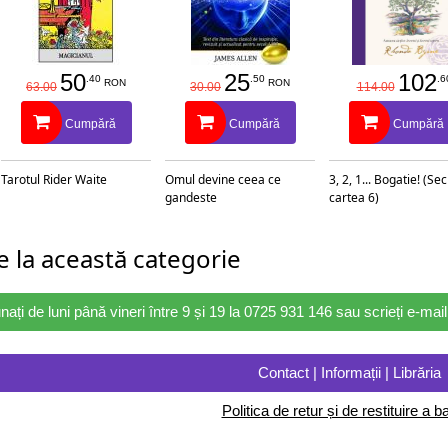
50
25
102
.40
.50
.6
RON
RON
63.00
30.00
114.00
Cumpără
Cumpără
Cumpără
Tarotul Rider Waite
Omul devine ceea ce
3, 2, 1... Bogatie! (Se
gandeste
cartea 6)
 la această categorie
nați de luni până vineri între 9 și 19 la 0725 931 146 sau scrieți e-ma
Contact | Informații | Librăria
Politica de retur și de restituire a ba