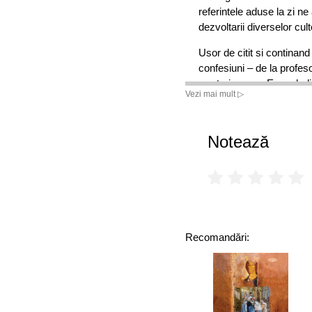
referintele aduse la zi n
dezvoltarii diverselor culte
Usor de citit si continand
confesiuni – de la profesor
marturiseasca Evanghelia 
Vezi mai mult ▷
Imparatiei cultelor eretic
problema cultelor eretice
Notează
Principalele culte eretice s
• Mormonismul
• New Age
• Societatea Teozofica
• Biserica unificarii
Recomandări:
• Universalismul unitaria
• Credinta Baha’i
• Budismul
• Stiinta crestina
• Religiile orientale