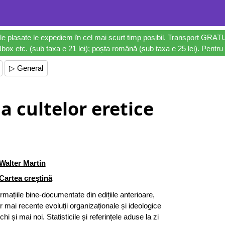
le plasate le expediem în cel mai scurt timp posibil. Transport GRAT
ox etc. (sub taxa e 21 lei); poșta română (sub taxa e 25 lei). Pentru 
▷ General
a cultelor eretice
Walter Martin
Cartea creștină
rmațiile bine-documentate din edițiile anterioare,
 mai recente evoluții organizaționale și ideologice
hi și mai noi. Statisticile și referințele aduse la zi