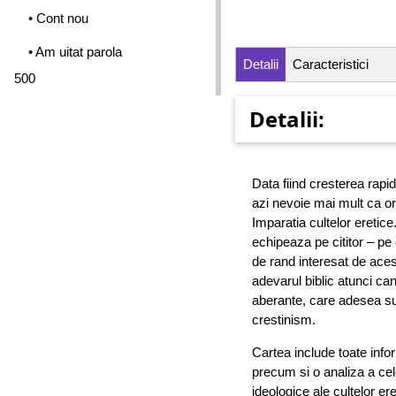
• Cont nou
• Am uitat parola
Detalii
Caracteristici
500
Detalii:
Data fiind cresterea rapid
azi nevoie mai mult ca o
Imparatia cultelor eretice
echipeaza pe cititor – pe
de rand interesat de aces
adevarul biblic atunci can
aberante, care adesea su
crestinism.
Cartea include toate infor
precum si o analiza a cel
ideologice ale cultelor ere