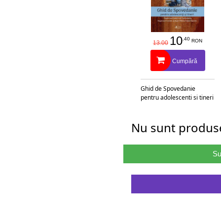
• Islamul
• Martorii lui Iehova
• Si multe altele
10
.40
RON
13.00
Cumpără
Ghid de Spovedanie
pentru adolescenti si tineri
Nu sunt produse
Su