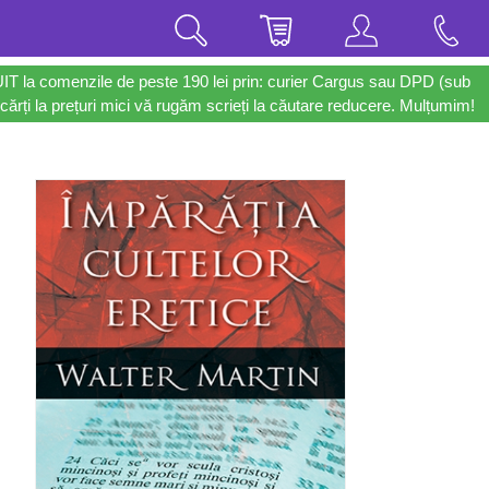
UIT la comenzile de peste 190 lei prin: curier Cargus sau DPD (sub
cărți la prețuri mici vă rugăm scrieți la căutare reducere. Mulțumim!