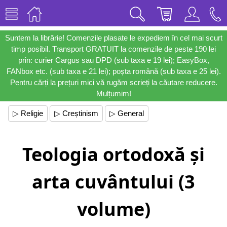
Suntem la librărie! Comenzile plasate le expediem în cel mai scurt
timp posibil. Transport GRATUIT la comenzile de peste 190 lei
prin: curier Cargus sau DPD (sub taxa e 19 lei); EasyBox,
FANbox etc. (sub taxa e 21 lei); poșta română (sub taxa e 25 lei).
Pentru cărți la prețuri mici vă rugăm scrieți la căutare reducere.
Mulțumim!
▷ Religie
▷ Creștinism
▷ General
Teologia ortodoxă și
arta cuvântului (3
volume)