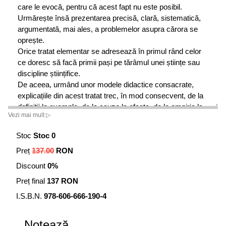
care le evocă, pentru că acest fapt nu este posibil.
Urmărește însă prezentarea precisă, clară, sistematică,
argumentată, mai ales, a problemelor asupra cărora se
oprește.
Orice tratat elementar se adresează în primul rând celor
ce doresc să facă primii pași pe tărâmul unei științe sau
discipline științifice.
De aceea, urmând unor modele didactice consacrate,
explicațiile din acest tratat trec, în mod consecvent, de la
definiții la exemple, de la cauze la efecte, de la empiric la
Vezi mai mult ▷
teoretic și de la simplu la complex.
Orice manual elementar este elaborat pentru a explica,
Stoc
Stoc 0
respectiv pentru a clarifica, ceea ce pare obscur,
Preț
137.00
RON
complicat, aglomerat, încurcat, enigmatic. Mai precis, a
explica înseamnă a evidenția cauzele, modul de
Discount
0%
funcționare și laturile semnificative ale unui fenomen.
Preț final
137 RON
În cazul nostru, fenomenul literar este discutat sistematic,
dintr-o perspectivă consecvent teoretică, pentru a fi mai
I.S.B.N.
978-606-666-190-4
bine înțeles în sine și în relațiile sale cu alte manifestări ale
artei și ale vieții sociale și spirituale.
Notează