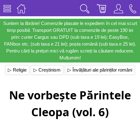
Suntem la librărie! Comenzile plasate le expediem în cel mai scurt
timp posibil. Transport GRATUIT la comenzile de peste 190 lei
prin: curier Cargus sau DPD (sub taxa e 19 lei); EasyBox,
FANbox etc. (sub taxa e 21 lei); poșta română (sub taxa e 25 lei).
Pentru cărți la prețuri mici vă rugăm scrieți la căutare reducere.
Mulțumim!
▷ Religie
▷ Creștinism
▷ Învățături ale părinților români
Ne vorbește Părintele
Cleopa (vol. 6)