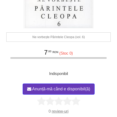
Ne vorbește Părintele Cleopa (vol. 6)
7
.00
RON
(Stoc 0)
Indisponibil
Anunță-mă când e disponibil(ă)
0
review-uri