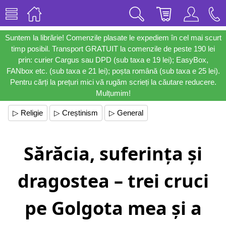
Suntem la librărie! Comenzile plasate le expediem în cel mai scurt
timp posibil. Transport GRATUIT la comenzile de peste 190 lei
prin: curier Cargus sau DPD (sub taxa e 19 lei); EasyBox,
FANbox etc. (sub taxa e 21 lei); poșta română (sub taxa e 25 lei).
Pentru cărți la prețuri mici vă rugăm scrieți la căutare reducere.
Mulțumim!
▷ Religie
▷ Creștinism
▷ General
Sărăcia, suferința și
dragostea – trei cruci
pe Golgota mea și a