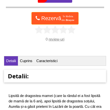
în librăria
Rezervă
din
Brașov
0
review-uri
Detalii
Cuprins
Caracteristici
Detalii:
Lipsită de dragostea mamei (care la rândul ei a fost lipsită
de mamă de la 6 ani), apoi lipsită de dragostea soțului,
Aurelia și-a găsit prieteni în Lazării de la poartă. Cu cât era