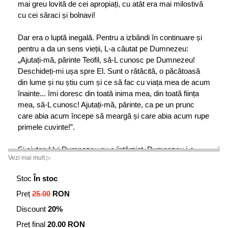
mai greu lovită de cei apropiați, cu atât era mai milostivă
cu cei săraci și bolnavi!
Dar era o luptă inegală. Pentru a izbândi în continuare și
pentru a da un sens vieții, L-a căutat pe Dumnezeu:
„Ajutați-mă, părinte Teofil, să-L cunosc pe Dumnezeu!
Deschideți-mi ușa spre El. Sunt o rătăcită, o păcătoasă
din lume și nu știu cum și ce să fac cu viața mea de acum
înainte... îmi doresc din toată inima mea, din toată ființa
mea, să-L cunosc! Ajutați-mă, părinte, ca pe un prunc
care abia acum începe să meargă și care abia acum rupe
primele cuvinte!”.
Și ajutorul lui Dumnezeu nu a întârziat. Dumnezeu i-a
Vezi mai mult ▷
dăruit și i-a descoperit mai mult decât își putea închipui! Și
atunci, în mod firesc, sora Aurelia a dorit să se
Stoc
În stoc
călugărească.
Preț
25.00
RON
Părintele Ilarion Argatu însă i-a descoperit că Dumnezeu
Discount
20%
vrea ca ea să-și înmulțească altfel talanții dați: „Nu aici,
Preț final
20.00 RON
ocrotită de zidurile Sfintei Mănăstiri, ci afară, în lume, între