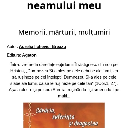
neamului meu
Memorii, mărturii, mulțumiri
Autor:
Aurelia Ilchevici Breazu
Editura:
Agaton
Într-o vreme în care înțelepții lumii Îl răstignesc din nou pe
Hristos, „Dumnezeu Și-a ales pe cele nebune ale lumii, ca
să rușineze pe cei înțelepți; Dumnezeu Și-a ales pe cele
slabe ale lumii, ca să le rușineze pe cele tari“ (1Cor.1, 27).
Așa a ales-o și pe sora Aurelia, rușinându-i și smerindu-i pe
mulți...