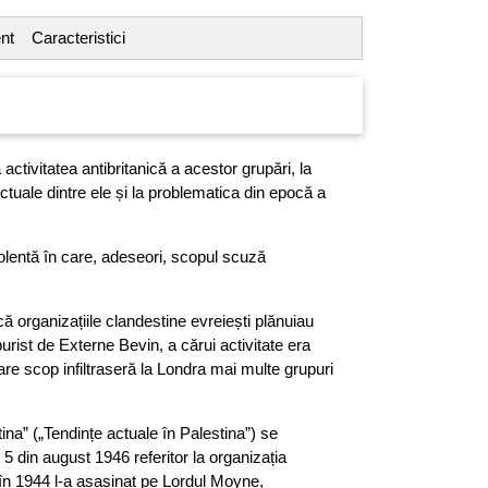
nt
Caracteristici
ctivitatea antibritanică a acestor grupări, la
ictuale dintre ele și la problematica din epocă a
olentă în care, adeseori, scopul scuză
organizațiile clandestine evre­iești plănuiau
urist de Externe Bevin, a cărui activitate era
care scop infil­traseră la Londra mai multe grupuri
ina” („Tendințe actuale în Palestina”) se
I 5 din august 1946 referitor la organizația
 în 1944 l-a asasinat pe Lordul Moyne,