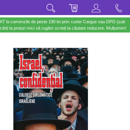
UIT la comenzile de peste 190 lei prin: curier Cargus sau DPD (sub
cărți la prețuri mici vă rugăm scrieți la căutare reducere. Mulțumim!