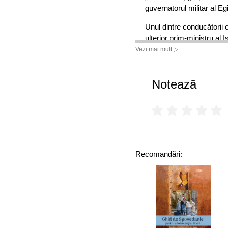
guvernatorul militar al Egi
Unul dintre conducătorii 
ulterior prim-ministru al I
socotită a doua, după cea 
Vezi mai mult ▷
Notează
Recomandări: