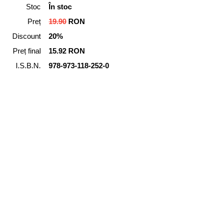
Stoc
În stoc
Preț
19.90
RON
Discount
20%
Preț final
15.92 RON
I.S.B.N.
978-973-118-252-0