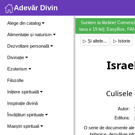
Adevăr Divin
Meniu
Suntem la librărie! Comenzi
Alege din catalog
taxa e 19 lei); EasyBox, FANb
Alimentație și naturism
▷ Și altele...
▷ Istorie
Dezvoltare personală
Divinație
Israe
Ezoterism
Filozofie
Culisele
Inițiere spirituală
Inspirație divină
Autor:
Învățături spirituale
Editura:
Maeștri spirituali
O serie de documente ale M
britanice, dezvăluie info