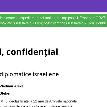
le plasate le expediem în cel mai scurt timp posibil. Transport GRAT
ox etc. (sub taxa e 21 lei); poșta română (sub taxa e 25 lei). Pentru 
l, confidențial
 diplomatice israeliene
Vladimir Alexe
Ștefan
I 5, declasificate la 22 mai de Arhivele naționale
rmații inedite cu privire la mai multe organizații