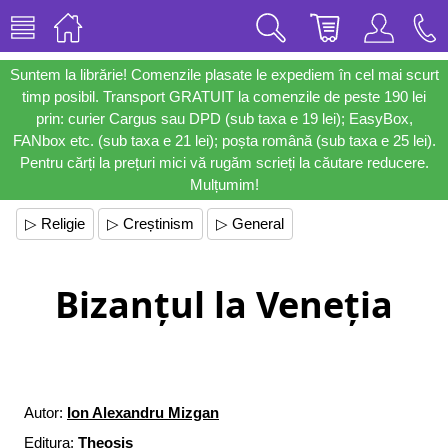
Suntem la librărie! Comenzile plasate le expediem în cel mai scurt
timp posibil. Transport GRATUIT la comenzile de peste 190 lei
prin: curier Cargus sau DPD (sub taxa e 19 lei); EasyBox,
FANbox etc. (sub taxa e 21 lei); poșta română (sub taxa e 25 lei).
Pentru cărți la prețuri mici vă rugăm scrieți la căutare reducere.
Mulțumim!
▷ Religie
▷ Creștinism
▷ General
Bizanțul la Veneția
Autor:
Ion Alexandru Mizgan
Editura:
Theosis