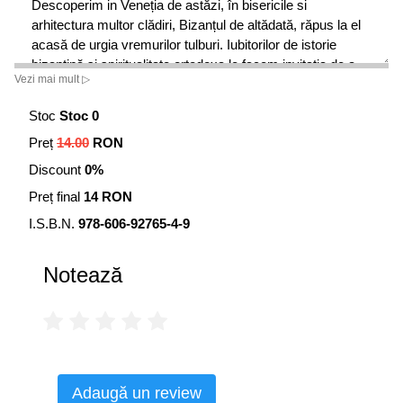
Descoperim in Veneția de astăzi, în bisericile si
arhitectura multor clădiri, Bizanțul de altădată, răpus la el
acasă de urgia vremurilor tulburi. Iubitorilor de istorie
bizantină și spiritualitate ortodoxa le facem invitația de a
Vezi mai mult ▷
se întâlni cu Bizanțul la Veneția, de a redescoperi măreția
Bizanțului la Veneția, de a redescoperi măreția Bizanțului
Stoc
Stoc 0
pierdut în negura istoriei, și vizibil astăzi departe de
Preț
14.00
RON
Bosfor, de Constantinopol, tocmai la Veneția, prin
arhitectura sa și prin comorile sale spirituale nepieritoare
Discount
0%
care sunt moaștele sfinților.
Preț final
14 RON
I.S.B.N.
978-606-92765-4-9
Notează
Adaugă un review