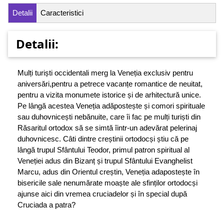
Detalii
Caracteristici
Detalii:
Mulți turiști occidentali merg la Veneția exclusiv pentru
aniversări,pentru a petrece vacanțe romantice de neuitat,
pentru a vizita monumete istorice și de arhitectură unice.
Pe lângă acestea Veneția adăpostește și comori spirituale
sau duhovnicești nebănuite, care îi fac pe mulți turiști din
Răsaritul ortodox să se simtă îintr-un adevărat pelerinaj
duhovnicesc. Câti dintre creștinii ortodocși știu că pe
lângă trupul Sfântului Teodor, primul patron spiritual al
Veneției adus din Bizanț și trupul Sfântului Evanghelist
Marcu, adus din Orientul creștin, Veneția adapostește în
bisericile sale nenumărate moaște ale sfinților ortodocși
ajunse aici din vremea cruciadelor și în special după
Cruciada a patra?