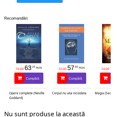
Recomandări:
63
57
58
.20
.60
RON
RON
79.00
72.00
73.00
Cumpără
Cumpără
Cu
Opere complete (Neville
Corpul nu uita niciodata
Magia (Secretu
Goddard)
Nu sunt produse la această