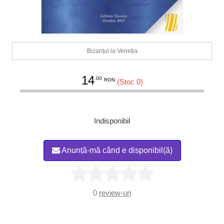
Bizanțul la Veneția
14
.00
RON
(Stoc 0)
Indisponibil
Anunță-mă când e disponibil(ă)
0
review-uri