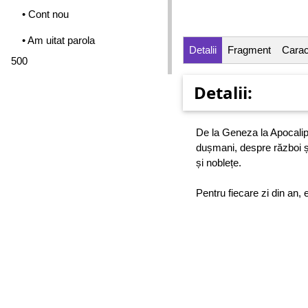
• Cont nou
• Am uitat parola
Detalii
Fragment
Caract
500
Detalii:
De la Geneza la Apocalipsa
dușmani, despre război și
și noblețe.
Pentru fiecare zi din an,