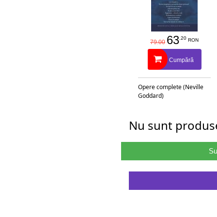
63
.20
RON
79.00
Cumpără
Opere complete (Neville
Goddard)
Nu sunt produse
Su