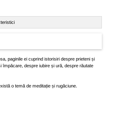
eristici
, paginile ei cuprind istorisiri despre prieteni și
 împăcare, despre iubire și ură, despre răutate
 există o temă de meditație și rugăciune.