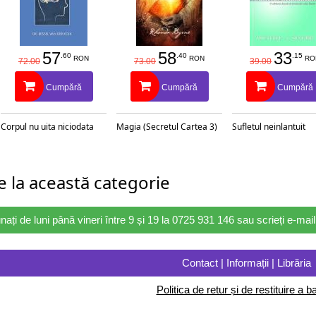
57
58
33
.60
.40
.15
RON
RON
RO
72.00
73.00
39.00
Cumpără
Cumpără
Cumpără
Corpul nu uita niciodata
Magia (Secretul Cartea 3)
Sufletul neinlantuit
 la această categorie
nați de luni până vineri între 9 și 19 la 0725 931 146 sau scrieți e-ma
Contact | Informații | Librăria
Politica de retur și de restituire a ba