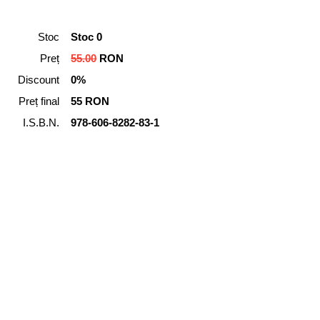
Stoc
Stoc 0
Preț
55.00
RON
Discount
0%
Preț final
55 RON
I.S.B.N.
978-606-8282-83-1