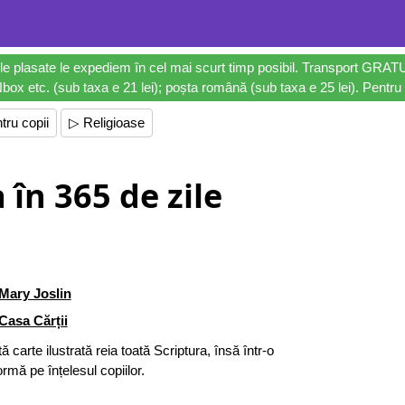
le plasate le expediem în cel mai scurt timp posibil. Transport GRAT
ox etc. (sub taxa e 21 lei); poșta română (sub taxa e 25 lei). Pentru 
tru copii
▷ Religioase
a în 365 de zile
Mary Joslin
Casa Cărții
ă carte ilustrată reia toată Scriptura, însă într-o
ormă pe înțelesul copiilor.