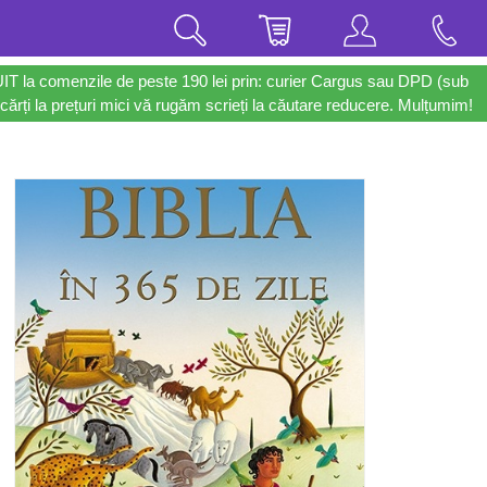
UIT la comenzile de peste 190 lei prin: curier Cargus sau DPD (sub
cărți la prețuri mici vă rugăm scrieți la căutare reducere. Mulțumim!