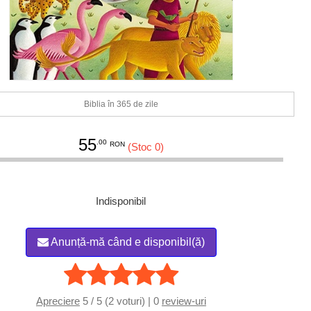
Biblia în 365 de zile
55
.00
RON
(Stoc 0)
Indisponibil
Anunță-mă când e disponibil(ă)
Apreciere
5 / 5 (2 voturi) | 0
review-uri