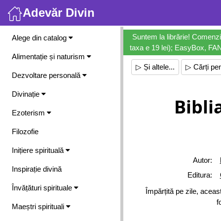
Adevăr Divin
Meniu
Suntem la librărie! Comenzi
Alege din catalog
taxa e 19 lei); EasyBox, FANb
Alimentație și naturism
▷ Și altele...
▷ Cărți pen
Dezvoltare personală
Divinație
Bibli
Ezoterism
Filozofie
Inițiere spirituală
Autor:
Inspirație divină
Editura:
Învățături spirituale
Împărțită pe zile, aceast
f
Maeștri spirituali