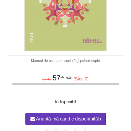
Manual de psihiatrie socială și psihoterapie
57
.32
RON
(Stoc 0)
67.43
Indisponibil
Anunță-mă când e disponibil(ă)