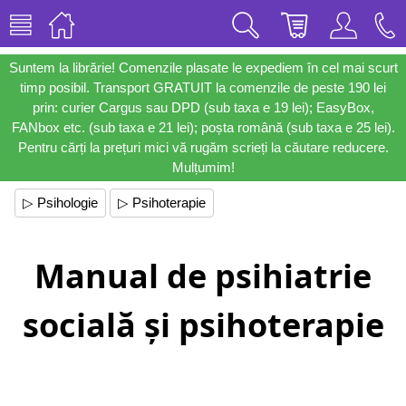
Suntem la librărie! Comenzile plasate le expediem în cel mai scurt
timp posibil. Transport GRATUIT la comenzile de peste 190 lei
prin: curier Cargus sau DPD (sub taxa e 19 lei); EasyBox,
FANbox etc. (sub taxa e 21 lei); poșta română (sub taxa e 25 lei).
Pentru cărți la prețuri mici vă rugăm scrieți la căutare reducere.
Mulțumim!
▷ Psihologie
▷ Psihoterapie
Manual de psihiatrie
socială și psihoterapie