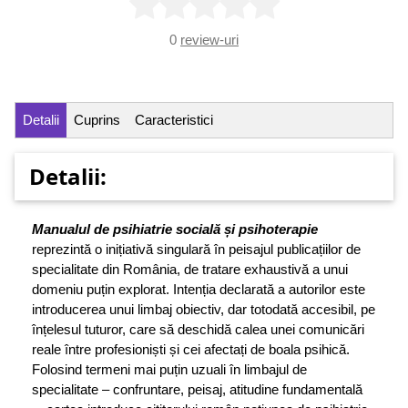
0
review-uri
Detalii
Cuprins
Caracteristici
Detalii:
Manualul de psihiatrie socială și psihoterapie
reprezintă o inițiativă singulară în peisajul publicațiilor de
specialitate din România, de tratare exhaustivă a unui
domeniu puțin explorat. Intenția declarată a autorilor este
introducerea unui limbaj obiectiv, dar totodată accesibil, pe
înțelesul tuturor, care să deschidă calea unei comunicări
reale între profesioniști și cei afectați de boala psihică.
Folosind termeni mai puțin uzuali în limbajul de
specialitate – confruntare, peisaj, atitudine fundamentală