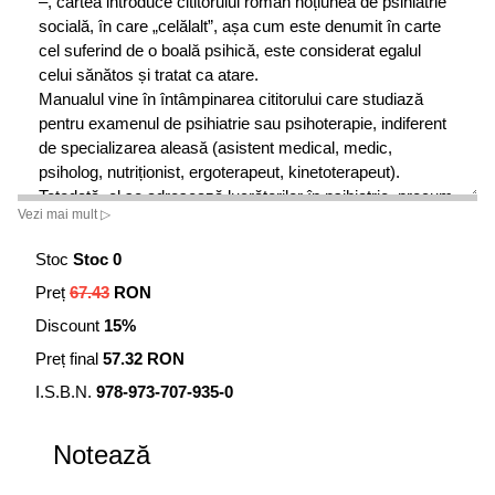
–, cartea introduce cititorului român noțiunea de psihiatrie
socială, în care „celălalt”, așa cum este denumit în carte
cel suferind de o boală psihică, este considerat egalul
celui sănătos și tratat ca atare.
Manualul vine în întâmpinarea cititorului care studiază
pentru examenul de psihiatrie sau psihoterapie, indiferent
de specializarea aleasă (asistent medical, medic,
psiholog, nutriționist, ergoterapeut, kinetoterapeut).
Totodată, el se adresează lucrătorilor în psihiatrie, precum
Vezi mai mult ▷
și tuturor celor care au avut experiențe psihiatrice, fie ca
pacienți, fie ca aparținători.
Stoc
Stoc 0
„În psihiatria socială, accentul se pune pe confruntarea
Preț
67.43
RON
umană cu omul bolnav psihic, adică «celălalt», așa cum
este numit atât de des în carte. Eu pot recunoaște în
Discount
15%
celălalt un egal. El este, în pofida alterității, un om deosebit
Preț final
57.32 RON
de normal, la fel ca mine. Pot recunoaște însă și
caracterul diferit, străin, pe care abia dacă îl înțeleg sau nu
I.S.B.N.
978-973-707-935-0
îl înțeleg deloc, și care îmi indică în mod clar o diferență
față de celălalt. În psihiatria socială este întotdeauna vorba
Notează
despre proiectarea acestei relații complexe, despre
completitudinea percepției mele în ceea ce îl privește pe