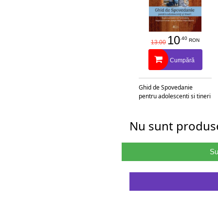
10
.40
RON
13.00
Cumpără
Ghid de Spovedanie
pentru adolescenti si tineri
Nu sunt produse
Su