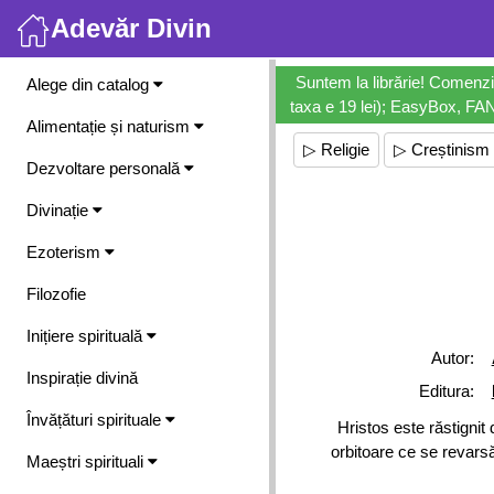
Adevăr Divin
Meniu
Suntem la librărie! Comenzi
Alege din catalog
taxa e 19 lei); EasyBox, FANb
Alimentație și naturism
▷ Religie
▷ Creștinism
Dezvoltare personală
Divinație
Ezoterism
Filozofie
Inițiere spirituală
Autor:
Inspirație divină
Editura:
Învățături spirituale
Hristos este răstigni
orbitoare ce se revars
Maeștri spirituali