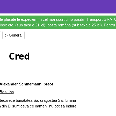
le plasate le expediem în cel mai scurt timp posibil. Transport GRAT
ox etc. (sub taxa e 21 lei); poșta română (sub taxa e 25 lei). Pentru 
▷ General
Cred
Alexander Schmemann, preot
Basilica
t deoarece bunătatea Sa, dragostea Sa, lumina
ă din El sunt ceva ce oamenii nu pot să îndure.