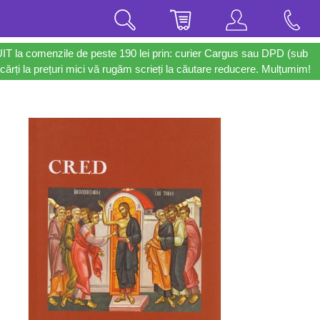
UIT la comenzile de peste 190 lei prin: curier Cargus sau DPD (sub
cărți la prețuri mici vă rugăm scrieți la căutare reducere. Mulțumim!