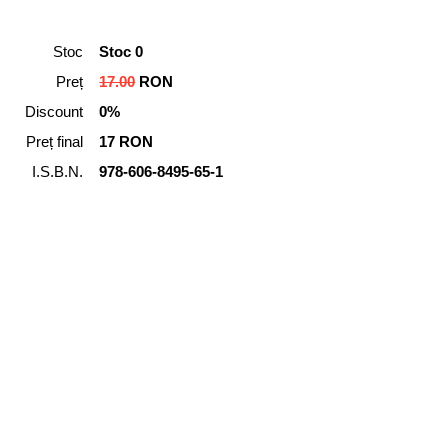
Stoc
Stoc 0
Preț
17.00
RON
Discount
0%
Preț final
17 RON
I.S.B.N.
978-606-8495-65-1