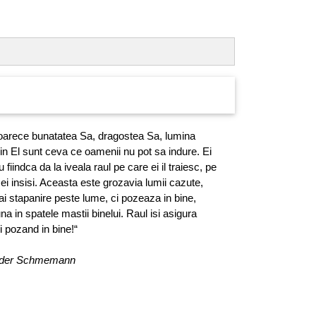
deoarece bunatatea Sa, dragostea Sa, lumina
in El sunt ceva ce oamenii nu pot sa indure. Ei
fiindca da la iveala raul pe care ei il traiesc, pe
ei insisi. Aceasta este grozavia lumii cazute,
ai stapanire peste lume, ci pozeaza in bine,
 in spatele mastii binelui. Raul isi asigura
 pozand in bine!“
xander Schmemann