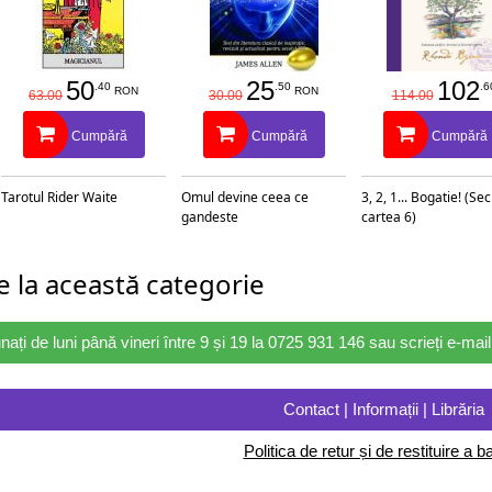
50
25
102
.40
.50
.6
RON
RON
63.00
30.00
114.00
Cumpără
Cumpără
Cumpără
Tarotul Rider Waite
Omul devine ceea ce
3, 2, 1... Bogatie! (Se
gandeste
cartea 6)
 la această categorie
nați de luni până vineri între 9 și 19 la 0725 931 146 sau scrieți e-ma
Contact | Informații | Librăria
Politica de retur și de restituire a ba