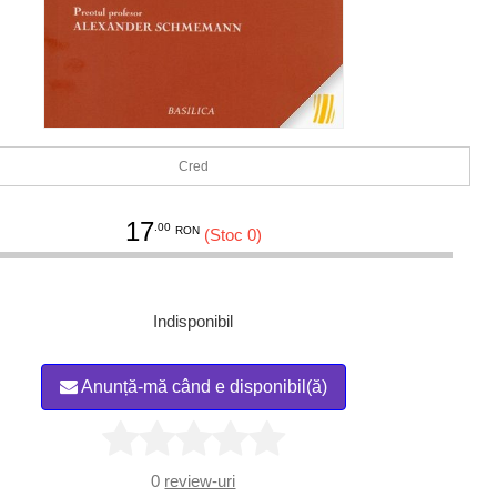
Cred
17
.00
RON
(Stoc 0)
Indisponibil
Anunță-mă când e disponibil(ă)
0
review-uri