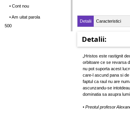
• Cont nou
• Am uitat parola
Detalii
Caracteristici
500
Detalii:
„Hristos este rastignit 
orbitoare ce se revarsa d
nu pot suporta acest lucru 
care-l ascund pana si de 
faptul ca raul nu are num
ascunzandu-se intotdeauna
dominatia sa asupra lumii
• Preotul profesor Ale