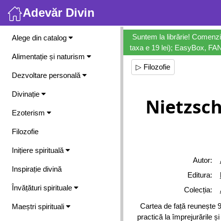
Adevăr Divin
Meniu
Suntem la librărie! Comenzi
Alege din catalog
taxa e 19 lei); EasyBox, FANb
Alimentație și naturism
▷ Filozofie
Dezvoltare personală
Divinație
Nietzsch
Ezoterism
Filozofie
Inițiere spirituală
Autor:
Inspirație divină
Editura:
Învățături spirituale
Colecția:
Cartea de față reunește 9
Maeștri spirituali
practică la împrejurările și