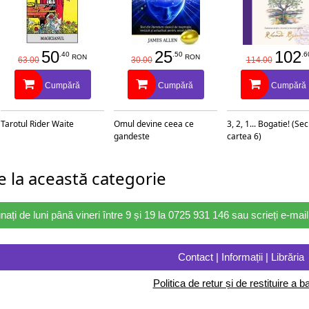
50
25
102
.40
.50
.6
RON
RON
63.00
30.00
114.00
Cumpără
Cumpără
Cumpără
Tarotul Rider Waite
Omul devine ceea ce
3, 2, 1... Bogatie! (Se
gandeste
cartea 6)
 la această categorie
nați de luni până vineri între 9 și 19 la 0725 931 146 sau scrieți e-ma
Contact | Informații | Librăria
Politica de retur și de restituire a ba