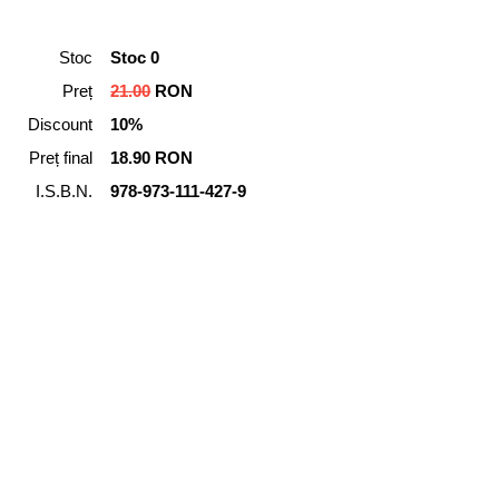
Stoc
Stoc 0
Preț
21.00
RON
Discount
10%
Preț final
18.90 RON
I.S.B.N.
978-973-111-427-9