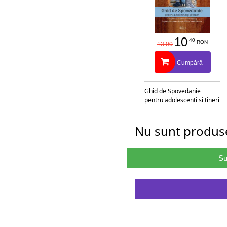
10
.40
RON
13.00
Cumpără
Ghid de Spovedanie
pentru adolescenti si tineri
Nu sunt produse
Su