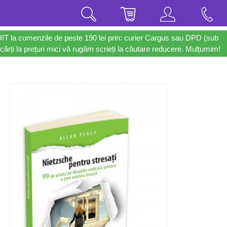
UIT la comenzile de peste 190 lei prin: curier Cargus sau DPD (sub
cărți la prețuri mici vă rugăm scrieți la căutare reducere. Mulțumim!