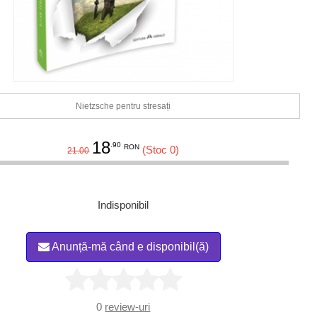
Nietzsche pentru stresați
18
.90
RON
(Stoc 0)
21.00
Indisponibil
Anunță-mă când e disponibil(ă)
0
review-uri