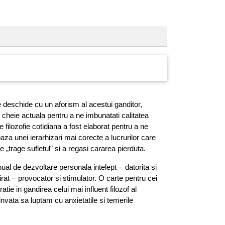
se deschide cu un aforism al acestui ganditor,
n cheie actuala pentru a ne imbunatati calitatea
 filozofie cotidiana a fost elaborat pentru a ne
aza unei ierarhizari mai corecte a lucrurilor care
e „trage sufletul” si a regasi cararea pierduta.
ual de dezvoltare personala intelept − datorita si
irat − provocator si stimulator. O carte pentru cei
atie in gandirea celui mai influent filozof al
nvata sa luptam cu anxietatile si temerile