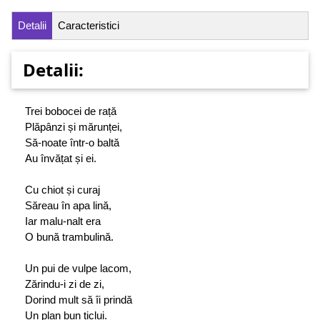
Detalii
Caracteristici
Detalii:
Trei bobocei de rață
Plăpânzi și mărunței,
Să-noate într-o baltă
Au învățat și ei.
Cu chiot și curaj
Săreau în apa lină,
Iar malu-nalt era
O bună trambulină.
Un pui de vulpe lacom,
Zărindu-i zi de zi,
Dorind mult să îi prindă
Un plan bun ticlui.