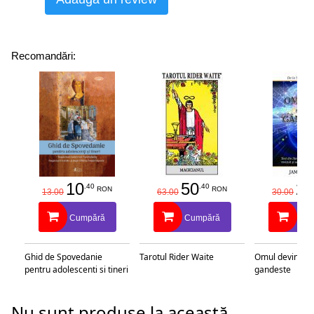
Recomandări:
10
50
25
.40
.40
RON
RON
13.00
63.00
30.00
Cumpără
Cumpără
Cu
Ghid de Spovedanie
Tarotul Rider Waite
Omul devine c
pentru adolescenti si tineri
gandeste
Nu sunt produse la această