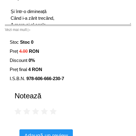
Și într-o dimineață
Când i-a zărit trecând,
A mers și el agale,
Vezi mai mult ▷
Ca un pescar de rând.
..............................
Stoc
Stoc 0
Preț
4.00
RON
Ajunseră în apă,
Bobocii se-avântară
Discount
0%
Și luându-se cu joaca
Preț final
4 RON
De orice griji uitară.
I.S.B.N.
978-606-666-230-7
Notează
Adaugă un review