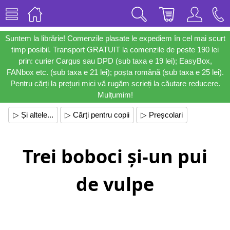
Suntem la librărie! Comenzile plasate le expediem în cel mai scurt
timp posibil. Transport GRATUIT la comenzile de peste 190 lei
prin: curier Cargus sau DPD (sub taxa e 19 lei); EasyBox,
FANbox etc. (sub taxa e 21 lei); poșta română (sub taxa e 25 lei).
Pentru cărți la prețuri mici vă rugăm scrieți la căutare reducere.
Mulțumim!
▷ Și altele...
▷ Cărți pentru copii
▷ Preșcolari
Trei boboci și-un pui
de vulpe