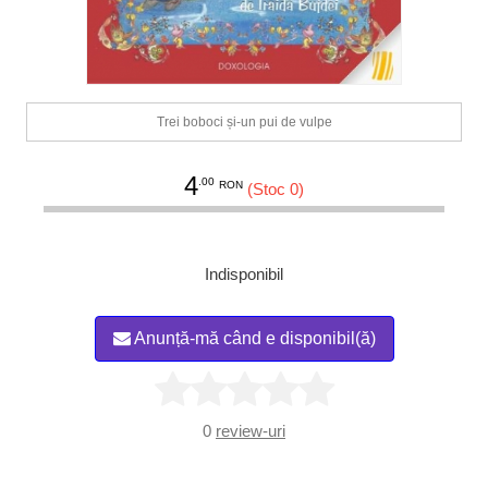
Trei boboci și-un pui de vulpe
4
.00
RON
(Stoc 0)
Indisponibil
Anunță-mă când e disponibil(ă)
0
review-uri