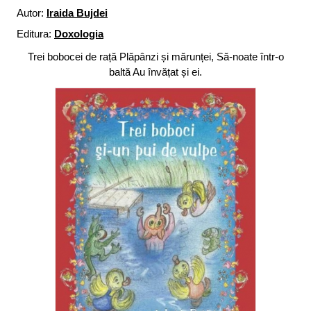
Autor:
Iraida Bujdei
Editura:
Doxologia
Trei bobocei de rață Plăpânzi și mărunței, Să-noate într-o
baltă Au învățat și ei.