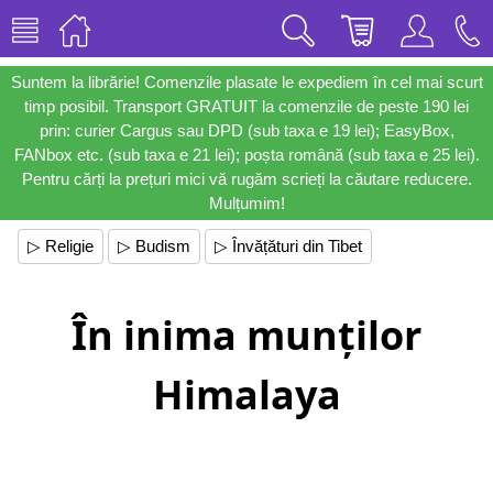
Suntem la librărie! Comenzile plasate le expediem în cel mai scurt
timp posibil. Transport GRATUIT la comenzile de peste 190 lei
prin: curier Cargus sau DPD (sub taxa e 19 lei); EasyBox,
FANbox etc. (sub taxa e 21 lei); poșta română (sub taxa e 25 lei).
Pentru cărți la prețuri mici vă rugăm scrieți la căutare reducere.
Mulțumim!
▷ Religie
▷ Budism
▷ Învățături din Tibet
În inima munților
Himalaya