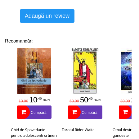
Adaugă un review
Recomandări:
10
50
25
.40
.40
RON
RON
13.00
63.00
30.00
Cumpără
Cumpără
Cu
Ghid de Spovedanie
Tarotul Rider Waite
Omul devine c
pentru adolescenti si tineri
gandeste