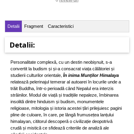
Detalii
Fragment
Caracteristici
Detalii:
Personalitate complexă, cu un destin neobișnuit, s-a
convertit la budism și și-a consacrat viața călătoriei și
studierii culturilor orientale,
În inima Munților Himalaya
relatează pelerinajul temerar al autoarei în locurile unde a
trăit Buddha, într-o perioadă când Nepalul era interzis
străinilor. Modul de viață și tradițiile nepaleze, îmbinarea
insolită dintre hinduism și budism, monumentele
religioase, mitologia și istoria acestei țări prilejuiesc pagini
pline de culoare, în care, pe lângă frumusețea lanțului
himalayan, cititorul descoperă o civilizație deopotrivă
crudă și mistică ce sfidează criteriile de analiză ale