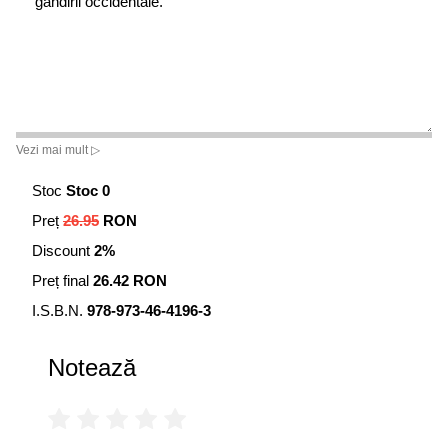
gândirii occidentale.
Vezi mai mult ▷
Stoc
Stoc 0
Preț
26.95
RON
Discount
2%
Preț final
26.42 RON
I.S.B.N.
978-973-46-4196-3
Notează