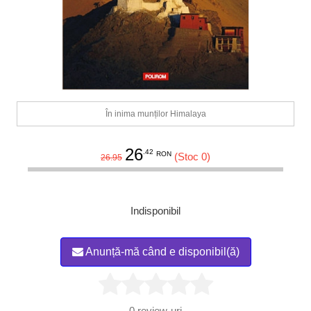
În inima munților Himalaya
26
.42
RON
(Stoc 0)
26.95
Indisponibil
Anunță-mă când e disponibil(ă)
0
review-uri