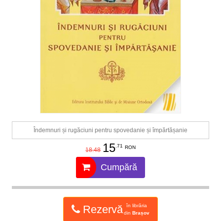
Îndemnuri și rugăciuni pentru spovedanie și împărtășanie
15
.71
RON
18.48
Cumpără
în librăria
Rezervă
din
Brașov