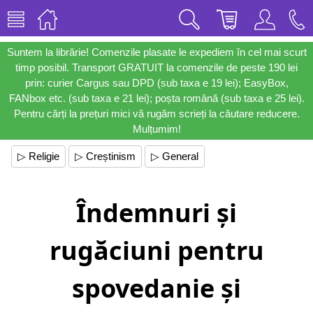
Suntem la librărie! Comenzile plasate le expediem în cel mai scurt
timp posibil. Transport GRATUIT la comenzile de peste 190 lei
prin: curier Cargus sau DPD (sub taxa e 19 lei); EasyBox,
FANbox etc. (sub taxa e 21 lei); poșta română (sub taxa e 25 lei).
Pentru cărți la prețuri mici vă rugăm scrieți la căutare reducere.
Mulțumim!
▷ Religie
▷ Creștinism
▷ General
Îndemnuri și
rugăciuni pentru
spovedanie și