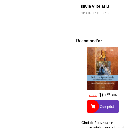
Lucrează c
silvia viitelariu
2014-07-07 11:06:18
detoxifica
a-ți creș
Recomandări:
10
.40
RON
13.00
Cumpără
Ghid de Spovedanie
pentru adolescenti si tineri