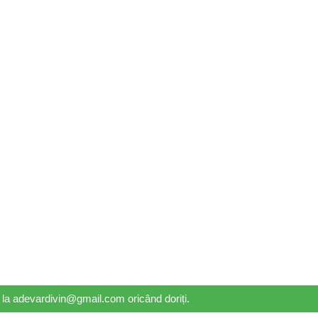
il la adevardivin@gmail.com oricând doriți.