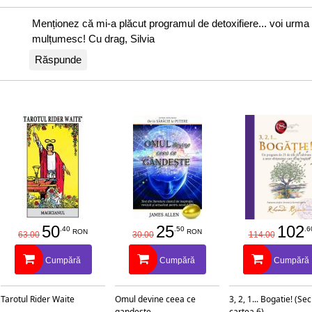
u îngerii pentru a-ți
Menționez că mi-a plăcut programul de detoxifiere... voi urma s
mulțumesc! Cu drag, Silvia
 organismul și pentru
Răspunde
te nivelul energetic.
50
25
102
.40
.50
.6
RON
RON
63.00
30.00
114.00
Cumpără
Cumpără
Cumpără
Tarotul Rider Waite
Omul devine ceea ce
3, 2, 1... Bogatie! (Se
gandeste
cartea 6)