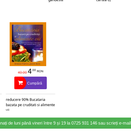
4
.00
RON
40.00
Cumpără
reducere 90% Bucataria
bazata pe cruditati si alimente
vii
nați de luni până vineri între 9 și 19 la 0725 931 146 sau scrieți e-ma