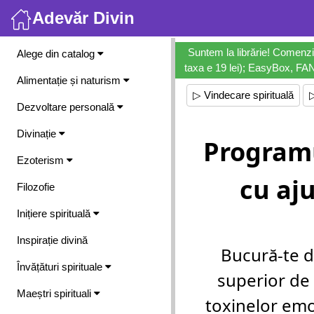
Adevăr Divin
Meniu
Suntem la librărie! Comenzi
Alege din catalog
taxa e 19 lei); EasyBox, FANb
Alimentație și naturism
▷ Vindecare spirituală
▷
Dezvoltare personală
Divinație
Programu
Ezoterism
cu aju
Filozofie
Inițiere spirituală
Inspirație divină
Bucură-te de
Învățături spirituale
superior de 
Maeștri spirituali
toxinelor emoț