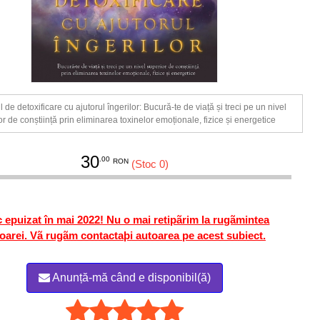
de detoxificare cu ajutorul îngerilor: Bucură-te de viață și treci pe un nivel
r de conștiință prin eliminarea toxinelor emoționale, fizice și energetice
30
.00
RON
(Stoc 0)
 epuizat în mai 2022! Nu o mai retipãrim la rugãmintea
oarei. Vã rugãm contactaþi autoarea pe acest subiect.
Anunță-mă când e disponibil(ă)