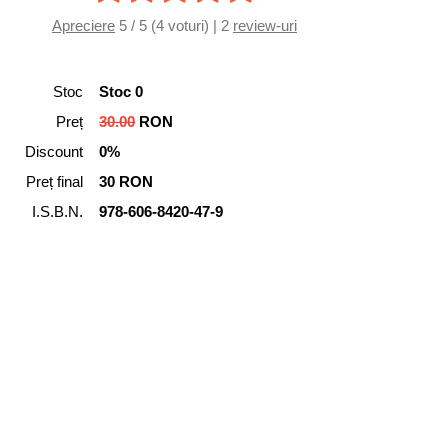
Apreciere
5 / 5 (4 voturi) | 2
review-uri
Stoc
Stoc 0
Preț
30.00
RON
Discount
0%
Preț final
30 RON
I.S.B.N.
978-606-8420-47-9