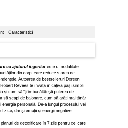
nt
Caracteristici
re cu ajutorul îngerilor
este o modalitate
urităților din corp, care reduce starea de
ndențele. Autoarea de bestselleruri Doreen
t Robert Revees te învață în câțiva pași simpli
gia și cum să îți îmbunătățești puterea de
 să scapi de balonare, cum să arăți mai tânăr
i energia personală. De-a lungul procesului vei
izice, dar și emoții și energii negative.
lanuri de detoxificare în 7 zile pentru cei care