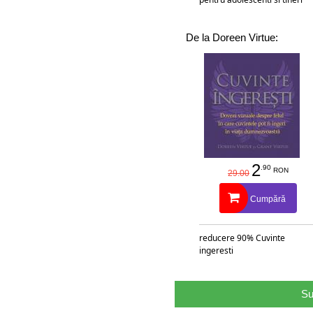
De la Doreen Virtue:
2
.90
RON
29.00
Cumpără
reducere 90% Cuvinte
ingeresti
Su