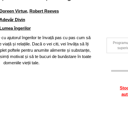
Doreen Virtue
,
Robert Reeves
Adevăr Divin
Lumea îngerilor
 cu ajutorul îngerilor te învață pas cu pas cum să
Programul 
de viață și relațiile. Dacă o vei citi, vei învăța să îți
superio
plet poftele pentru anumite alimente și substanțe,
 simți motivat și să te bucuri de bunăstare în toate
domeniile vieții tale.
Stoc
aut