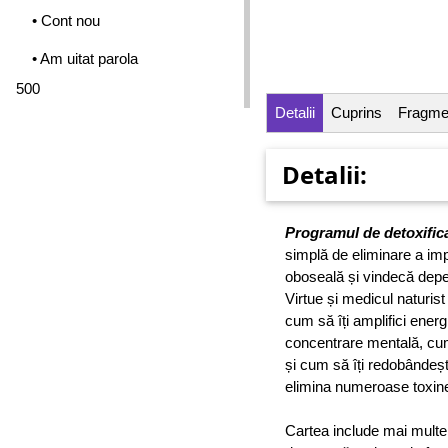
• Cont nou
• Am uitat parola
500
Detalii
Cuprins
Fragme
Detalii:
Programul de detoxifica
simplă de eliminare a imp
oboseală și vindecă depe
Virtue și medicul naturis
cum să îți amplifici ener
concentrare mentală, cum
și cum să îți redobândeșt
elimina numeroase toxine f
Cartea include mai multe p