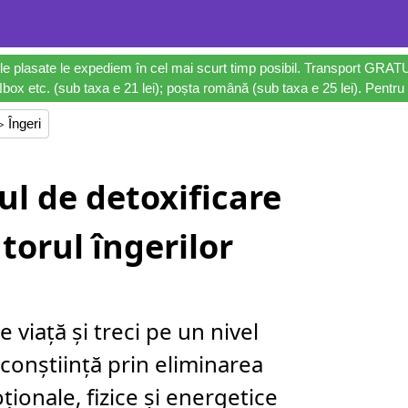
le plasate le expediem în cel mai scurt timp posibil. Transport GRAT
ox etc. (sub taxa e 21 lei); poșta română (sub taxa e 25 lei). Pentru 
 Îngeri
l de detoxificare
torul îngerilor
 viață și treci pe un nivel
conștiință prin eliminarea
ionale, fizice și energetice