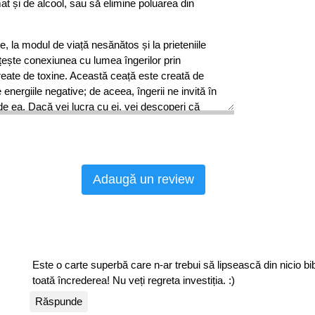
t și de alcool, sau să elimine poluarea din
 la modul de viață nesănătos și la prieteniile
ște conexiunea cu lumea îngerilor prin
create de toxine. Această ceață este creată de
energiile negative; de aceea, îngerii ne invită în
ea. Dacă vei lucra cu ei, vei descoperi că
tele sănătoase și nutritive va crește, iar tu vei
nștient de reacțiile corpului tău la substanțele
ă îți dorești să încerci o dietă vegetariană pentru o
i atras de dieta cu sucuri proaspăt stoarse.
Adaugă un review
zintă modalități prin care îngerii îți răspund la
ezi accidental mesajele îngerilor. De aceea,
i distinct aceste mesaje, de pildă să îți indice
 eficientă de detoxificare în cazul tău. Vei
Este o carte superbă care n-ar trebui să lipsească din nicio bib
 sfaturi legate de nutriție și de modul de viață. Ei
toată încrederea! Nu veți regreta investiția. :)
 nevoie în momentul de față, iar dacă le vei urma
Răspunde
pe calea bucuriei perfecte.