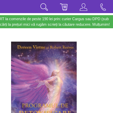
UIT la comenzile de peste 190 lei prin: curier Cargus sau DPD (sub
cărți la prețuri mici vă rugăm scrieți la căutare reducere. Mulțumim!