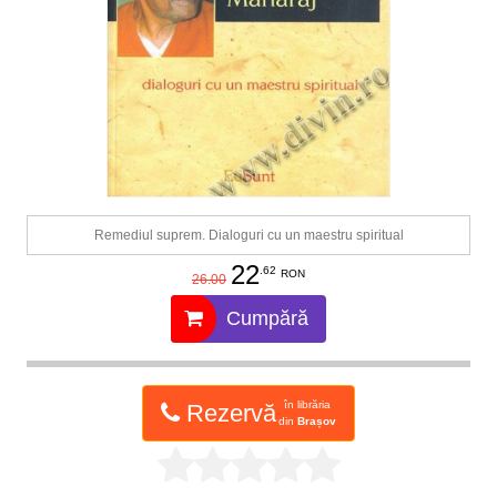
Remediul suprem. Dialoguri cu un maestru spiritual
22
.62
RON
26.00
Cumpără
în librăria
Rezervă
din
Brașov