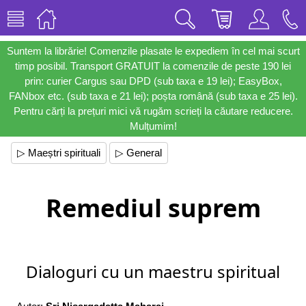
Suntem la librărie! Comenzile plasate le expediem în cel mai scurt
timp posibil. Transport GRATUIT la comenzile de peste 190 lei
prin: curier Cargus sau DPD (sub taxa e 19 lei); EasyBox,
FANbox etc. (sub taxa e 21 lei); poșta română (sub taxa e 25 lei).
Pentru cărți la prețuri mici vă rugăm scrieți la căutare reducere.
Mulțumim!
▷ Maeștri spirituali
▷ General
Remediul suprem
Dialoguri cu un maestru spiritual