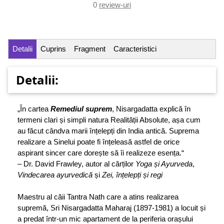
0
review-uri
Detalii
Cuprins
Fragment
Caracteristici
Detalii:
„În cartea
Remediul suprem
, Nisargadatta explică în
termeni clari și simpli natura Realității Absolute, așa cum
au făcut cândva marii înțelepți din India antică. Suprema
realizare a Sinelui poate fi înțeleasă astfel de orice
aspirant sincer care dorește să îi realizeze esența.“
– Dr. David Frawley, autor al cărților
Yoga și Ayurveda
,
Vindecarea ayurvedică
și
Zei, înțelepți și regi
Maestru al căii Tantra Nath care a atins realizarea
supremă, Sri Nisargadatta Maharaj (1897-1981) a locuit și
a predat într-un mic apartament de la periferia orașului