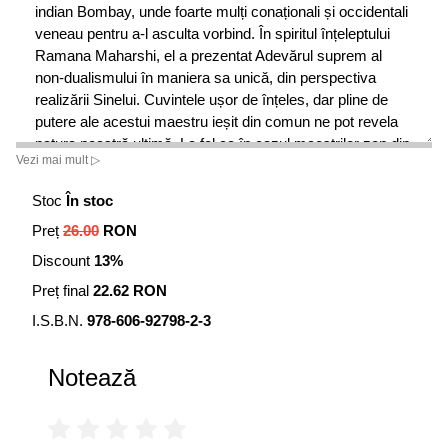
indian Bombay, unde foarte mulți conaționali și occidentali
veneau pentru a-l asculta vorbind. În spiritul înțeleptului
Ramana Maharshi, el a prezentat Adevărul suprem al
non-dualismului în maniera sa unică, din perspectiva
realizării Sinelui. Cuvintele ușor de înțeles, dar pline de
putere ale acestui maestru ieșit din comun ne pot revela
natura noastră ultimă. La fel ca în cazul maeștrilor zen din
Vezi mai mult ▷
vechime, stilul lui Nisargadatta este direct, provocator și
extrem de profund, revelând esența și evitând tot ceea ce
Stoc
În stoc
nu este absolut esențial. Remediul suprem nu se
Preț
26.00
RON
adresează celor mulțumiți de felul în care înțeleg
spiritualitatea, ci celor care caută un antidot puternic
Discount
13%
împotriva inconștienței.
Preț final
22.62 RON
I.S.B.N.
978-606-92798-2-3
Notează