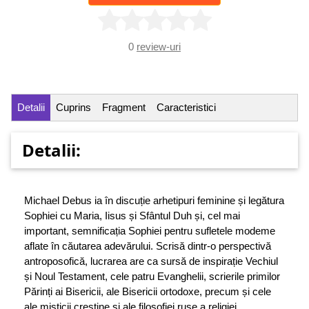
0
review-uri
Detalii
Cuprins
Fragment
Caracteristici
Detalii:
Michael Debus ia în discuție arhetipuri feminine și legătura
Sophiei cu Maria, Iisus și Sfântul Duh și, cel mai
important, semnificația Sophiei pentru sufletele modeme
aflate în căutarea adevărului. Scrisă dintr-o perspectivă
antroposofică, lucrarea are ca sursă de inspirație Vechiul
și Noul Testament, cele patru Evanghelii, scrierile primilor
Părinți ai Bisericii, ale Bisericii ortodoxe, precum și cele
ale misticii creștine și ale filosofiei ruse a religiei.