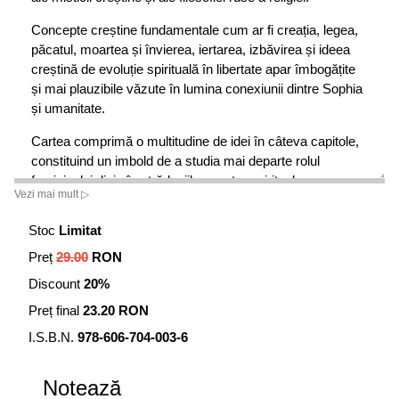
Concepte creștine fundamentale cum ar fi creația, legea,
păcatul, moartea și învierea, iertarea, izbăvirea și ideea
creștină de evoluție spirituală în libertate apar îmbogățite
și mai plauzibile văzute în lumina conexiunii dintre Sophia
și umanitate.
Cartea comprimă o multitudine de idei în câteva capitole,
constituind un imbold de a studia mai departe rolul
femininului divin în strădaniile noastre spirituale.
Vezi mai mult ▷
Stoc
Limitat
Preț
29.00
RON
Discount
20%
Preț final
23.20 RON
I.S.B.N.
978-606-704-003-6
Notează