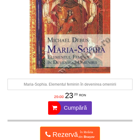
Maria-Sophia. Elementul feminin în devenirea omenirii
23
.20
RON
29.00
Cumpără
în librăria
Rezervă
din
Brașov