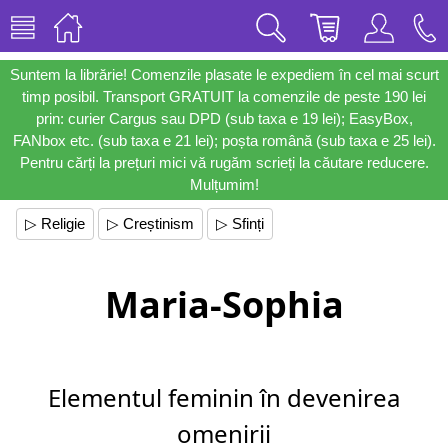
Suntem la librărie! Comenzile plasate le expediem în cel mai scurt
timp posibil. Transport GRATUIT la comenzile de peste 190 lei
prin: curier Cargus sau DPD (sub taxa e 19 lei); EasyBox,
FANbox etc. (sub taxa e 21 lei); poșta română (sub taxa e 25 lei).
Pentru cărți la prețuri mici vă rugăm scrieți la căutare reducere.
Mulțumim!
▷ Religie
▷ Creștinism
▷ Sfinți
Maria-Sophia
Elementul feminin în devenirea
omenirii