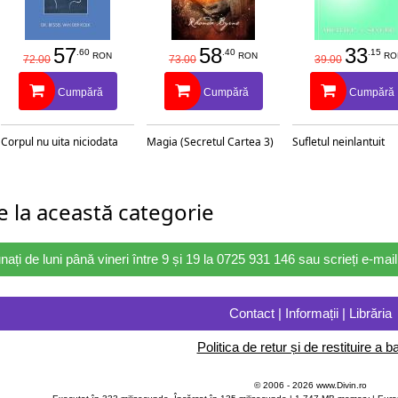
asupra procesului creației însuși.
ivers fizic? Cum sunt definite caracteristicile
57
58
33
.60
.40
.15
 Cum sunt create și susținute proprietățile
RON
RON
RO
72.00
73.00
39.00
Cumpără
Cumpără
Cumpără
propune să privim legile fizicii ca pe o
Dumnezeu, nu ca pe limitele potențialului creator
Corpul nu uita niciodata
Magia (Secretul Cartea 3)
Sufletul neinlantuit
 la această categorie
nați de luni până vineri între 9 și 19 la 0725 931 146 sau scrieți e-ma
Contact | Informații | Librăria
Politica de retur și de restituire a ba
© 2006 - 2026 www.Divin.ro