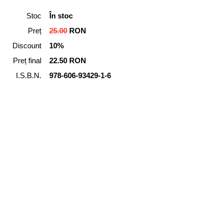
Stoc
În stoc
Preț
25.00
RON
Discount
10%
Preț final
22.50 RON
I.S.B.N.
978-606-93429-1-6