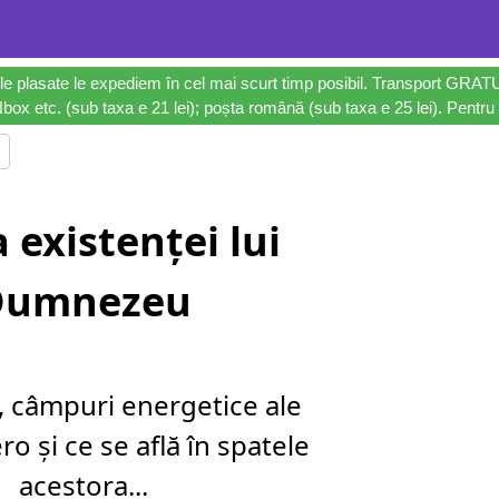
le plasate le expediem în cel mai scurt timp posibil. Transport GRAT
ox etc. (sub taxa e 21 lei); poșta română (sub taxa e 25 lei). Pentru 
 existenței lui
Dumnezeu
, câmpuri energetice ale
ro și ce se află în spatele
acestora...