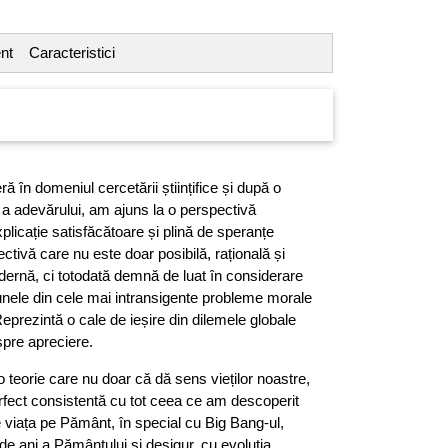
nt
Caracteristici
ră în domeniul cercetării științifice și după o
 a adevărului, am ajuns la o perspectivă
plicație satisfăcătoare și plină de speranțe
pectivă care nu este doar posibilă, rațională și
dernă, ci totodată demnă de luat în considerare
unele din cele mai intransigente probleme morale
prezintă o cale de ieșire din dilemele globale
 spre apreciere.
 teorie care nu doar că dă sens vieților noastre,
erfect consistentă cu tot ceea ce am descoperit
 viața pe Pământ, în special cu Big Bang-ul,
de ani a Pământului și desigur, cu evoluția.