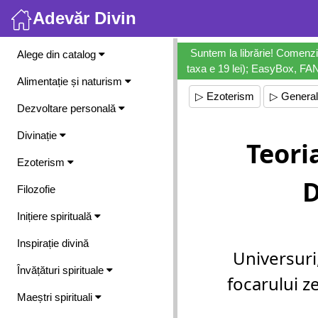
Adevăr Divin
Meniu
Suntem la librărie! Comenzi
Alege din catalog
taxa e 19 lei); EasyBox, FANb
Alimentație și naturism
▷ Ezoterism
▷ General
Dezvoltare personală
Divinație
Teoria
Ezoterism
Filozofie
Inițiere spirituală
Inspirație divină
Universuri
Învățături spirituale
focarului ze
Maeștri spirituali