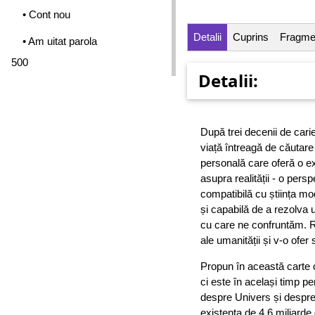
• Cont nou
Detalii
Cuprins
Fragme
• Am uitat parola
500
Detalii:
După trei decenii de carie
viață întreagă de căutare
personală care oferă o ex
asupra realității - o pers
compatibilă cu știința mo
și capabilă de a rezolva 
cu care ne confruntăm. Re
ale umanității și v-o ofer
Propun în această carte o
ci este în același timp p
despre Univers și despre
existența de 4.6 miliarde 