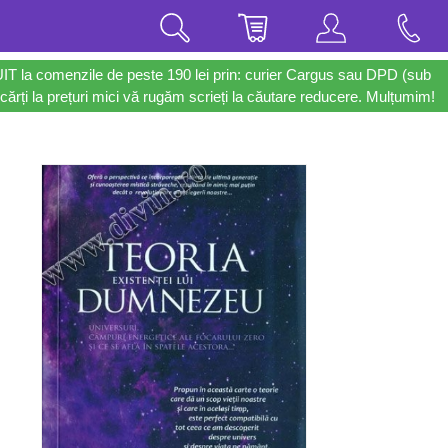
UIT la comenzile de peste 190 lei prin: curier Cargus sau DPD (sub
cărți la prețuri mici vă rugăm scrieți la căutare reducere. Mulțumim!