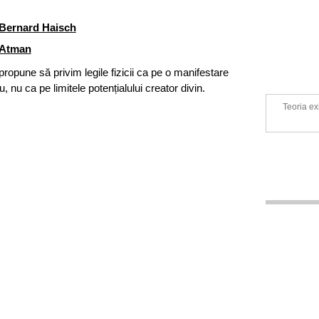
Bernard Haisch
Atman
ropune să privim legile fizicii ca pe o manifestare
, nu ca pe limitele potențialului creator divin.
Teoria ex