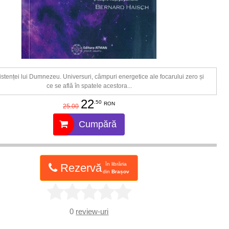
istenței lui Dumnezeu. Universuri, câmpuri energetice ale focarului zero și
ce se află în spatele acestora...
22
.50
RON
25.00
Cumpără
în librăria
Rezervă
din
Brașov
0
review-uri