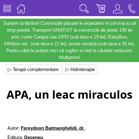
Suntem la librărie! Comenzile plasate le expediem în cel mai scurt
timp posibil. Transport GRATUIT la comenzile de peste 190 lei
prin: curier Cargus sau DPD (sub taxa e 19 lei); EasyBox,
FANbox etc. (sub taxa e 21 lei); poșta română (sub taxa e 25 lei).
Pentru cărți la prețuri mici vă rugăm scrieți la căutare reducere.
Mulțumim!
▷ Terapii complementare
▷ Hidroterapie
APA, un leac miraculos
Autor:
Fereydoon Batmanghelidj, dr.
Editura:
Deceneu