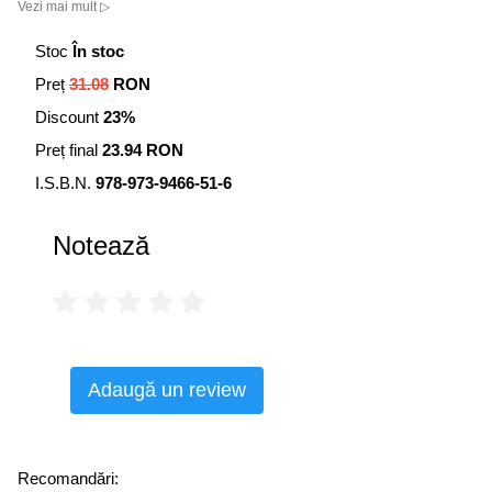
Vezi mai mult ▷
mod natural hipertensiunea, fără diuretice sau medicație;
de ce apa este cheia în procesul slăbirii, fără să ai nevoie
Stoc
În stoc
de o dietă; cum să-ți hidratezi pielea pentru a preveni
Preț
31.08
RON
îmbătrânirea prematură.
Discount
23%
Preț final
23.94 RON
I.S.B.N.
978-973-9466-51-6
Notează
Adaugă un review
Recomandări: