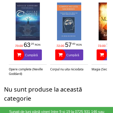
63
57
58
.20
.60
RON
RON
79.00
72.00
73.00
Cumpără
Cumpără
Cu
Opere complete (Neville
Corpul nu uita niciodata
Magia (Secretu
Goddard)
Nu sunt produse la această
categorie
Sunați de luni până vineri între 9 și 19 la 0725 931 146 sau