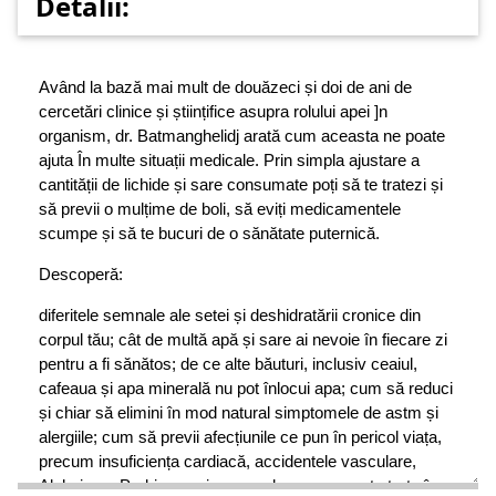
Detalii:
Având la bază mai mult de douăzeci și doi de ani de
cercetări clinice și științifice asupra rolului apei ]n
organism, dr. Batmanghelidj arată cum aceasta ne poate
ajuta În multe situații medicale. Prin simpla ajustare a
cantității de lichide și sare consumate poți să te tratezi și
să previi o mulțime de boli, să eviți medicamentele
scumpe și să te bucuri de o sănătate puternică.
Descoperă:
diferitele semnale ale setei și deshidratării cronice din
corpul tău; cât de multă apă și sare ai nevoie în fiecare zi
pentru a fi sănătos; de ce alte băuturi, inclusiv ceaiul,
cafeaua și apa minerală nu pot înlocui apa; cum să reduci
și chiar să elimini în mod natural simptomele de astm și
alergiile; cum să previi afecțiunile ce pun în pericol viața,
precum insuficiența cardiacă, accidentele vasculare,
Alzheimer, Parkinson și cancerul; cum se poate trata în