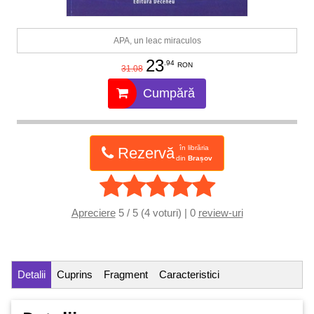
APA, un leac miraculos
23
.94
RON
31.08
Cumpără
în librăria
Rezervă
din
Brașov
Apreciere
5 / 5 (4 voturi) | 0
review-uri
Detalii
Cuprins
Fragment
Caracteristici