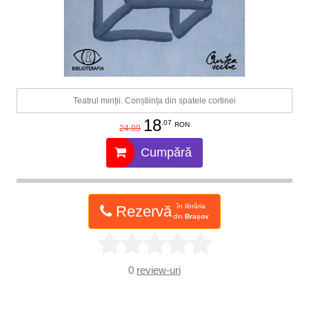
Teatrul minții. Conștiința din spatele cortinei
18
.07
RON
24.09
Cumpără
în librăria
Rezervă
din
Brașov
0
review-uri