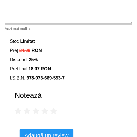
Vezi mai mult ▷
Stoc
Limitat
Preț
24.09
RON
Discount
25%
Preț final
18.07 RON
I.S.B.N.
978-973-669-553-7
Notează
Adaugă un review