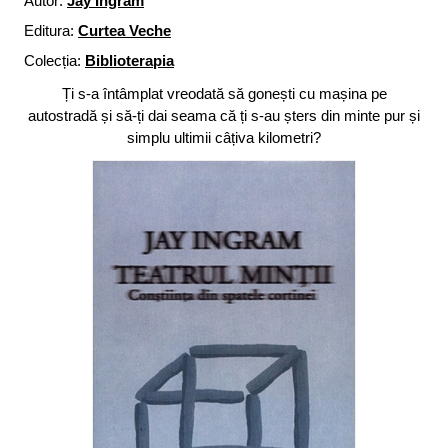
Autor:
Jay Ingram
Editura:
Curtea Veche
Colecția:
Biblioterapia
Ți s-a întâmplat vreodată să gonești cu mașina pe
autostradă și să-ți dai seama că ți s-au șters din minte pur și
simplu ultimii câțiva kilometri?