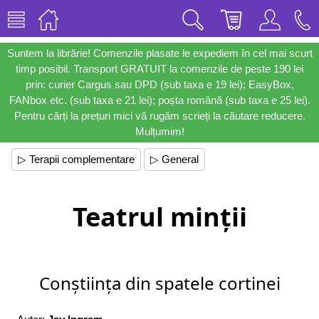
Suntem la librărie! Comenzile plasate le expediem în cel mai scurt
timp posibil. Transport GRATUIT la comenzile de peste 190 lei
prin: curier Cargus sau DPD (sub taxa e 19 lei); EasyBox,
FANbox etc. (sub taxa e 21 lei); poșta română (sub taxa e 25 lei).
Pentru cărți la prețuri mici vă rugăm scrieți la căutare reducere.
Mulțumim!
▷ Terapii complementare
▷ General
Teatrul minții
Conștiința din spatele cortinei