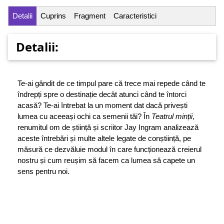
Detalii
Cuprins
Fragment
Caracteristici
Detalii:
Te-ai gândit de ce timpul pare că trece mai repede când te
îndrepți spre o destinație decât atunci când te întorci
acasă? Te-ai întrebat la un moment dat dacă privești
lumea cu aceeași ochi ca semenii tăi? În
Teatrul minții
,
renumitul om de știință și scriitor Jay Ingram analizează
aceste întrebări și multe altele legate de conștiință, pe
măsură ce dezvăluie modul în care funcționează creierul
nostru și cum reușim să facem ca lumea să capete un
sens pentru noi.