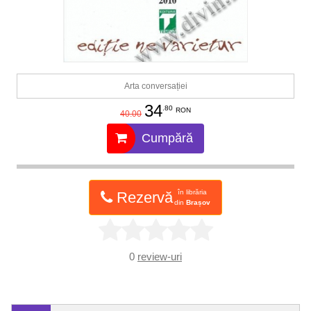
Arta conversației
34
.80
RON
40.00
Cumpără
în librăria
Rezervă
din
Brașov
0
review-uri