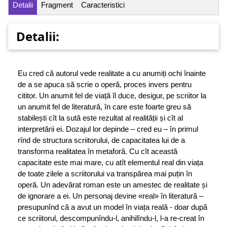
Detalii
Fragment
Caracteristici
Detalii:
Eu cred că autorul vede realitate a cu anumiți ochi înainte
de a se apuca să scrie o operă, proces invers pentru
cititor. Un anumit fel de viață îl duce, desigur, pe scriitor la
un anumit fel de literatură, în care este foarte greu să
stabilești cît la sută este rezultat al realității și cît al
interpretării ei. Dozajul lor depinde – cred eu – în primul
rînd de structura scriitorului, de capacitatea lui de a
transforma realitatea în metaforă. Cu cît această
capacitate este mai mare, cu atît elementul real din viața
de toate zilele a scriitorului va transpărea mai puțin în
operă. Un adevărat roman este un amestec de realitate și
de ignorare a ei. Un personaj devine «real» în literatură –
presupunînd că a avut un model în viața reală - doar după
ce scriitorul, descompunîndu-l, anihilîndu-l, l-a re-creat în