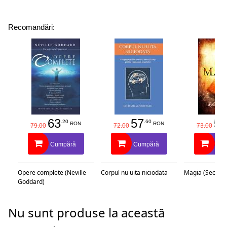
Recomandări:
63
57
58
.20
.60
RON
RON
79.00
72.00
73.00
Cumpără
Cumpără
Cu
Opere complete (Neville
Corpul nu uita niciodata
Magia (Secretu
Goddard)
Nu sunt produse la această