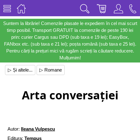
Suntem la librărie! Comenzile plasate le expediem în cel mai scurt
timp posibil. Transport GRATUIT la comenzile de peste 190 lei
prin: curier Cargus sau DPD (sub taxa e 19 lei); EasyBox,
FANbox etc. (sub taxa e 21 lei); poșta română (sub taxa e 25 lei).
Pentru cărți la prețuri mici vă rugăm scrieți la căutare reducere.
Mulțumim!
▷ Și altele...
▷ Romane
Arta conversației
Autor:
Ileana Vulpescu
Editura:
Tempus