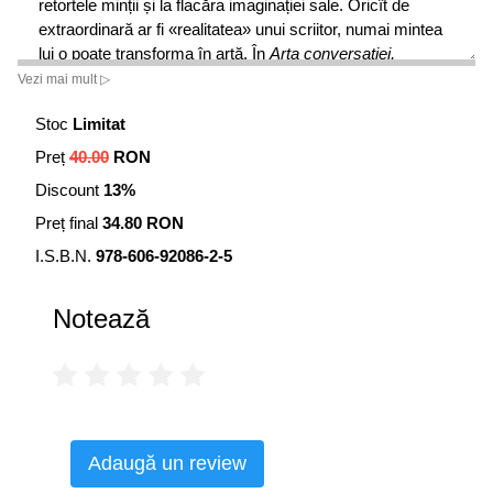
retortele minții și la flacăra imaginației sale. Oricît de
extraordinară ar fi «realitatea» unui scriitor, numai mintea
lui o poate transforma în artă. În
Arta conversației,
«adevărate» – în sensul realității stricte, al realității
Vezi mai mult ▷
naratorului – sînt doar fundalul istoric și sensul relațiilor
Stoc
Limitat
sociale pe care le-a determinat.
Preț
40.00
RON
Ileana Vulpescu
Discount
13%
Preț final
34.80 RON
I.S.B.N.
978-606-92086-2-5
Notează
Adaugă un review