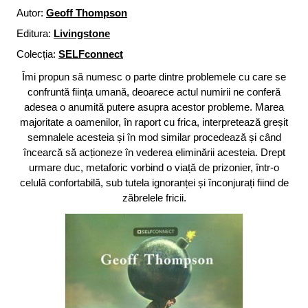
Autor:
Geoff Thompson
Editura:
Livingstone
Colecția:
SELFconnect
Îmi propun să numesc o parte dintre problemele cu care se
confruntă ființa umană, deoarece actul numirii ne conferă
adesea o anumită putere asupra acestor probleme. Marea
majoritate a oamenilor, în raport cu frica, interpretează greșit
semnalele acesteia și în mod similar procedează și când
încearcă să acționeze în vederea eliminării acesteia. Drept
urmare duc, metaforic vorbind o viață de prizonier, într-o
celulă confortabilă, sub tutela ignoranței și înconjurați fiind de
zăbrelele fricii.