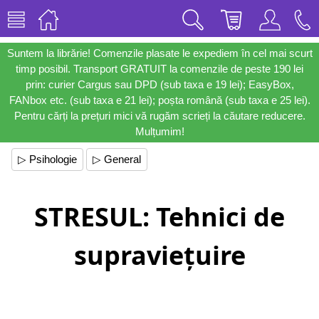
Suntem la librărie! Comenzile plasate le expediem în cel mai scurt
timp posibil. Transport GRATUIT la comenzile de peste 190 lei
prin: curier Cargus sau DPD (sub taxa e 19 lei); EasyBox,
FANbox etc. (sub taxa e 21 lei); poșta română (sub taxa e 25 lei).
Pentru cărți la prețuri mici vă rugăm scrieți la căutare reducere.
Mulțumim!
▷ Psihologie
▷ General
STRESUL: Tehnici de
supraviețuire