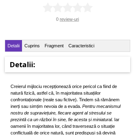
0
review-uri
Detalii
Cuprins
Fragment
Caracteristici
Detalii:
Creierul mijlociu recepționează orice pericol ca fiind de
natură fizică, astfel că, în majoritatea situațiilor
confrontaționale (reale sau fictive). Tindem să rămânem
inerți sau simțim nevoia de a evada.
Pentru mecanismul
nostru de supraviețuire, fiecare agent al stresului se
prezintă ca un război în sine, fie acesta și miniatural.
Iar
oamenii în majoritatea lor, când traversează o situație
conflictuală de orice natură, sunt predispuși să devină