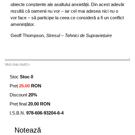
obiecte conștiente ale asaltului anxietății. Din acest adevăr
rezultă că oamenii nu vor – iar cel mai adesea nici nu o
vor face – să participe la ceea ce consideră a fi un conflict
amenințător.
Geoff Thompson,
Stresul – Tehnici de Supraviețuire
Vezi mai mult ▷
Stoc
Stoc 0
Preț
25.00
RON
Discount
20%
Preț final
20.00 RON
I.S.B.N.
978-606-93204-6-4
Notează