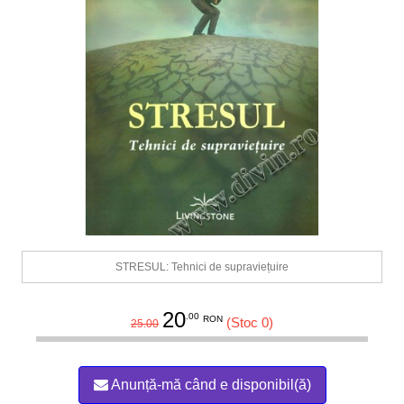
STRESUL: Tehnici de supraviețuire
20
.00
RON
(Stoc 0)
25.00
Anunță-mă când e disponibil(ă)