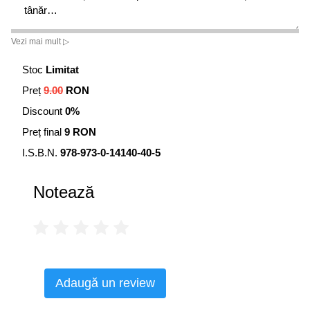
tânăr…
Vezi mai mult ▷
Stoc
Limitat
Preț
9.00
RON
Discount
0%
Preț final
9 RON
I.S.B.N.
978-973-0-14140-40-5
Notează
Adaugă un review