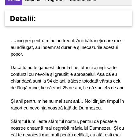
Detalii:
…anii grei pentru mine au trecut. Anii bătrâneții care mi s-
au adăugat, au însemnat durerile și necazurile acestui
popor.
Dacă tu nu te gândești doar la tine, atunci ajungi să te
confunzi cu nevoile și greutățile aproapelui. Așa că eu
chiar dacă sunt la 94 de ani, trăiesc totodată vârsta celui
de lângă mine, fie că sunt 25 de ani, fie că sunt 45 de ani.
Și anii pentru mine nu mai sunt ani… Noi dirijăm timpul în
raport cu nevoința noastră față de Dumnezeu.
Sfârșitul lumii este sfârșitul nostru, pentru că păcatele
noastre cheamă mai degrabă mânia lui Dumnezeu. Și cu
cât te nevoiești mai mult pentru celălalt, cu atât ești mai