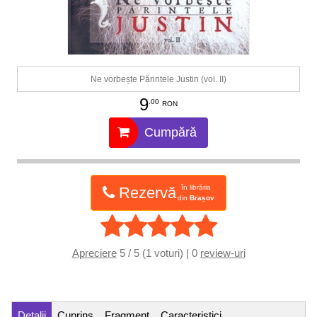
Ne vorbește Părintele Justin (vol. II)
9
.00
RON
Cumpără
în librăria
Rezervă
din
Brașov
Apreciere
5 / 5 (1 voturi) | 0
review-uri
Detalii
Cuprins
Fragment
Caracteristici