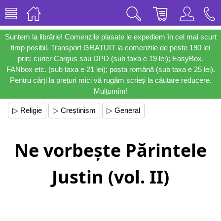
Suntem la librărie! Comenzile plasate le expediem în cel mai scurt
timp posibil. Transport GRATUIT la comenzile de peste 190 lei
prin: curier Cargus sau DPD (sub taxa e 19 lei); EasyBox,
FANbox etc. (sub taxa e 21 lei); poșta română (sub taxa e 25 lei).
Pentru cărți la prețuri mici vă rugăm scrieți la căutare reducere.
Mulțumim!
▷ Religie
▷ Creștinism
▷ General
Ne vorbește Părintele
Justin (vol. II)