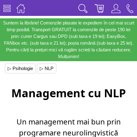
Suntem la librărie! Comenzile plasate le expediem în cel mai scurt
timp posibil. Transport GRATUIT la comenzile de peste 190 lei
prin: curier Cargus sau DPD (sub taxa e 19 lei); EasyBox,
FANbox etc. (sub taxa e 21 lei); poșta română (sub taxa e 25 lei).
Pentru cărți la prețuri mici vă rugăm scrieți la căutare reducere.
Mulțumim!
▷ Psihologie
▷ NLP
Management cu NLP
Un management mai bun prin
programare neurolingvistică