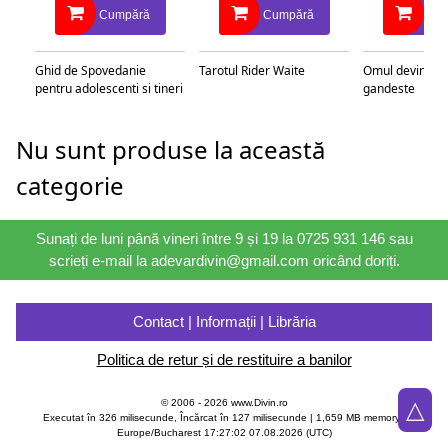
Association
Cumpără
Cumpără
Cu
Ghid de Spovedanie
Tarotul Rider Waite
Omul devine c
pentru adolescenti si tineri
gandeste
Nu sunt produse la această
categorie
Sunați de luni până vineri între 9 și 19 la 0725 931 146 sau
scrieți e-mail la adevardivin@gmail.com oricând doriți.
Contact | Informații | Librăria
Politica de retur și de restituire a banilor
△
© 2006 - 2026 www.Divin.ro
Executat în 326 milisecunde, Încărcat în
127
milisecunde | 1,659 MB memory |
Europe/Bucharest 17:27:02 07.08.2026 (UTC)