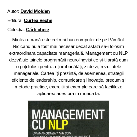
Autor:
David Molden
Editura:
Curtea Veche
Colecția:
Cărți cheie
Mintea umană este cel mai bun computer de pe Pământ.
Nicicând nu a fost mai necesar decât astăzi să-i folosim
extraordinara capacitate managerială. Management cu NLP
dezvăluie tainele programării neurolingvistice și-ți arată cum
o poți folosi pentru a-ți îmbunătăți, zi de zi, rezultatele
manageriale. Cartea îți prezintă, de asemenea, strategii
eficiente de leadership, comunicare și inovație, precum și
metode practice, exerciții și exemple care să faciliteze
aplicarea acestora în munca ta.