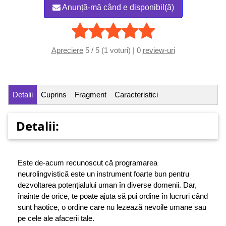
Anunță-mă când e disponibil(ă)
Apreciere
5 / 5 (1 voturi) | 0
review-uri
Detalii
Cuprins
Fragment
Caracteristici
Detalii:
Este de-acum recunoscut că programarea
neurolingvistică este un instrument foarte bun pentru
dezvoltarea potențialului uman în diverse domenii. Dar,
înainte de orice, te poate ajuta să pui ordine în lucruri când
sunt haotice, o ordine care nu lezează nevoile umane sau
pe cele ale afacerii tale.