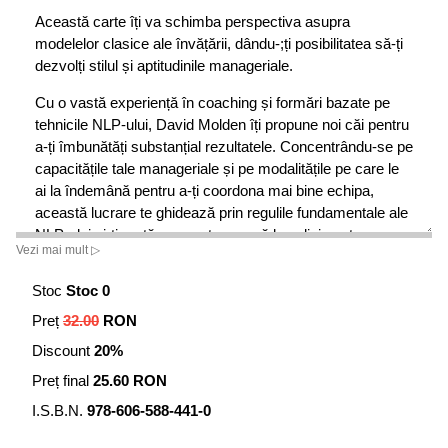
Această carte îți va schimba perspectiva asupra
modelelor clasice ale învățării, dându-;ți posibilitatea să-ți
dezvolți stilul și aptitudinile manageriale.
Cu o vastă experiență în coaching și formări bazate pe
tehnicile NLP-ului, David Molden îți propune noi căi pentru
a-ți îmbunătăți substanțial rezultatele. Concentrându-se pe
capacitățile tale manageriale și pe modalitățile pe care le
ai la îndemână pentru a-ți coordona mai bine echipa,
această lucrare te ghidează prin regulile fundamentale ale
NLP-ului și-ți arată, concret, cum să le aplici pentru a crea
Vezi mai mult ▷
scenarii sănătoase de management.
Stoc
Stoc 0
„O carte ce trebuie să existe în biblioteca oricărui lider
interesat să-;și îmbunătățească abilitățile de relaționare
Preț
32.00
RON
profesională, teambuilding și management al schimbării.
Discount
20%
Alchimia lui Molden rezultă din combinarea subtilă dintre
Preț final
25.60 RON
tradiționalul NLP, dragostea pentru filosofia orientală și
propria experiență de business. Un mesaj extrem de clar
I.S.B.N.
978-606-588-441-0
răzbate din această carte: potențialul tău este nelimitat și
oricând accesibil.“