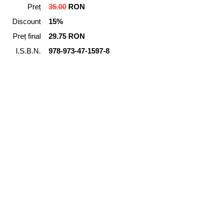
Preț
35.00
RON
Discount
15%
Preț final
29.75 RON
I.S.B.N.
978-973-47-1597-8