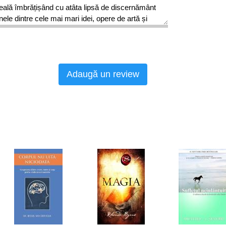
ală îmbrățișând cu atâta lipsă de discernământ
nele dintre cele mai mari idei, opere de artă și
uționistă la tablourile cu floarea-soarelui ale lui
le personale – provin de la persoanele tăcute și
um să se acordeze la lumea lor interioară și la
 introvertiți, lumea ar fi lipsită de:
Adaugă un review
elativității A doua venire a lui W.B. Yeats
căutarea timpului pierdut a lui Proust Peter Pan
le lui Orwell Lista lui Schindler, E.T. și Întâlnire