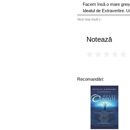
Facem însă o mare greșe
Idealul de Extravertire. U
invenții – de la teoria evol
Vezi mai mult ▷
Van Gogh și la computere
cerebrale care au știut c
comorile aflate acolo. Fără
Notează
Teoria gravitației Teoria r
Nocturnele lui Chopin În 
1984 și Ferma animalelor a
de gradul trei
Recomandări: