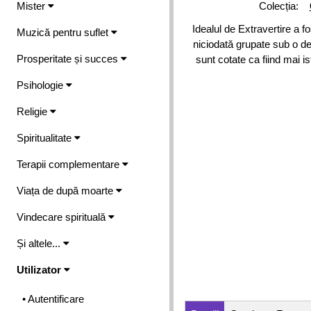
Mister
Colecția:
Idealul de Extravertire a f
Muzică pentru suflet
niciodată grupate sub o d
Prosperitate și succes
sunt cotate ca fiind mai i
Psihologie
Religie
Spiritualitate
Terapii complementare
Viața de după moarte
Vindecare spirituală
Și altele...
Utilizator
• Autentificare