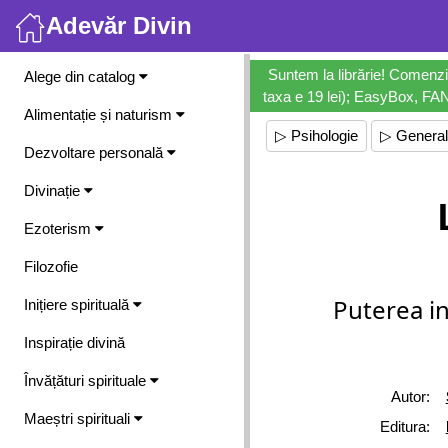
Adevăr Divin
Meniu
Suntem la librărie! Comenzi
Alege din catalog
taxa e 19 lei); EasyBox, FANb
Alimentație și naturism
▷ Psihologie
▷ General
Dezvoltare personală
Divinație
Ezoterism
Filozofie
Puterea in
Inițiere spirituală
Inspirație divină
Învățături spirituale
Autor:
Maeștri spirituali
Editura: