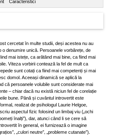
nt
Caracteristici
fost cercetat în multe studii, deși acestea nu au
ub o denumire unică. Persoanele vorbărețe, de
iind mai istețe, ca arătând mai bine, ca fiind mai
ile. Viteza vorbirii contează la fel de mult ca
epede sunt cotați ca fiind mai competenți și mai
besc domol. Aceeași dinamică se aplică la
ând că persoanele volubile sunt considerate mai
nte – chiar dacă nu există niciun fel de corelație
deile bune. Până și cuvântul introvertit este
formal, realizat de psihologul Laurie Helgoe,
descriu aspectul fizic folosind un limbaj viu („ochi
„pomeți înalți″), dar, atunci când li se cere să
ntrovertit în general, ei furnizează o imagine
grațios″, „culori neutre″, „probleme cutanate″).