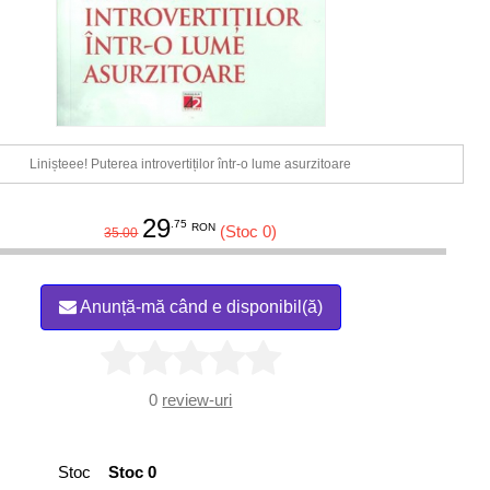
Linișteee! Puterea introvertiților într-o lume asurzitoare
29
.75
RON
(Stoc 0)
35.00
Anunță-mă când e disponibil(ă)
0
review-uri
Stoc
Stoc 0