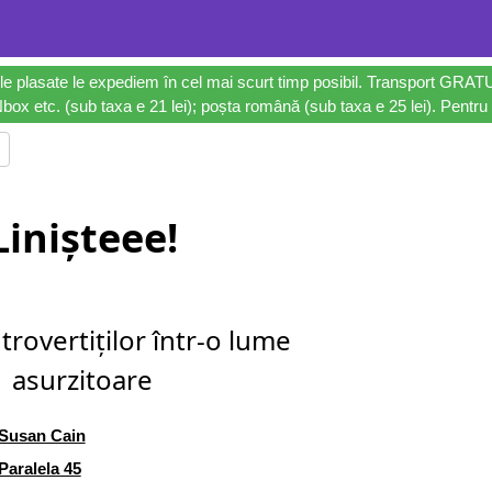
le plasate le expediem în cel mai scurt timp posibil. Transport GRAT
ox etc. (sub taxa e 21 lei); poșta română (sub taxa e 25 lei). Pentru 
Linișteee!
trovertiților într-o lume
asurzitoare
Susan Cain
Paralela 45