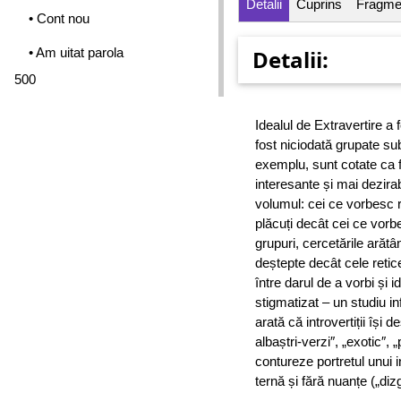
Detalii
Cuprins
Fragme
• Cont nou
• Am uitat parola
Detalii:
500
Idealul de Extravertire a 
fost niciodată grupate s
exemplu, sunt cotate ca f
interesante și mai dezirab
volumul: cei ce vorbesc r
plăcuți decât cei ce vor
grupuri, cercetările arăt
deștepte decât cele retice
între darul de a vorbi și i
stigmatizat – un studiu in
arată că introvertiții își 
albaștri-verzi″, „exotic″, 
contureze portretul unui i
ternă și fără nuanțe („diz