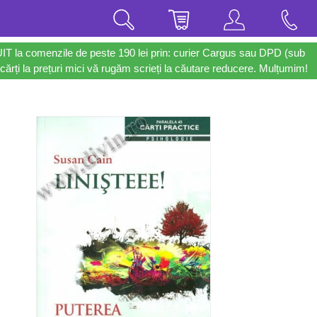
UIT la comenzile de peste 190 lei prin: curier Cargus sau DPD (sub
cărți la prețuri mici vă rugăm scrieți la căutare reducere. Mulțumim!