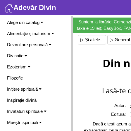
Adevăr Divin
Meniu
Suntem la librărie! Comenzi
Alege din catalog
taxa e 19 lei); EasyBox, FANb
Alimentație și naturism
▷ Și altele...
▷ General
Dezvoltare personală
Divinație
Din 
Ezoterism
Filozofie
Lasă-te d
Inițiere spirituală
Inspirație divină
Autor:
Învățături spirituale
Editura:
Maeștri spirituali
Dacă citești acum a
extraordinar, ceva magic, 