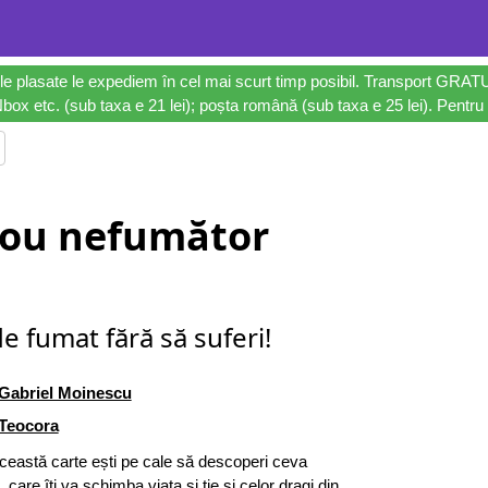
le plasate le expediem în cel mai scurt timp posibil. Transport GRAT
ox etc. (sub taxa e 21 lei); poșta română (sub taxa e 25 lei). Pentru 
nou nefumător
e fumat fără să suferi!
Gabriel Moinescu
Teocora
ceastă carte ești pe cale să descoperi ceva
care îți va schimba viața și ție și celor dragi din