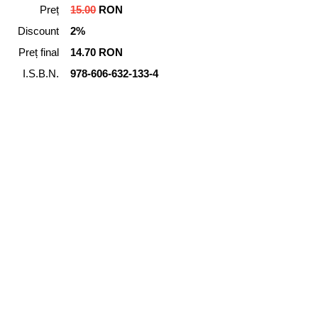
Preț
15.00
RON
Discount
2%
Preț final
14.70 RON
I.S.B.N.
978-606-632-133-4