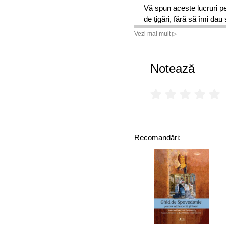
Vă spun aceste lucruri pe
de țigări, fără să îmi da
trăit frustrările perioadei
Vezi mai mult ▷
fericirea și prosperitat
Avantajele
acestei cărți:
Notează
se citește foarte
ușor,
nu 
numărului redus de pagini; 
și gândurile care m-au a
am crezut vreodată că vo
soluții punctuale la trăiri
Recomandări: