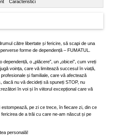
nt
Caracteristici
 drumul către libertate
și
fericire, să scapi de una
 și perverse forme de dependență – FUMATUL.
 o dependență, o „plăcere”, un „obicei”, cum vreți
jugă voința, care vă limitează succesul în viață,
profesionale și familiale, care vă afectează
as, dacă nu vă decideți să spuneți STOP, nu
ncrezători în voi și în viitorul excepțional care vă
ți estompează, pe zi ce trece, în fiecare zi, din ce
 fericirea de a trăi cu care ne-am născut și pe
tea personală!