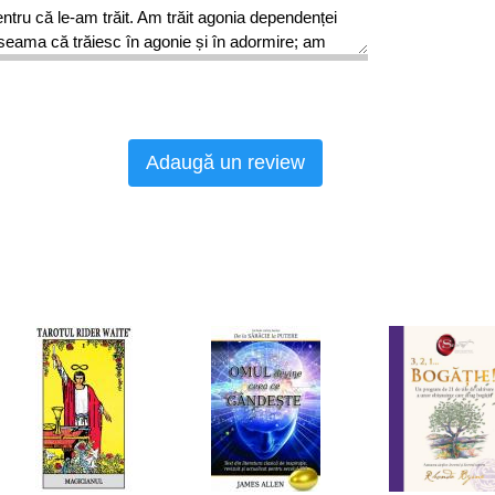
ntru că le-am trăit. Am trăit agonia dependenței
u seama că trăiesc în agonie și în adormire; am
 de abstinență și trăiesc acum bucuria, liniștea,
ea pe care le merită oricine după ELIBERARE.
Adaugă un review
te va plictisi datorită conținutului la obiect și a
nu prezintă teorii ci, pur și simplu, toate trăirile
jutat să devin din nou nefumător (SINCER, nu
i scăpa de țigări); oferă exemple sugestive și
le pe care le vei avea în perioada de eliberare;