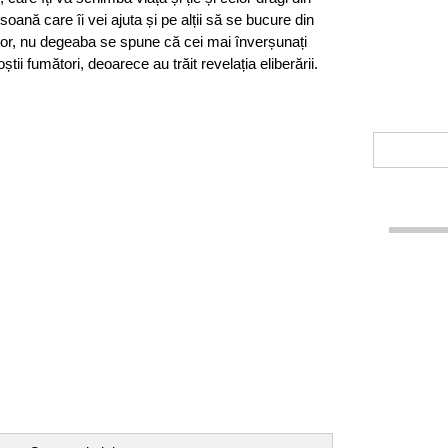
soană care îi vei ajuta și pe alții să se bucure din
or, nu degeaba se spune că cei mai înverșunați
știi fumători, deoarece au trăit revelația eliberării.