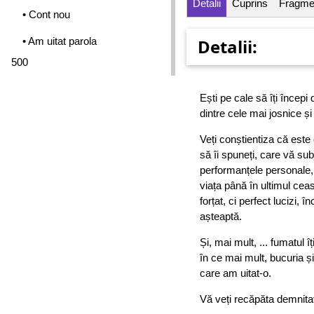
Detalii
Cuprins
Fragme
• Cont nou
• Am uitat parola
Detalii:
500
Ești pe cale să îți începi
dintre cele mai josnice
Veți conștientiza că este
să îi spuneți, care vă sub
performanțele personale, 
viața până în ultimul ce
forțat, ci perfect lucizi, î
așteaptă.
Și, mai mult, ... fumatul î
în ce mai mult, bucuria și
care am uitat-o.
Vă veți recăpăta demnita