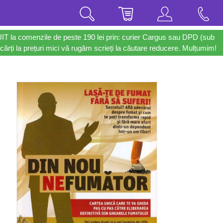
UIT la comenzile de peste 190 lei prin: curier Cargus sau DPD (sub
cărți la prețuri mici vă rugăm scrieți la căutare reducere. Mulțumim!