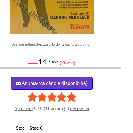
Din nou nefumător. Lasă-te de fumat fără să suferi!
14
.70
RON
(Stoc 0)
15.00
Anunță-mă când e disponibil(ă)
Apreciere
5 / 5 (11 voturi) | 0
review-uri
Stoc
Stoc 0