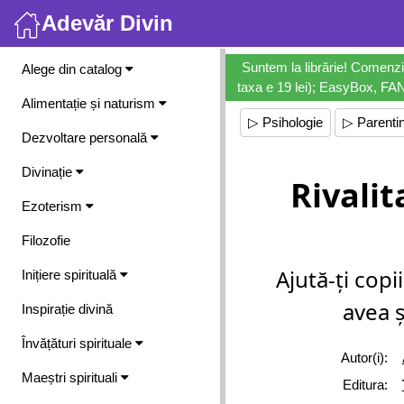
Adevăr Divin
Meniu
Suntem la librărie! Comenzi
Alege din catalog
taxa e 19 lei); EasyBox, FANb
Alimentație și naturism
▷ Psihologie
▷ Parenti
Dezvoltare personală
Divinație
Rivalit
Ezoterism
Filozofie
Ajută-ți copi
Inițiere spirituală
avea ș
Inspirație divină
Învățături spirituale
Autor(i):
Maeștri spirituali
Editura: