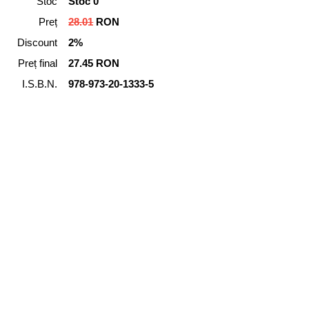
Stoc
Stoc 0
Preț
28.01
RON
Discount
2%
Preț final
27.45 RON
I.S.B.N.
978-973-20-1333-5