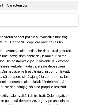
nt
Caracteristici
vreun aspect pozitiv al rivalității dintre frați.
ță, nu. Dar pentru copii era oare ceva util?
au avantaje ale conflictelor dintre frați și surori.
ea unei poziții dominante devin mai duri și mai
ților. Din nesfârșitele jocuri violente își dezvoltă
duelurile verbale învață care este deosebirea
ni. Din neplăcerile firești traiului în comun învață
e, să se apere și să ajungă la compromis. Iar,
lentele deosebite ale celuilalt îi îndeamnă să
 se dea bătuți și să aibă propriile realizări.
tive ale rivalității dintre frați. Cele negative,
i, ar putea să demoralizeze grav pe unul dintre