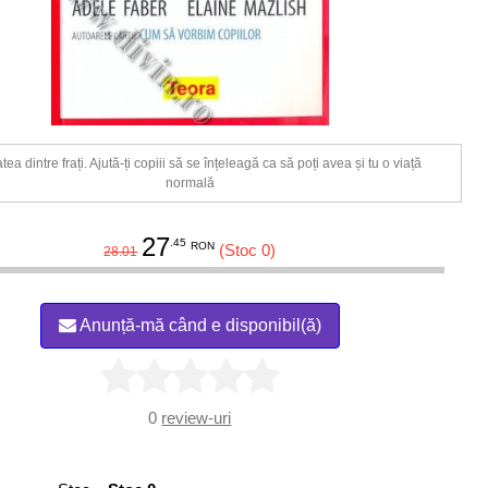
atea dintre frați. Ajută-ți copiii să se înțeleagă ca să poți avea și tu o viață
normală
27
.45
RON
(Stoc 0)
28.01
Anunță-mă când e disponibil(ă)
0
review-uri