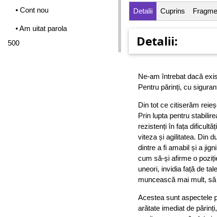
• Cont nou
Detalii
Cuprins
Fragme
• Am uitat parola
Detalii:
500
Ne-am întrebat dacă există 
Pentru părinți, cu siguran
Din tot ce citiserăm reieșe
Prin lupta pentru stabilir
rezistenți în fața dificultă
viteza și agilitatea. Din 
dintre a fi amabil și a jig
cum să-și afirme o poziți
uneori, invidia față de ta
muncească mai mult, să nu
Acestea sunt aspectele pozi
arătate imediat de părinț