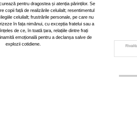
curează pentru dragostea și atenția părinților. Se
e copii față de realizările celuilalt; resentimentul
ilegiile celuilalt; frustrările personale, pe care nu
izeze în fața nimănui, cu excepția fratelui sau a
nțeles de ce, în toată țara, relațiile dintre frați
dinamită emoțională pentru a declanșa salve de
explozii cotidiene.
Rivalit