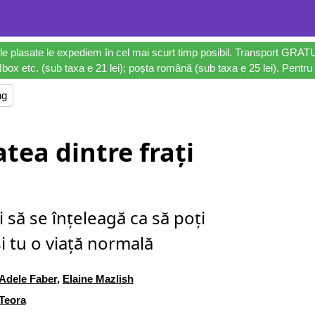
le plasate le expediem în cel mai scurt timp posibil. Transport GRAT
ox etc. (sub taxa e 21 lei); poșta română (sub taxa e 25 lei). Pentru 
ng
atea dintre frați
ii să se înțeleagă ca să poți
i tu o viață normală
Adele Faber
,
Elaine Mazlish
Teora