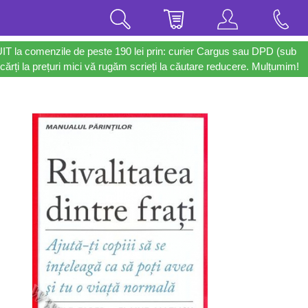
UIT la comenzile de peste 190 lei prin: curier Cargus sau DPD (sub
cărți la prețuri mici vă rugăm scrieți la căutare reducere. Mulțumim!