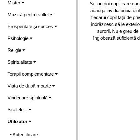
Mister
Se iau doi copii care con
adaugă invidia unuia dintr
Muzică pentru suflet
fiecărui copil față de priv
îndrăznesc să le exterior
Prosperitate și succes
surorii. Nu e greu de î
înglobează suficientă 
Psihologie
Religie
Spiritualitate
Terapii complementare
Viața de după moarte
Vindecare spirituală
Și altele...
Utilizator
• Autentificare