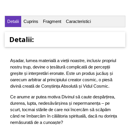
Detalii
Cuprins
Fragment
Caracteristici
Detalii:
Așadar, lumea materială a vieții noastre, inclusiv propriul
nostru trup, devine o țesătură complicată de percepții
greșite și interpretări eronate. Este un produs jucăuș și
oarecum arbitrar al principiului creator cosmic, o piesă
divină creată de Conștiința Absolută și Vidul Cosmic.
Ce anume ar putea motiva Divinul să caute despărțirea,
durerea, lupta, nedesăvârșirea și nepermanența – pe
scurt, tocmai stările de care noi încercăm să scăpăm
când ne îmbarcăm în călătoria spirituală, dacă nu dorința
nemăsurată de a cunoaște?