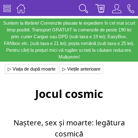
Suntem la librărie! Comenzile plasate le expediem în cel mai scurt
timp posibil. Transport GRATUIT la comenzile de peste 190 lei
prin: curier Cargus sau DPD (sub taxa e 19 lei); EasyBox,
FANbox etc. (sub taxa e 21 lei); poșta română (sub taxa e 25 lei).
Pentru cărți la prețuri mici vă rugăm scrieți la căutare reducere.
Mulțumim!
▷ Viața de după moarte
▷ Viețile anterioare
Jocul cosmic
Naștere, sex și moarte: legătura
cosmică