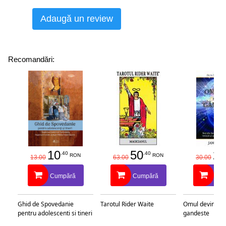
Adaugă un review
Recomandări:
10
50
25
.40
.40
RON
RON
13.00
63.00
30.00
Cumpără
Cumpără
Cu
Ghid de Spovedanie
Tarotul Rider Waite
Omul devine c
pentru adolescenti si tineri
gandeste