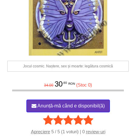
Jocul cosmic. Naștere, sex și moarte: legătura cosmică
30
.60
RON
(Stoc 0)
34.00
Anunță-mă când e disponibil(ă)
Apreciere
5 / 5 (1 voturi) | 0
review-uri