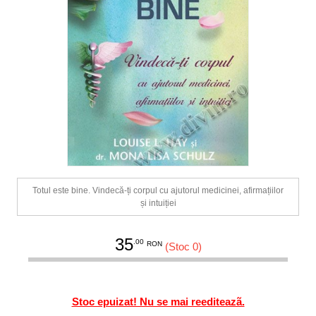
Totul este bine. Vindecă-ți corpul cu ajutorul medicinei, afirmațiilor
și intuiției
35
.00
RON
(Stoc 0)
Stoc epuizat! Nu se mai reediteazã.