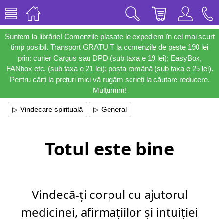
Suntem la librărie! Comenzile plasate le expediem în cel mai scurt
timp posibil. Transport GRATUIT la comenzile de peste 190 lei
prin: curier Cargus sau DPD (sub taxa e 19 lei); EasyBox,
FANbox etc. (sub taxa e 21 lei); poșta română (sub taxa e 25 lei).
Pentru cărți la prețuri mici vă rugăm scrieți la căutare reducere.
Mulțumim!
▷ Vindecare spirituală
▷ General
Totul este bine
Vindecă-ți corpul cu ajutorul
medicinei, afirmațiilor și intuiției