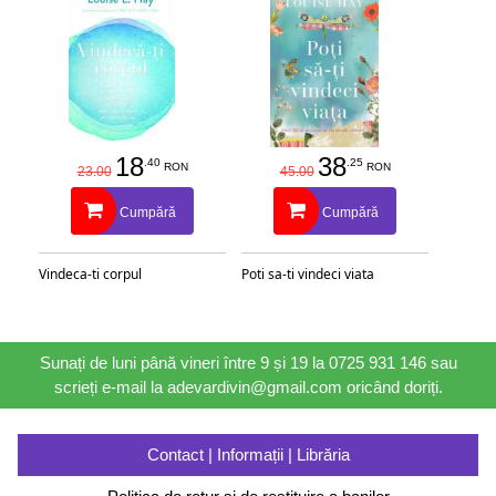
18
38
.40
.25
RON
RON
23.00
45.00
Cumpără
Cumpără
Vindeca-ti corpul
Poti sa-ti vindeci viata
Sunați de luni până vineri între 9 și 19 la 0725 931 146 sau
scrieți e-mail la adevardivin@gmail.com oricând doriți.
Contact | Informații | Librăria