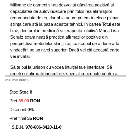
Milioane de oameni și-au dezvoltat gândirea pozitivă și
capacitatea de autovindecare prin folosirea afirmațiilor
recomandate de ea, dar abia acum putem înțelege plenar
știința care stă la baza acestor tehnici. În cartea Totul este
bine, doctorul în medicină și terapeuta intuitivă Mona Lisa
Schulz examinează practica afirmațiilor pozitive din
perspectiva metodelor științifice, cu scopul de a duce arta
vindecării pe un nivel superior. Dacă vei citi această carte,
vei învăța:
Să te pui la unison cu vocea intuiției tale interioare; Să
repeți noi afirmații incredibile, special concepute pentru a
te ajuta să îți rezolvi problemele de sănătate de care
Vezi mai mult ▷
suferi; Să îți descoperi și să îți elimini blocajele
Stoc
Stoc 0
emoționale, astfel încât acestea să nu se mai manifeste
prin dezechilibre la nivelul corpului fizic; Să combini
Preț
35.00
RON
metodele medicinii occidentale cu terapiile alternative; Și
Discount
0%
vei avea acces la numeroase povești de viață
Preț final
35 RON
inspiraționale, ale unor oameni care s-au confruntat cu
boala și care au reușit să se vindece prin terapiile
I.S.B.N.
978-606-8420-11-0