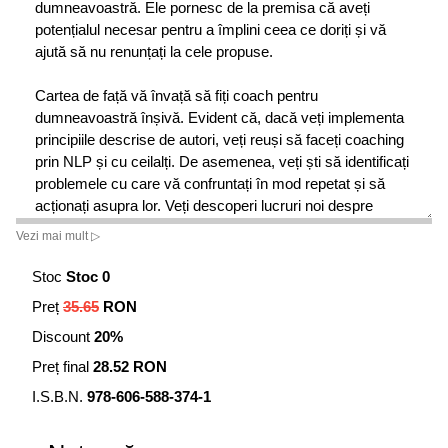
dumneavoastră. Ele pornesc de la premisa că aveți
potențialul necesar pentru a împlini ceea ce doriți și vă
ajută să nu renunțați la cele propuse.
Cartea de față vă învață să fiți coach pentru
dumneavoastră înșivă. Evident că, dacă veți implementa
principiile descrise de autori, veți reuși să faceți coaching
prin NLP și cu ceilalți. De asemenea, veți ști să identificați
problemele cu care vă confruntați în mod repetat și să
acționați asupra lor. Veți descoperi lucruri noi despre
propria persoană, veți constata că sunteți mai puternic
Vezi mai mult ▷
decât credeați și veți izbuti să depășiți ceea ce considerați
a fi limitele dumneavoastră.
Stoc
Stoc 0
Preț
35.65
RON
Discount
20%
Preț final
28.52 RON
I.S.B.N.
978-606-588-374-1