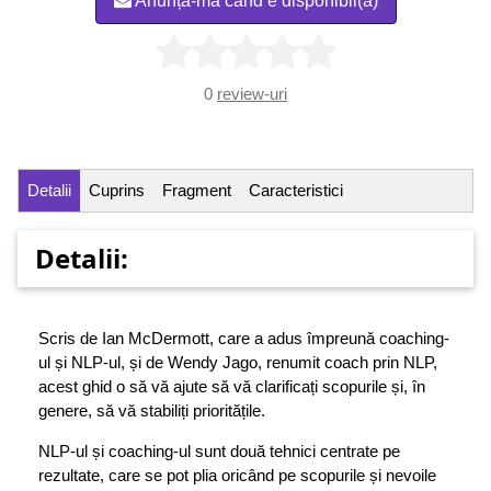
Anunță-mă când e disponibil(ă)
0
review-uri
Detalii
Cuprins
Fragment
Caracteristici
Detalii:
Scris de Ian McDermott, care a adus împreună coaching-
ul și NLP-ul, și de Wendy Jago, renumit coach prin NLP,
acest ghid o să vă ajute să vă clarificați scopurile și, în
genere, să vă stabiliți prioritățile.
NLP-ul și coaching-ul sunt două tehnici centrate pe
rezultate, care se pot plia oricând pe scopurile și nevoile