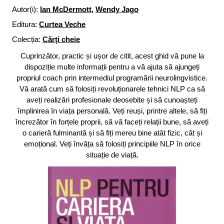
Autor(i):
Ian McDermott
,
Wendy Jago
Editura:
Curtea Veche
Colecția:
Cărți cheie
Cuprinzător, practic și ușor de citit, acest ghid vă pune la
dispoziție multe informații pentru a vă ajuta să ajungeți
propriul coach prin intermediul programării neurolingvistice.
Vă arată cum să folosiți revoluționarele tehnici NLP ca să
aveți realizări profesionale deosebite și să cunoașteți
împlinirea în viața personală. Veți reuși, printre altele, să fiți
încrezător în forțele proprii, să vă faceți relații bune, să aveți
o carieră fulminantă și să fiți mereu bine atât fizic, cât și
emoțional. Veți învăța să folosiți principiile NLP în orice
situație de viață.