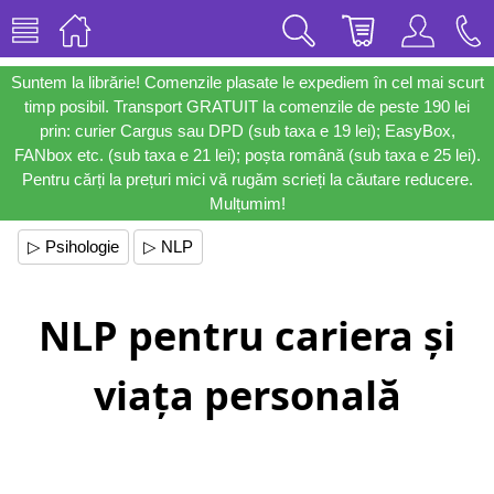
Suntem la librărie! Comenzile plasate le expediem în cel mai scurt
timp posibil. Transport GRATUIT la comenzile de peste 190 lei
prin: curier Cargus sau DPD (sub taxa e 19 lei); EasyBox,
FANbox etc. (sub taxa e 21 lei); poșta română (sub taxa e 25 lei).
Pentru cărți la prețuri mici vă rugăm scrieți la căutare reducere.
Mulțumim!
▷ Psihologie
▷ NLP
NLP pentru cariera și
viața personală