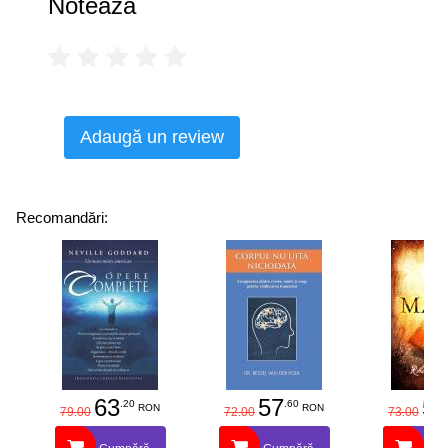
Notează
Adaugă un review
Recomandări:
63
57
58
.20
.60
RON
RON
79.00
72.00
73.00