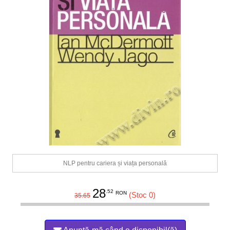
NLP pentru cariera și viața personală
28
.52
RON
(Stoc 0)
35.65