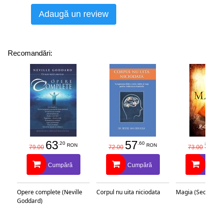
Adaugă un review
Recomandări:
63
57
58
.20
.60
RON
RON
79.00
72.00
73.00
Cumpără
Cumpără
Cu
Opere complete (Neville
Corpul nu uita niciodata
Magia (Secretu
Goddard)