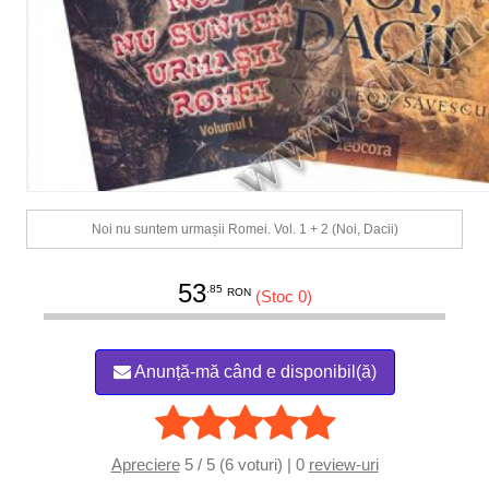
Noi nu suntem urmașii Romei. Vol. 1 + 2 (Noi, Dacii)
53
.85
RON
(Stoc 0)
Anunță-mă când e disponibil(ă)
Apreciere
5 / 5 (6 voturi) | 0
review-uri