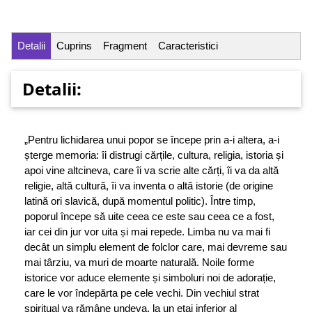
Detalii
Cuprins
Fragment
Caracteristici
Detalii:
„Pentru lichidarea unui popor se începe prin a-i altera, a-i
șterge memoria: îi distrugi cărțile, cultura, religia, istoria și
apoi vine altcineva, care îi va scrie alte cărți, îi va da altă
religie, altă cultură, îi va inventa o altă istorie (de origine
latină ori slavică, după momentul politic). Între timp,
poporul începe să uite ceea ce este sau ceea ce a fost,
iar cei din jur vor uita și mai repede. Limba nu va mai fi
decât un simplu element de folclor care, mai devreme sau
mai târziu, va muri de moarte naturală. Noile forme
istorice vor aduce elemente și simboluri noi de adorație,
care le vor îndepărta pe cele vechi. Din vechiul strat
spiritual va rămâne undeva, la un etaj inferior al