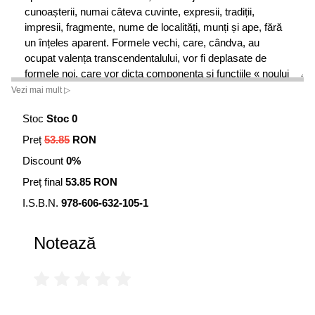
cunoașterii, numai câteva cuvinte, expresii, tradiții,
impresii, fragmente, nume de localități, munți și ape, fără
un înțeles aparent. Formele vechi, care, cândva, au
ocupat valența transcendentalului, vor fi deplasate de
formele noi, care vor dicta componența și funcțiile « noului
popor », așa cum s-a întâmplat cu noi.”
Vezi mai mult ▷
Dr. Napoleon Săvescu
Stoc
Stoc 0
Preț
53.85
RON
Discount
0%
Preț final
53.85 RON
I.S.B.N.
978-606-632-105-1
Notează