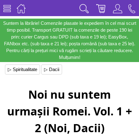
Suntem la librărie! Comenzile plasate le expediem în cel mai scurt
timp posibil. Transport GRATUIT la comenzile de peste 190 lei
prin: curier Cargus sau DPD (sub taxa e 19 lei); EasyBox,
FANbox etc. (sub taxa e 21 lei); poșta română (sub taxa e 25 lei).
Pentru cărți la prețuri mici vă rugăm scrieți la căutare reducere.
Mulțumim!
▷ Spiritualitate
▷ Dacii
Noi nu suntem
urmașii Romei. Vol. 1 +
2 (Noi, Dacii)