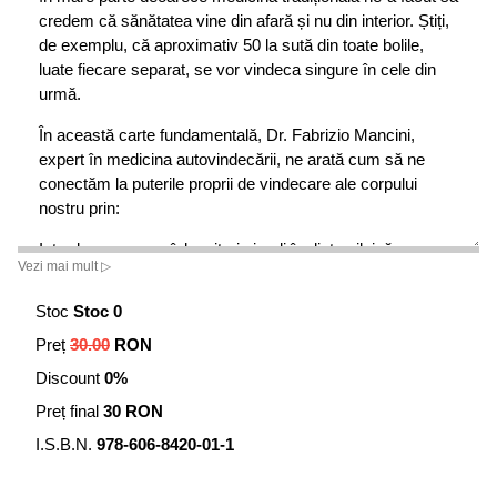
credem că sănătatea vine din afară și nu din interior. Știți,
de exemplu, că aproximativ 50 la sută din toate bolile,
luate fiecare separat, se vor vindeca singure în cele din
urmă.
În această carte fundamentală, Dr. Fabrizio Mancini,
expert în medicina autovindecării, ne arată cum să ne
conectăm la puterile proprii de vindecare ale corpului
nostru prin:
Introducerea unor înlocuitori simpli în dieta zilnică –
Vezi mai mult ▷
alimente numite „întăritoare″ – care pot să stimuleze
capacitatea noastră de autovindecare Cele mai noi
Stoc
Stoc 0
suplimente alimentare, care pot întări capacitățile de
Preț
30.00
RON
autovindecare a corpului nostru Noi perspective privind
felul în care activitatea fizică ne inundă corpul cu
Discount
0%
substanțe vindecătoare naturale Ultimele tehnologii non-
Preț final
30 RON
farmaceutice, non-invazive, care ne pot readuce la starea
de sănătate Puterea minții și a spiritului de a vindeca
I.S.B.N.
978-606-8420-01-1
trupul
Povestiri inspiratoare privind autovindecarea în viața reală