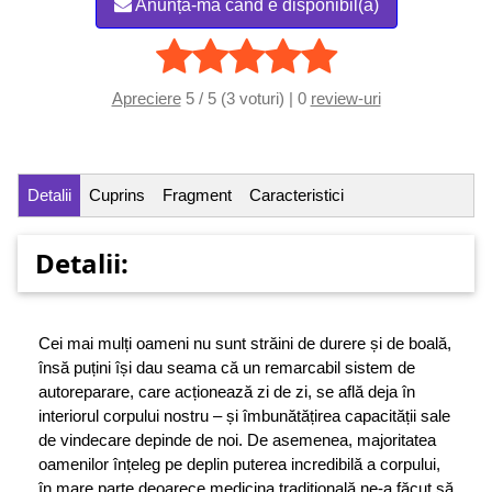
Anunță-mă când e disponibil(ă)
Apreciere
5 / 5 (3 voturi) | 0
review-uri
Detalii
Cuprins
Fragment
Caracteristici
Detalii:
Cei mai mulți oameni nu sunt străini de durere și de boală,
însă puțini își dau seama că un remarcabil sistem de
autoreparare, care acționează zi de zi, se află deja în
interiorul corpului nostru – și îmbunătățirea capacității sale
de vindecare depinde de noi. De asemenea, majoritatea
oamenilor înțeleg pe deplin puterea incredibilă a corpului,
în mare parte deoarece medicina tradițională ne-a făcut să