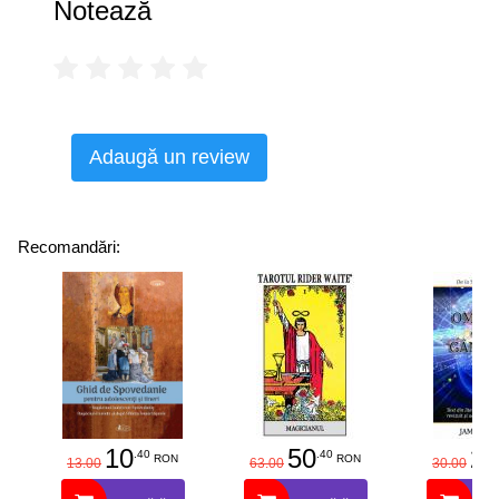
Notează
Un program de 21 de zile pentru a vă deschide puterile de
autovindecare
Amintiți-vă că aveți puterea de a fi și de a rămâne
sănătoși, pentru că vindecarea vine într-adevăr din
interior.
Adaugă un review
Recomandări:
10
50
25
.40
.40
RON
RON
13.00
63.00
30.00