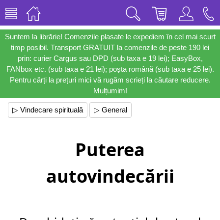
Suntem la librărie! Comenzile plasate le expediem în cel mai scurt
timp posibil. Transport GRATUIT la comenzile de peste 190 lei
prin: curier Cargus sau DPD (sub taxa e 19 lei); EasyBox,
FANbox etc. (sub taxa e 21 lei); poșta română (sub taxa e 25 lei).
Pentru cărți la prețuri mici vă rugăm scrieți la căutare reducere.
Mulțumim!
▷ Vindecare spirituală
▷ General
Puterea
autovindecării