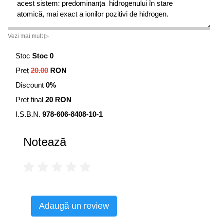
acest sistem: predominanța hidrogenului în stare
atomică, mai exact a ionilor pozitivi de hidrogen.
Descoperirea inginerilor firmei Genepax apare la prima
Vezi mai mult ▷
vedere ca fiind o metodă „pasivă” de disociere și
recompunere a apei cu generare de energie electrică.
Stoc
Stoc 0
Preț
20.00
RON
Discount
0%
Preț final
20 RON
I.S.B.N.
978-606-8408-10-1
Notează
Adaugă un review