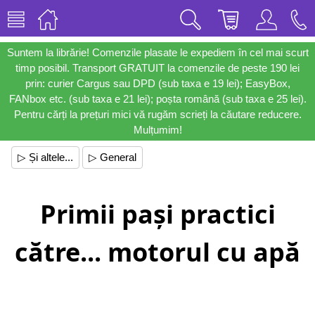
Suntem la librărie! Comenzile plasate le expediem în cel mai scurt
timp posibil. Transport GRATUIT la comenzile de peste 190 lei
prin: curier Cargus sau DPD (sub taxa e 19 lei); EasyBox,
FANbox etc. (sub taxa e 21 lei); poșta română (sub taxa e 25 lei).
Pentru cărți la prețuri mici vă rugăm scrieți la căutare reducere.
Mulțumim!
▷ Și altele...
▷ General
Primii pași practici
către... motorul cu apă