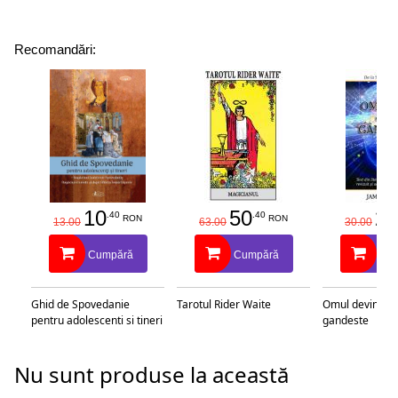
Recomandări:
10
50
25
.40
.40
RON
RON
13.00
63.00
30.00
Cumpără
Cumpără
Cu
Ghid de Spovedanie
Tarotul Rider Waite
Omul devine c
pentru adolescenti si tineri
gandeste
Nu sunt produse la această