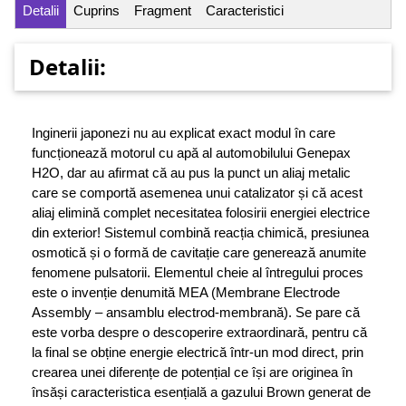
Detalii
Cuprins
Fragment
Caracteristici
Detalii:
Inginerii japonezi nu au explicat exact modul în care
funcționează motorul cu apă al automobilului Genepax
H2O, dar au afirmat că au pus la punct un aliaj metalic
care se comportă asemenea unui catalizator și că acest
aliaj elimină complet necesitatea folosirii energiei electrice
din exterior! Sistemul combină reacția chimică, presiunea
osmotică și o formă de cavitație care generează anumite
fenomene pulsatorii. Elementul cheie al întregului proces
este o invenție denumită MEA (Membrane Electrode
Assembly – ansamblu electrod-membrană). Se pare că
este vorba despre o descoperire extraordinară, pentru că
la final se obține energie electrică într-un mod direct, prin
crearea unei diferențe de potențial ce își are originea în
însăși caracteristica esențială a gazului Brown generat de