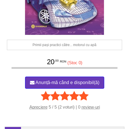
Primii pași practici către... motorul cu apă
20
.00
RON
(Stoc 0)
Anunță-mă când e disponibil(ă)
Apreciere
5 / 5 (2 voturi) | 0
review-uri