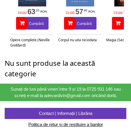
de îngrijirea unui copil sau de relația cu cel mai important
63
57
58
.20
.60
RON
RON
client al tău? Da, și-o respectă.“
79.00
72.00
73.00
The New York Times
Cumpără
Cumpără
Cu
„Inteligența emoțională aplicată în cele mai grele momente
Opere complete (Neville
Corpul nu uita niciodata
Magia (Secretu
din viață.“
Goddard)
Daniel Goleman
Autorul cărții
Inteligența emoțională
Nu sunt produse la această
„Autorii, specialiști în comunicare, transformă un
categorie
impresionant volum de probleme într-o lectură agreabilă și
utilă.“
Sunați de luni până vineri între 9 și 19 la 0725 931 146 sau
Booklist
scrieți e-mail la adevardivin@gmail.com oricând doriți.
Contact | Informații | Librăria
Politica de retur și de restituire a banilor