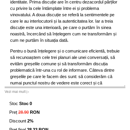
identitate. Prima discuție are în centru dezacordul părților
cu privire la cele întâmplate între ei și problema
vinovatului. A doua discuție se referă la sentimentele pe
care le au interlocutorii și la autenticitatea lor. Iar a treia
discuție este una interioară, pe care o purtăm în sinea
noastră, încercând să înțelegem cum ne transformăm și
cum ne purtăm în situația dată.
Pentru o bună înțelegere și o comunicare eficientă, trebuie
să recunoaștem cele trei planuri ale unei conversații, să
evităm greșelile comune și să transformăm discuția
problematică într-una cu rol de informare. Câteva dintre
greșelile pe care le facem des sunt: să considerăm că
numai punctul nostru de vedere este corect și că
interlocutorul se înșală amarnic, să ne imaginăm că știm
Vezi mai mult ▷
care sunt intențiile celuilalt și, firește, să dăm vina pe el,
refuzând să înțelegem că avem și noi partea noastră de
Stoc
Stoc 0
vină. Pentru soluționarea acestor situații, autorii ne propun
Preț
28.90
RON
să încercăm să aflăm ce gândește interlocutorul, să-l
Discount
2%
întrebăm punctual care sunt intențiile lui, respectiv să
cartografiem contribuția fiecăruia la problema cu care ne
Preț final
28.33 RON