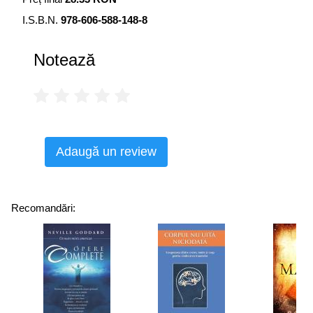
confruntăm.
I.S.B.N.
978-606-588-148-8
Pentru a reuși să gestionăm o discuție ce pare să nu ducă
nicăieri, întrucât ambele părți sunt convinse și preocupate
Notează
să demonstreze că au dreptate, autorii ne sfătuiesc să-l
ascultăm cu atenție pe celălalt, să punem întrebări, să-i
cerem cât mai multe detalii concrete și să discutăm
deschis. În majoritatea situațiilor, aceste tehnici
funcționează. Iar atunci când pare că nu avem șanse să
ne înțelegem, e recomandabil să trecem peste episodul
Adaugă un review
respectiv. E o atitudine înțeleaptă.
„Acest volum remarcabil este scris de cei care ne-au
învățat să gestionăm conflictele la Harvard. Recomand
Recomandări:
cartea studenților, părinților, profesorilor, directorilor și
liderilor de orice fel.“
Archie Epps
Decan în cadrul Universității Harvard
„Își respectă această carte promisiunea de a te face să
acționezi inteligent în situații problematice, chit că e vorba