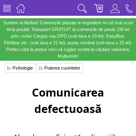
Suntem la librărie! Comenzile plasate le expediem în cel mai scurt
timp posibil. Transport GRATUIT la comenzile de peste 190 lei
prin: curier Cargus sau DPD (sub taxa e 19 lei); EasyBox,
FANbox etc. (sub taxa e 21 lei); poșta română (sub taxa e 25 lei).
Pentru cărți la prețuri mici vă rugăm scrieți la căutare reducere.
Mulțumim!
▷ Psihologie
▷ Puterea cuvintelor
Comunicarea
defectuoasă