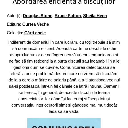
Abordarea eficientă a discuțiilor
Autor(i):
Douglas Stone
,
Bruce Patton
,
Sheila Heen
Editura:
Curtea Veche
Colecția:
Cărți cheie
Indiferent de domeniul în care lucrăm, cu toții trebuie să știm
să comunicăm eficient. Această carte ne deschide ochii
asupra lucrurilor ce ne îngreunează uneori comunicarea și
ne fac să fim reticenți la a purta discuții sau incapabili în a le
gestiona cum se cuvine. Comunicarea defectuoasă se
referă la orice problemă despre care nu vrem să discutăm,
de la a cere o mărire de salariu până la a-ți atenționa vecinul
să-și potolească într-un fel câinele ce latră întruna. Oamenii
se feresc, în general, de aceste discuții de teama
consecințelor. Iar când își fac curaj și încep totuși
conversația, interlocutorii simt și gândesc mai mult decât
lasă să se vadă.