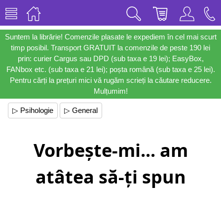
Suntem la librărie! Comenzile plasate le expediem în cel mai scurt
timp posibil. Transport GRATUIT la comenzile de peste 190 lei
prin: curier Cargus sau DPD (sub taxa e 19 lei); EasyBox,
FANbox etc. (sub taxa e 21 lei); poșta română (sub taxa e 25 lei).
Pentru cărți la prețuri mici vă rugăm scrieți la căutare reducere.
Mulțumim!
▷ Psihologie
▷ General
Vorbește-mi... am
atâtea să-ți spun