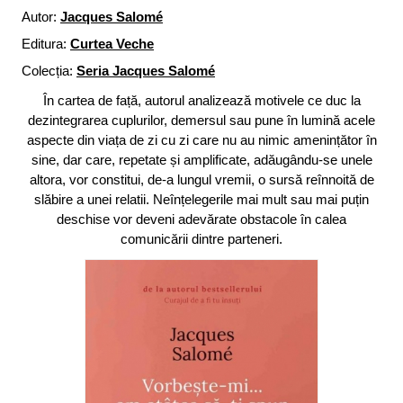
Autor:
Jacques Salomé
Editura:
Curtea Veche
Colecția:
Seria Jacques Salomé
În cartea de față, autorul analizează motivele ce duc la
dezintegrarea cuplurilor, demersul sau pune în lumină acele
aspecte din viața de zi cu zi care nu au nimic amenințător în
sine, dar care, repetate și amplificate, adăugându-se unele
altora, vor constitui, de-a lungul vremii, o sursă reînnoită de
slăbire a unei relatii. Neînțelegerile mai mult sau mai puțin
deschise vor deveni adevărate obstacole în calea
comunicării dintre parteneri.