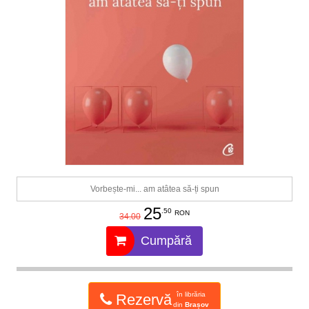
Vorbește-mi... am atâtea să-ți spun
25
.50
RON
34.00
Cumpără
în librăria
Rezervă
din
Brașov