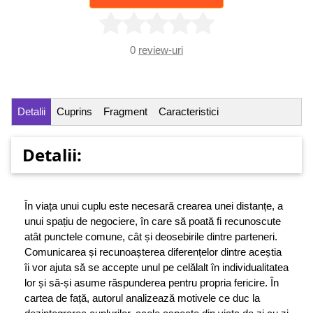
0
review-uri
Detalii
Cuprins
Fragment
Caracteristici
Detalii:
În viața unui cuplu este necesară crearea unei distanțe, a
unui spațiu de negociere, în care să poată fi recunoscute
atât punctele comune, cât și deosebirile dintre parteneri.
Comunicarea și recunoașterea diferențelor dintre aceștia
îi vor ajuta să se accepte unul pe celălalt în individualitatea
lor și să-și asume răspunderea pentru propria fericire. În
cartea de față, autorul analizează motivele ce duc la