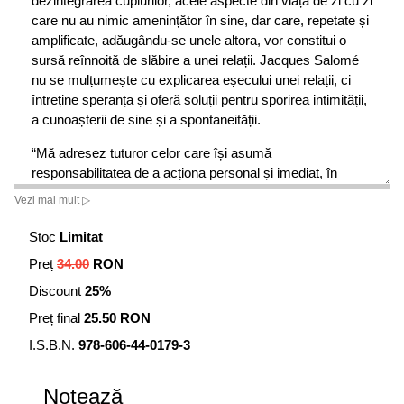
dezintegrarea cuplurilor, acele aspecte din viața de zi cu zi
care nu au nimic amenințător în sine, dar care, repetate și
amplificate, adăugându-se unele altora, vor constitui o
sursă reînnoită de slăbire a unei relații. Jacques Salomé
nu se mulțumește cu explicarea eșecului unei relații, ci
întreține speranța și oferă soluții pentru sporirea intimității,
a cunoașterii de sine și a spontaneității.
“Mă adresez tuturor celor care își asumă
responsabilitatea de a acționa personal și imediat, în
vederea îmbunătățirii relațiilor cu ei înșiși și cu cei din jur.
Vezi mai mult ▷
Să comunicăm mai bine pentru a fi mai buni...
Stoc
Limitat
Să fim mai buni pentru a trăi mai bine...
Preț
34.00
RON
Discount
25%
Să trăim mai bine nu doar pentru a supraviețui...
Preț final
25.50 RON
Pentru a obține bucuria vieții și respectul față de sine.”
I.S.B.N.
978-606-44-0179-3
Jacques Salomé
Notează