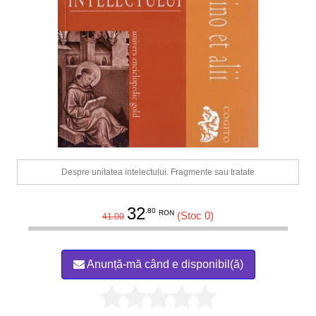
Despre unitatea intelectului. Fragmente sau tratate
32
.80
RON
(Stoc 0)
41.00
Anunță-mă când e disponibil(ă)