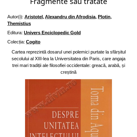
Fragmente sau tratate
Autor(i):
Aristotel
,
Alexandru din Afrodisia
,
Plotin
,
Themistius
Editura:
Univers Enciclopedic Gold
Colecția:
Cogito
Cartea reprezintă dosarul unei polemici purtate la sfârșitul
secolului al XIII-lea la Universitatea din Paris, care angaja
trei mari tradiții ale filosofiei occidentale: greacă, arabă, și
creștină