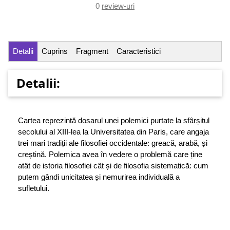
0
review-uri
Detalii
Cuprins
Fragment
Caracteristici
Detalii:
Cartea reprezintă dosarul unei polemici purtate la sfârșitul
secolului al XIII-lea la Universitatea din Paris, care angaja
trei mari tradiții ale filosofiei occidentale: greacă, arabă, și
creștină. Polemica avea în vedere o problemă care ține
atât de istoria filosofiei cât și de filosofia sistematică: cum
putem gândi unicitatea și nemurirea individuală a
sufletului.