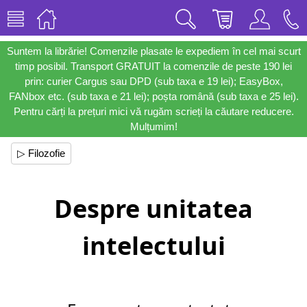
Suntem la librărie! Comenzile plasate le expediem în cel mai scurt
timp posibil. Transport GRATUIT la comenzile de peste 190 lei
prin: curier Cargus sau DPD (sub taxa e 19 lei); EasyBox,
FANbox etc. (sub taxa e 21 lei); poșta română (sub taxa e 25 lei).
Pentru cărți la prețuri mici vă rugăm scrieți la căutare reducere.
Mulțumim!
▷ Filozofie
Despre unitatea
intelectului