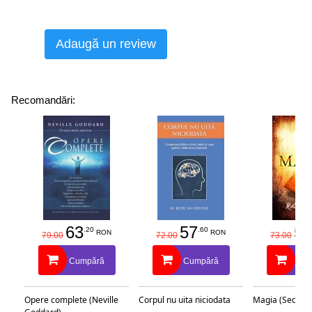
Adaugă un review
Recomandări:
63
57
58
.20
.60
RON
RON
79.00
72.00
73.00
Cumpără
Cumpără
Cu
Opere complete (Neville
Corpul nu uita niciodata
Magia (Secretu