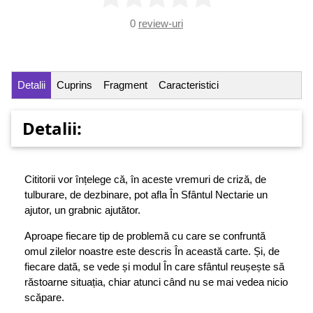
0
review-uri
Detalii
Cuprins
Fragment
Caracteristici
Detalii:
Cititorii vor înțelege că, în aceste vremuri de criză, de
tulburare, de dezbinare, pot afla În Sfântul Nectarie un
ajutor, un grabnic ajutător.
Aproape fiecare tip de problemă cu care se confruntă
omul zilelor noastre este descris În această carte. Și, de
fiecare dată, se vede și modul În care sfântul reușește să
răstoarne situația, chiar atunci când nu se mai vedea nicio
scăpare.