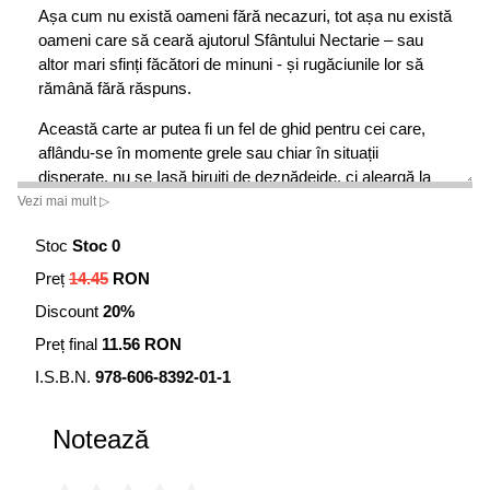
Așa cum nu există oameni fără necazuri, tot așa nu există
oameni care să ceară ajutorul Sfântului Nectarie – sau
altor mari sfinți făcători de minuni - și rugăciunile lor să
rămână fără răspuns.
Această carte ar putea fi un fel de ghid pentru cei care,
aflându-se în momente grele sau chiar în situații
disperate, nu se Iasă biruiți de deznădejde, ci aleargă la
ajutorul lui Dumnezeu și al sfinților Săi. Între care Sfântul
Vezi mai mult ▷
Nectarie strălucește ca un luceafăr...
Stoc
Stoc 0
Editorul
Preț
14.45
RON
Discount
20%
Preț final
11.56 RON
I.S.B.N.
978-606-8392-01-1
Notează