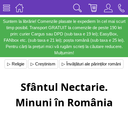
Suntem la librărie! Comenzile plasate le expediem în cel mai scurt
timp posibil. Transport GRATUIT la comenzile de peste 190 lei
prin: curier Cargus sau DPD (sub taxa e 19 lei); EasyBox,
FANbox etc. (sub taxa e 21 lei); poșta română (sub taxa e 25 lei).
Pentru cărți la prețuri mici vă rugăm scrieți la căutare reducere.
Mulțumim!
▷ Religie
▷ Creștinism
▷ Învățături ale părinților români
Sfântul Nectarie.
Minuni în România