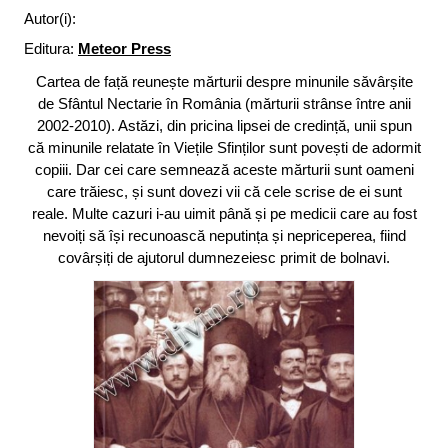
Autor(i):
Editura:
Meteor Press
Cartea de față reunește mărturii despre minunile săvârșite
de Sfântul Nectarie în România (mărturii strânse între anii
2002-2010). Astăzi, din pricina lipsei de credință, unii spun
că minunile relatate în Viețile Sfinților sunt povești de adormit
copiii. Dar cei care semnează aceste mărturii sunt oameni
care trăiesc, și sunt dovezi vii că cele scrise de ei sunt
reale. Multe cazuri i-au uimit până și pe medicii care au fost
nevoiți să își recunoască neputința și nepriceperea, fiind
covârșiți de ajutorul dumnezeiesc primit de bolnavi.