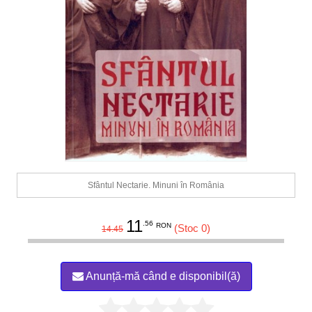
Sfântul Nectarie. Minuni în România
11
.56
RON
(Stoc 0)
14.45
Anunță-mă când e disponibil(ă)