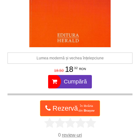
Lumea modernă și vechea înțelepciune
18
.32
RON
18.50
Cumpără
în librăria
Rezervă
din
Brașov
0
review-uri