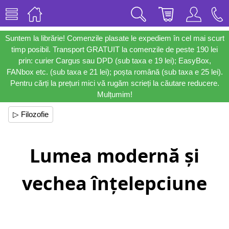
Suntem la librărie! Comenzile plasate le expediem în cel mai scurt
timp posibil. Transport GRATUIT la comenzile de peste 190 lei
prin: curier Cargus sau DPD (sub taxa e 19 lei); EasyBox,
FANbox etc. (sub taxa e 21 lei); poșta română (sub taxa e 25 lei).
Pentru cărți la prețuri mici vă rugăm scrieți la căutare reducere.
Mulțumim!
▷ Filozofie
Lumea modernă și
vechea înțelepciune