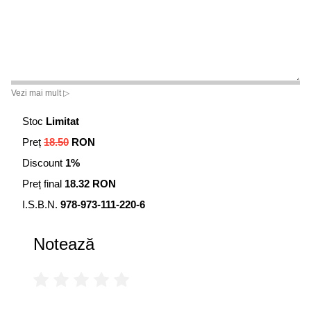
Vezi mai mult ▷
Stoc
Limitat
Preț
18.50
RON
Discount
1%
Preț final
18.32 RON
I.S.B.N.
978-973-111-220-6
Notează