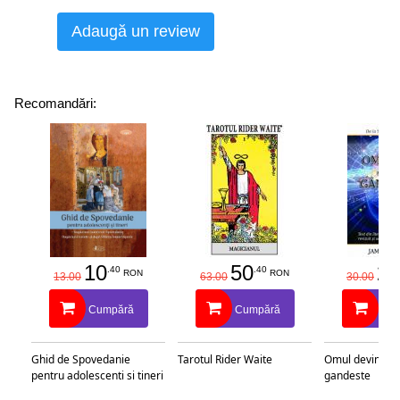
Adaugă un review
Recomandări:
10
50
25
.40
.40
RON
RON
13.00
63.00
30.00
Cumpără
Cumpără
Cu
Ghid de Spovedanie
Tarotul Rider Waite
Omul devine c
pentru adolescenti si tineri
gandeste