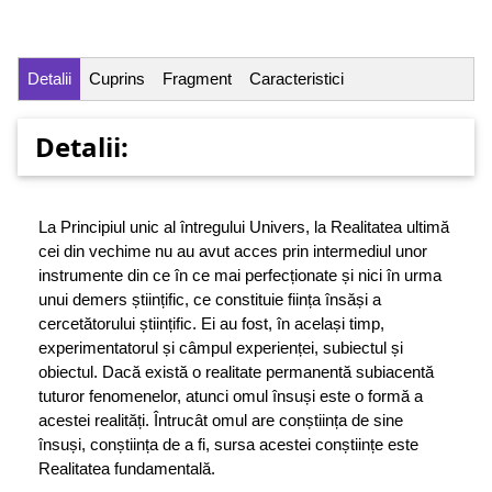
Detalii
Cuprins
Fragment
Caracteristici
Detalii:
La Principiul unic al întregului Univers, la Realitatea ultimă
cei din vechime nu au avut acces prin intermediul unor
instrumente din ce în ce mai perfecționate și nici în urma
unui demers științific, ce constituie ființa însăși a
cercetătorului științific. Ei au fost, în același timp,
experimentatorul și câmpul experienței, subiectul și
obiectul. Dacă există o realitate permanentă subiacentă
tuturor fenomenelor, atunci omul însuși este o formă a
acestei realități. Întrucât omul are conștiința de sine
însuși, conștiința de a fi, sursa acestei conștiințe este
Realitatea fundamentală.