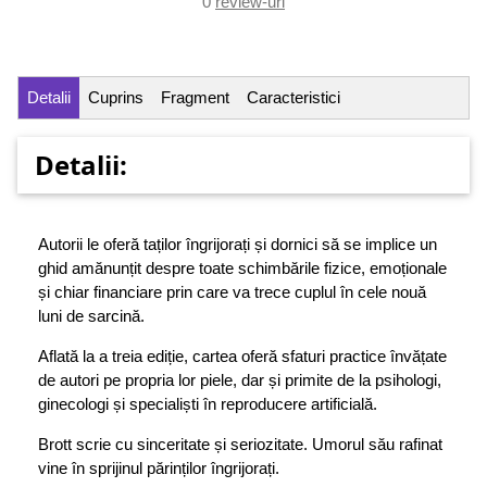
0
review-uri
Detalii
Cuprins
Fragment
Caracteristici
Detalii:
Autorii le oferă taților îngrijorați și dornici să se implice un
ghid amănunțit despre toate schimbările fizice, emoționale
și chiar financiare prin care va trece cuplul în cele nouă
luni de sarcină.
Aflată la a treia ediție, cartea oferă sfaturi practice învățate
de autori pe propria lor piele, dar și primite de la psihologi,
ginecologi și specialiști în reproducere artificială.
Brott scrie cu sinceritate și seriozitate. Umorul său rafinat
vine în sprijinul părinților îngrijorați.