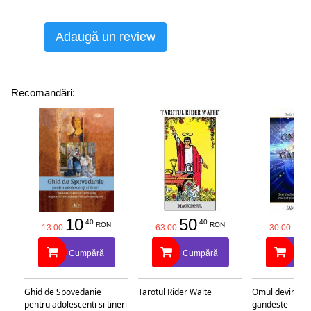
Adaugă un review
Recomandări:
10
50
25
.40
.40
RON
RON
13.00
63.00
30.00
Cumpără
Cumpără
Cu
Ghid de Spovedanie
Tarotul Rider Waite
Omul devine c
pentru adolescenti si tineri
gandeste