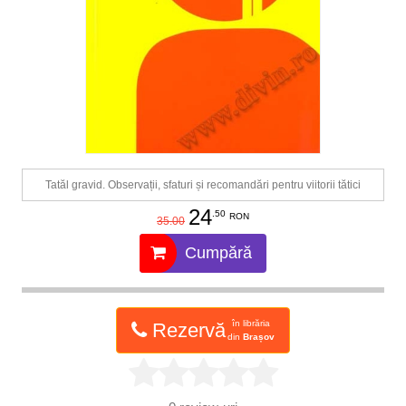
Tatăl gravid. Observații, sfaturi și recomandări pentru viitorii tătici
24
.50
RON
35.00
Cumpără
în librăria
Rezervă
din
Brașov