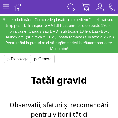
Suntem la librărie! Comenzile plasate le expediem în cel mai scurt
timp posibil. Transport GRATUIT la comenzile de peste 190 lei
prin: curier Cargus sau DPD (sub taxa e 19 lei); EasyBox,
FANbox etc. (sub taxa e 21 lei); poșta română (sub taxa e 25 lei).
Pentru cărți la prețuri mici vă rugăm scrieți la căutare reducere.
Mulțumim!
▷ Psihologie
▷ General
Tatăl gravid
Observații, sfaturi și recomandări
pentru viitorii tătici