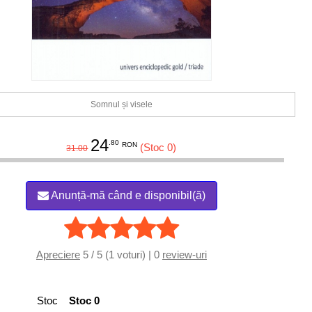
Somnul și visele
24
.80
RON
(Stoc 0)
31.00
Anunță-mă când e disponibil(ă)
Apreciere
5 / 5 (1 voturi) | 0
review-uri
Stoc
Stoc 0