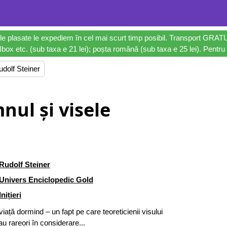
le plasate le expediem în cel mai scurt timp posibil. Transport GRAT
ox etc. (sub taxa e 21 lei); poșta română (sub taxa e 25 lei). Pentru 
dolf Steiner
nul și visele
Rudolf Steiner
Univers Enciclopedic Gold
Inițieri
ață dormind – un fapt pe care teoreticienii visului
iau rareori în considerare...