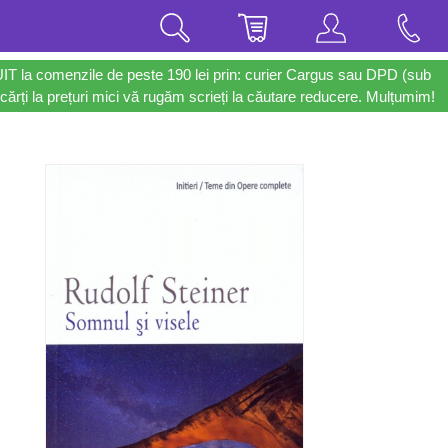
UIT la comenzile de peste 190 lei prin: curier Cargus sau DPD (sub
cărți la prețuri mici vă rugăm scrieți la căutare reducere. Mulțumim!