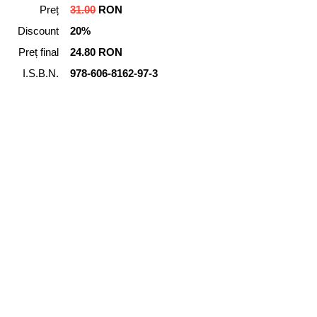
Preț
31.00
RON
Discount
20%
Preț final
24.80 RON
I.S.B.N.
978-606-8162-97-3