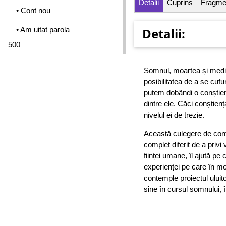
Detalii
Cuprins
Fragme
• Cont nou
• Am uitat parola
Detalii:
500
Somnul, moartea și medita
posibilitatea de a se cufun
putem dobândi o conștien
dintre ele. Căci conștiența
nivelul ei de trezie.
Această culegere de confe
complet diferit de a privi 
ființei umane, îl ajută pe
experienței pe care în m
contemple proiectul uluito
sine în cursul somnului, în