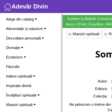
Adevăr Divin
Meniu
Suntem la librărie! Comenzi
Alege din catalog
taxa e 19 lei); EasyBox, FANb
Alimentație și naturism
▷ Maeștri spirituali
▷ Ru
Dezvoltare personală
Divinație
Som
Ezoterism
Filozofie
Inițiere spirituală
Autor:
Inspirație divină
Editura:
Învățături spirituale
Colecția:
Ne petrecem o treime din vi
Maeștri spirituali
îl 