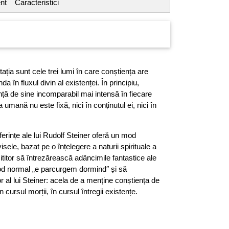
nt
Caracteristici
ția sunt cele trei lumi în care conștiența are
da în fluxul divin al existenței. În principiu,
ță de sine incomparabil mai intensă în fiecare
 umană nu este fixă, nici în conținutul ei, nici în
rințe ale lui Rudolf Steiner oferă un mod
visele, bazat pe o înțelegere a naturii spirituale a
 cititor să întrezărească adâncimile fantastice ale
od normal „e parcurgem dormind″ și să
r al lui Steiner: acela de a menține conștiența de
 cursul morții, în cursul întregii existențe.