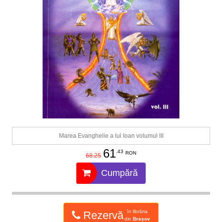
Marea Evanghelie a lui Ioan volumul III
61
.43
RON
68.25
Cumpără
în librăria
Rezervă
din
Brașov