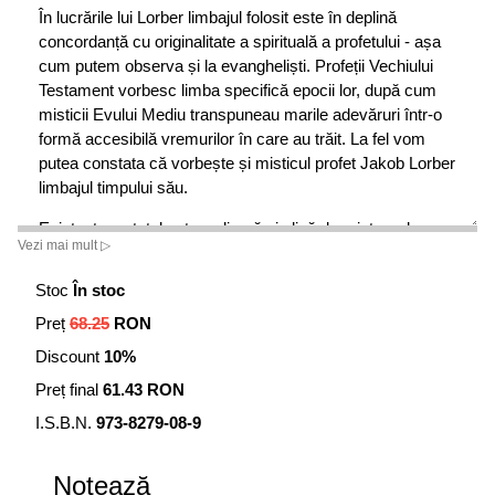
În lucrările lui Lorber limbajul folosit este în deplină
concordanță cu originalitate a spirituală a profetului - așa
cum putem observa și la evangheliști. Profeții Vechiului
Testament vorbesc limba specifică epocii lor, după cum
misticii Evului Mediu transpuneau marile adevăruri într-o
formă accesibilă vremurilor în care au trăit. La fel vom
putea constata că vorbește și misticul profet Jakob Lorber
limbajul timpului său.
Existența cu totul extraordinară și plină de mistere de care
Vezi mai mult ▷
au parte doar cei binecuvântați de DUMNEZEU este, în
ultimă instanță, inefabilă.
Stoc
În stoc
Preț
68.25
RON
Discount
10%
Preț final
61.43 RON
I.S.B.N.
973-8279-08-9
Notează