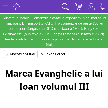
Suntem la librărie! Comenzile plasate le expediem în cel mai scurt
timp posibil. Transport GRATUIT la comenzile de peste 190 lei
prin: curier Cargus sau DPD (sub taxa e 19 lei); EasyBox,
FANbox etc. (sub taxa e 21 lei); poșta română (sub taxa e 25 lei).
Pentru cărți la prețuri mici vă rugăm scrieți la căutare reducere.
Mulțumim!
▷ Maeștri spirituali
▷ Jakob Lorber
Marea Evanghelie a lui
Ioan volumul III