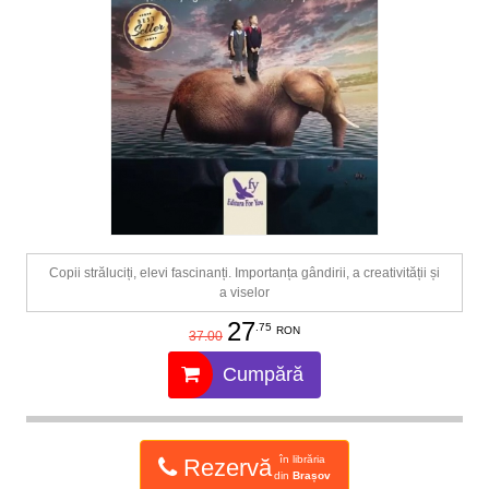
Copii străluciți, elevi fascinanți. Importanța gândirii, a creativității și
a viselor
27
.75
RON
37.00
Cumpără
în librăria
Rezervă
din
Brașov