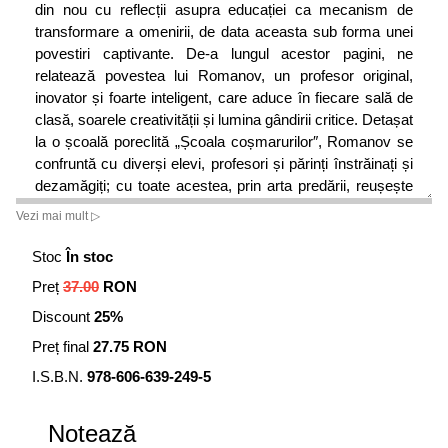
din nou cu reflecții asupra educației ca mecanism de
transformare a omenirii, de data aceasta sub forma unei
povestiri captivante. De-a lungul acestor pagini, ne
relatează povestea lui Romanov, un profesor original,
inovator și foarte inteligent, care aduce în fiecare sală de
clasă, soarele creativității și lumina gândirii critice. Detașat
la o școală poreclită „Școala coșmarurilor″, Romanov se
confruntă cu diverși elevi, profesori și părinți înstrăinați și
dezamăgiți; cu toate acestea, prin arta predării, reușește
să le redea, cu încetul, capacitatea de a visa și de a
Vezi mai mult ▷
construi o viață mai bună.
Stoc
În stoc
Copiii buni se pregătesc pentru succes, copiii străluciți se
Preț
37.00
RON
pregătesc să înfrunte eșecuri și frustrări. Elevii buni se
pregătesc pentru a primi o diplomă, elevii fascinanți se
Discount
25%
pregătesc pentru viață.
Preț final
27.75 RON
I.S.B.N.
978-606-639-249-5
Notează