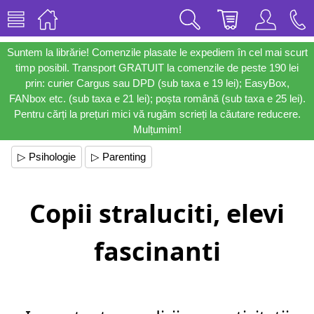
Suntem la librărie! Comenzile plasate le expediem în cel mai scurt
timp posibil. Transport GRATUIT la comenzile de peste 190 lei
prin: curier Cargus sau DPD (sub taxa e 19 lei); EasyBox,
FANbox etc. (sub taxa e 21 lei); poșta română (sub taxa e 25 lei).
Pentru cărți la prețuri mici vă rugăm scrieți la căutare reducere.
Mulțumim!
▷ Psihologie
▷ Parenting
Copii straluciti, elevi
fascinanti