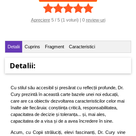
Apreciere
5 / 5 (1 voturi) | 0
review-uri
Detalii
Cuprins
Fragment
Caracteristici
Detalii:
Cu stilul său accesibil și presărat cu reflecții profunde, Dr.
Cury prezintă în această carte bazele unei noi educații,
care are ca obiectiv dezvoltarea caracteristicilor celor mai
înalte ale fiecăruia: conștiința critică, responsabilitatea,
capacitatea de decizie și toleranța... și, mai ales,
capacitatea de a visa și de a avea încredere în sine.
Acum, cu Copii străluciți, elevi fascinanți, Dr. Cury vine