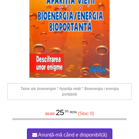
Taine ale bioenergiei * Apariția vieții * Bioenergia / energia
portabilă
25
.50
RON
(Stoc 0)
30.00
Anunță-mă când e disponibil(ă)