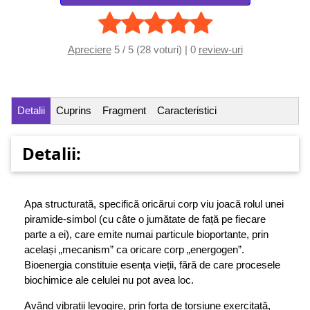
Apreciere
5 / 5 (28 voturi) | 0
review-uri
Detalii
Cuprins
Fragment
Caracteristici
Detalii:
Apa structurată, specifică oricărui corp viu joacă rolul unei
piramide-simbol (cu câte o jumătate de față pe fiecare
parte a ei), care emite numai particule bioportante, prin
același „mecanism” ca oricare corp „energogen”.
Bioenergia constituie esența vieții, fără de care procesele
biochimice ale celulei nu pot avea loc.
Având vibrații levogire, prin forța de torsiune exercitată,