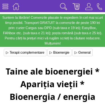
Suntem la librărie! Comenzile plasate le expediem în cel mai scurt
timp posibil. Transport GRATUIT la comenzile de peste 190 lei
prin: curier Cargus sau DPD (sub taxa e 19 lei); EasyBox,
FANbox etc. (sub taxa e 21 lei); poșta română (sub taxa e 25 lei).
Pentru cărți la prețuri mici vă rugăm scrieți la căutare reducere.
Mulțumim!
▷ Terapii complementare
▷ Bioenergie
▷ General
Taine ale bioenergiei *
Apariția vieții *
Bioenergia / energia