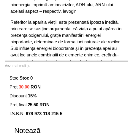
bioenergia imprimă aminoacizilor, ADN-ului, ARN-ului
același aspect – respectiv, levogir.
Referitor la apariția vieții, este prezentată ipoteza inedită,
prin care se susține argumentat că viața a putut apărea în
prezența oxigenului, grație manifestării energiei
bioportante, determinate de formațiuni naturale ale rocilor.
Sub influența energiei bioportante și în prezența apei au
avut loc unele combinații de elemente chimice, creându-
se primele forme de viață primitivă. Toate viețuitoarele
Vezi mai mult ▷
prezintă un biocâmp (bioradiații) constituit nu doar din
unde electromagnetice, purtătoare de informații complete
Stoc
Stoc 0
despre corpul care le-a emis, informații care se integrează
Preț
30.00
RON
ubicuitar și peren în Cronica akashică (biblioteca cosmică
sau memoria astrală). Nu există deosebire între
Discount
15%
bioenergie / energia bioportantă (energie identică cu cea a
Preț final
25.50 RON
viețuitoarelor, dar emisă de corpuri nevii) și electricitate.
Astfel, fiecare viețuitoare poate fi considerată o minusculă
I.S.B.N.
978-973-118-215-5
uzină electrică. Organele viețuitoarelor, inclusiv celulele –
prin organitele lor – pot fi considerate ca niște
Notează