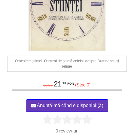
Oracolele științei. Oameni de știință celebri despre Dumnezeu și
religie
21
.58
RON
(Stoc 0)
26.97
Anunță-mă când e disponibil(ă)
0
review-uri