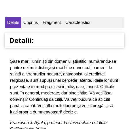
Detalii
Cuprins
Fragment
Caracteristici
Detalii:
Șase mari iluminiști din domeniul științific, numărându-se
printre cei mai distinși și mai bine cunoscuți oameni de
știință ai vremurilor noastre, antagoniști ai credinței
religioase, sunt supuși unei cercetări atente. Ideile lor sunt
prezentate în mod precis și intuitiv, dar și onest. Criticile
sunt, în general, moderate, dar bine țintite. Vă veți lăsa
convinși? Continuați să citiți. Vă veți bucura că ați citit
până la capăt. Veți afla multe lucruri și veți fi pregătiți să
luați propria dumneavoastră decizie.
Francisco J. Ayala, profesor la Universitatea statului
California din Irvine