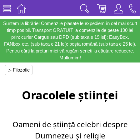
Suntem la librărie! Comenzile plasate le expediem în cel mai scurt
timp posibil. Transport GRATUIT la comenzile de peste 190 lei
prin: curier Cargus sau DPD (sub taxa e 19 lei); EasyBox,
FANbox etc. (sub taxa e 21 lei); poșta română (sub taxa e 25 lei).
Pentru cărți la prețuri mici vă rugăm scrieți la căutare reducere.
Mulțumim!
▷ Filozofie
Oracolele științei
Oameni de știință celebri despre
Dumnezeu și religie