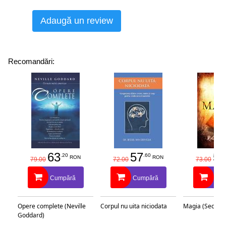
Adaugă un review
Recomandări:
63
57
58
.20
.60
RON
RON
79.00
72.00
73.00
Cumpără
Cumpără
Cu
Opere complete (Neville
Corpul nu uita niciodata
Magia (Secretu
Goddard)