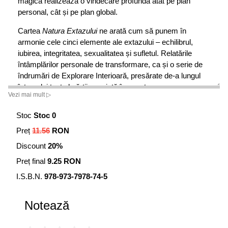
magică realizează o vindecare profundă atât pe plan
personal, cât și pe plan global.
Cartea
Natura Extazului
ne arată cum să punem în
armonie cele cinci elemente ale extazului – echilibrul,
iubirea, integritatea, sexualitatea și sufletul. Relatările
întâmplărilor personale de transformare, ca și o serie de
îndrumări de Explorare Interioară, presărate de-a lungul
întregului text al cărții, ne ajută în acest proces.
Vezi mai mult ▷
Din
Natura Extazului
:
Stoc
Stoc 0
Echilibrul se realizează când pășești în lumina unui
Preț
11.56
RON
adevăr, care depășește cu mult ceea ce cunoaște mintea
Discount
20%
în momentul de față. “Sunt iubită și iubesc așa cum
trebuie?” Cu fiecare clipă în care-ți vei atinge propria
Preț final
9.25 RON
inimă, vei ajunge să afli mai multe despre Iubire. Când îți
I.S.B.N.
978-973-7978-74-5
trăiești viața cu Integritate, ia naștere o mare libertate și o
legătură profundă cu Pulsul Universal. Înțelegerea
caracterului Divin al Sexualității tale și a forței pure a
Notează
energiei tale sexuale sacre îți deschide inima și îți permite
să te apropii tot mai mult de inima lui Dumnezeu. Când