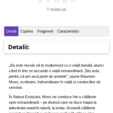
0
review-uri
Detalii
Cuprins
Fragment
Caracteristici
Detalii:
„
Nu este nevoie să te mulțumești cu o viață banală, atunci
când în tine se ascunde o viață extraordinară. Știu asta,
pentru că am avut parte de ambele
”, spune Maureen
Moss, scriitoare, îndrumătoare în viață și conducător de
seminar.
În
Natura Extazului
, Moss ne conduce într-o călătorie
spre extraordinară – pe drumul care ne duce înapoi la
adevărata noastră natură, la extaz. Această călătorie