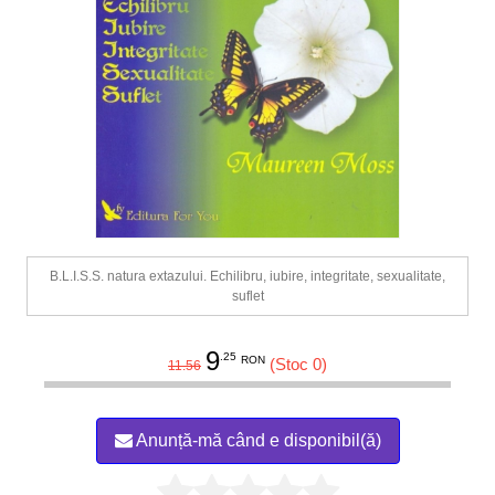
B.L.I.S.S. natura extazului. Echilibru, iubire, integritate, sexualitate,
suflet
9
.25
RON
(Stoc 0)
11.56
Anunță-mă când e disponibil(ă)