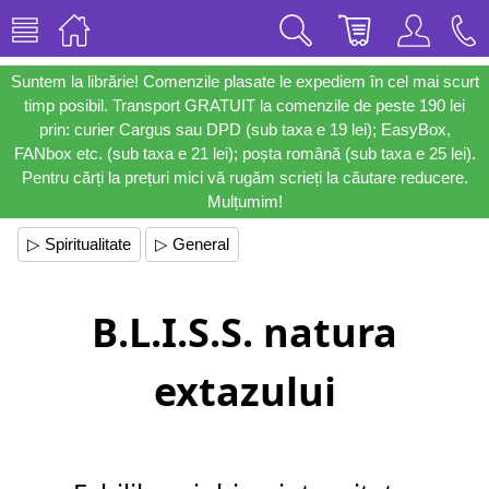
Suntem la librărie! Comenzile plasate le expediem în cel mai scurt
timp posibil. Transport GRATUIT la comenzile de peste 190 lei
prin: curier Cargus sau DPD (sub taxa e 19 lei); EasyBox,
FANbox etc. (sub taxa e 21 lei); poșta română (sub taxa e 25 lei).
Pentru cărți la prețuri mici vă rugăm scrieți la căutare reducere.
Mulțumim!
▷ Spiritualitate
▷ General
B.L.I.S.S. natura
extazului