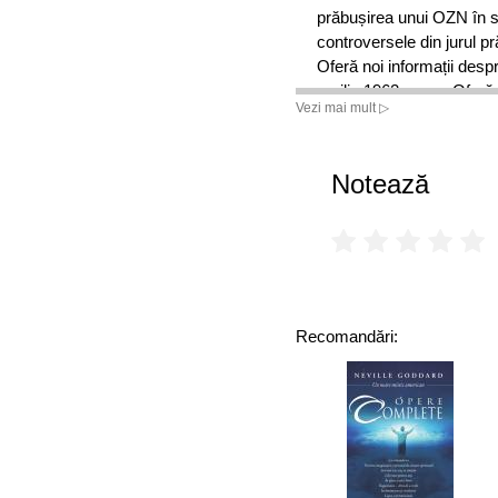
prăbușirea unui OZN în
controversele din jurul
Oferă noi informații des
aprilie 1962. Oferă sol
Vezi mai mult ▷
controversate cazuri de 
Notează
Recomandări: