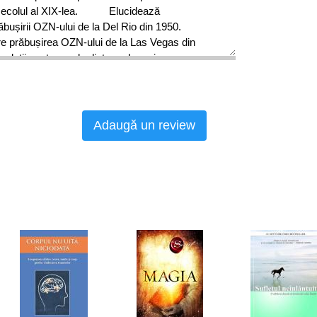
 secolul al XIX-lea. Elucidează
 prăbușirii OZN-ului de la Del Rio din 1950.
pre prăbușirea OZN-ului de la Las Vegas din
uții pentru unele dintre cele mai
prăbușiri de OZN-uri.
Adaugă un review