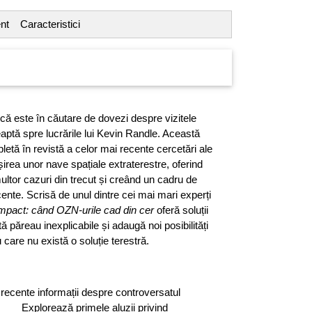
nt
Caracteristici
ică este în căutare de dovezi despre vizitele
eaptă spre lucrările lui Kevin Randle. Această
letă în revistă a celor mai recente cercetări ale
irea unor nave spațiale extraterestre, oferind
ltor cazuri din trecut și creând un cadru de
cente. Scrisă de unul dintre cei mai mari experți
mpact: când OZN-urile cad din cer
oferă soluții
ă păreau inexplicabile și adaugă noi posibilități
 care nu există o soluție terestră.
ente informații despre controversatul
. Explorează primele aluzii privind