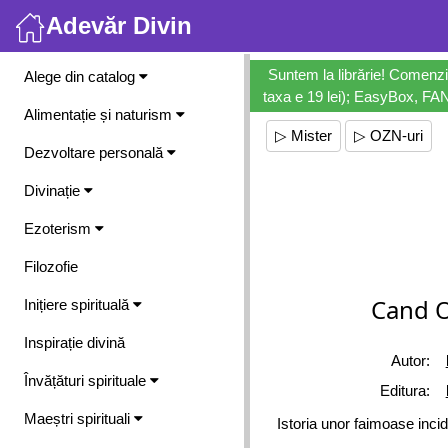
Adevăr Divin
Meniu
Suntem la librărie! Comenzi
Alege din catalog
taxa e 19 lei); EasyBox, FANb
Alimentație și naturism
▷ Mister
▷ OZN-uri
Dezvoltare personală
Divinație
Ezoterism
Filozofie
Cand O
Inițiere spirituală
Inspirație divină
Autor:
Învățături spirituale
Editura:
Maeștri spirituali
Istoria unor faimoase incid