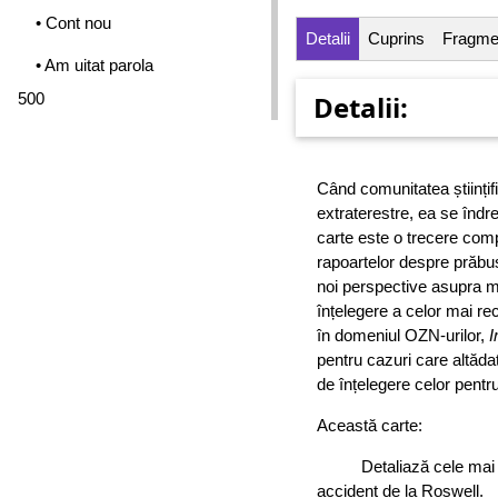
• Cont nou
Detalii
Cuprins
Fragme
• Am uitat parola
500
Detalii:
Când comunitatea științif
extraterestre, ea se îndr
carte este o trecere comp
rapoartelor despre prăbuș
noi perspective asupra mu
înțelegere a celor mai re
în domeniul OZN-urilor,
I
pentru cazuri care altădat
de înțelegere celor pentru
Această carte:
Detaliază cele mai rec
accident de la Roswell