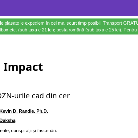
le plasate le expediem în cel mai scurt timp posibil. Transport GRAT
ox etc. (sub taxa e 21 lei); poșta română (sub taxa e 25 lei). Pentru 
Impact
ZN-urile cad din cer
Kevin D. Randle, Ph.D.
Daksha
ente, conspirații și înscenări.