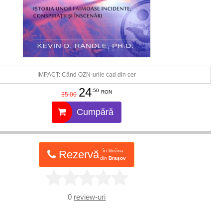
IMPACT: Când OZN-urile cad din cer
24
.50
RON
35.00
Cumpără
în librăria
Rezervă
din
Brașov
0
review-uri