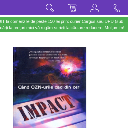
UIT la comenzile de peste 190 lei prin: curier Cargus sau DPD (sub
cărți la prețuri mici vă rugăm scrieți la căutare reducere. Mulțumim!