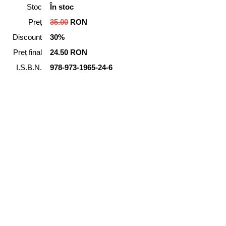
Stoc
În stoc
Preț
35.00
RON
Discount
30%
Preț final
24.50 RON
I.S.B.N.
978-973-1965-24-6