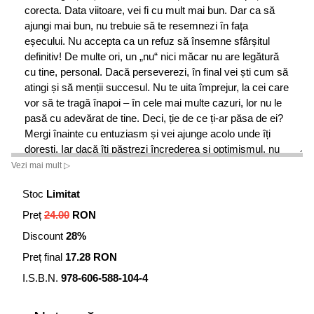
corecta. Data viitoare, vei fi cu mult mai bun. Dar ca să
ajungi mai bun, nu trebuie să te resemnezi în fața
eșecului. Nu accepta ca un refuz să însemne sfârșitul
definitiv! De multe ori, un „nu“ nici măcar nu are legătură
cu tine, personal. Dacă perseverezi, în final vei ști cum să
atingi și să menții succesul. Nu te uita împrejur, la cei care
vor să te tragă înapoi – în cele mai multe cazuri, lor nu le
pasă cu adevărat de tine. Deci, ție de ce ți-ar păsa de ei?
Mergi înainte cu entuziasm și vei ajunge acolo unde îți
dorești. Iar dacă îți păstrezi încrederea și optimismul, nu
vei ajunge acolo singur. Entuziasmul e contagios – și
Vezi mai mult ▷
indispensabil. El îți dă curaj să înaintezi printre refuzuri,
Stoc
Limitat
astfel încât să poți ajunge, pas cu pas, la succes. Căci tot
ce nu te omoară te face mai puternic!
Preț
24.00
RON
Discount
28%
John Fuhrman este un orator profesionist care a susținut
discursuri în întreaga lume. De asemenea, e autor de cărți
Preț final
17.28 RON
motivaționale, consultant specializat în atingerea
I.S.B.N.
978-606-588-104-4
performanței de vârf și președinte-fondator al companiei
Frame of Mind, Inc. Se numără printre cei mai cunoscuți
experți în instruirea personalului din vânzări, fiind el însuși