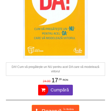
DA! Cum vă pregătește un NU pentru acel DA care vă modelează
viitorul
17
.28
RON
24.00
Cumpără
în librăria