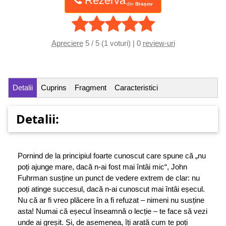
Rezervă
din
Brașov
Apreciere
5 / 5 (1 voturi) | 0
review-uri
Detalii
Cuprins
Fragment
Caracteristici
Detalii:
Pornind de la principiul foarte cunoscut care spune că „nu
poți ajunge mare, dacă n-ai fost mai întâi mic“, John
Fuhrman susține un punct de vedere extrem de clar: nu
poți atinge succesul, dacă n-ai cunoscut mai întâi eșecul.
Nu că ar fi vreo plăcere în a fi refuzat – nimeni nu susține
asta! Numai că eșecul înseamnă o lecție – te face să vezi
unde ai greșit. Și, de asemenea, îți arată cum te poți