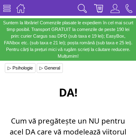
Suntem la librărie! Comenzile plasate le expediem în cel mai scurt
timp posibil. Transport GRATUIT la comenzile de peste 190 lei
prin: curier Cargus sau DPD (sub taxa e 19 lei); EasyBox,
FANbox etc. (sub taxa e 21 lei); poșta română (sub taxa e 25 lei).
Pentru cărți la prețuri mici vă rugăm scrieți la căutare reducere.
Mulțumim!
▷ Psihologie
▷ General
DA!
Cum vă pregătește un NU pentru
acel DA care vă modelează viitorul