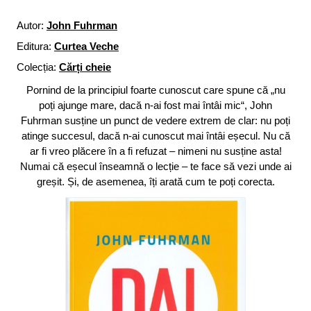
Autor:
John Fuhrman
Editura:
Curtea Veche
Colecția:
Cărți cheie
Pornind de la principiul foarte cunoscut care spune că „nu
poți ajunge mare, dacă n-ai fost mai întâi mic“, John
Fuhrman susține un punct de vedere extrem de clar: nu poți
atinge succesul, dacă n-ai cunoscut mai întâi eșecul. Nu că
ar fi vreo plăcere în a fi refuzat – nimeni nu susține asta!
Numai că eșecul înseamnă o lecție – te face să vezi unde ai
greșit. Și, de asemenea, îți arată cum te poți corecta.