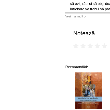
să eviți răul și să obții 
întrebare va trebui să p
privire în China acelor vr
Vezi mai mult ▷
același timp, să ne îndrep
unde se ascund de asemen
Notează
Recomandări: