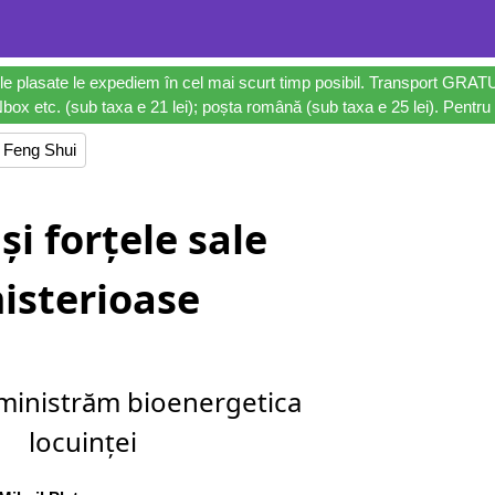
le plasate le expediem în cel mai scurt timp posibil. Transport GRAT
ox etc. (sub taxa e 21 lei); poșta română (sub taxa e 25 lei). Pentru 
 Feng Shui
și forțele sale
isterioase
ministrăm bioenergetica
locuinței