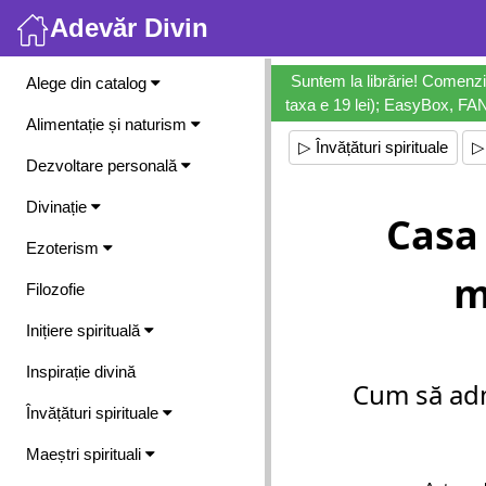
Adevăr Divin
Meniu
Suntem la librărie! Comenzi
Alege din catalog
taxa e 19 lei); EasyBox, FANb
Alimentație și naturism
▷ Învățături spirituale
▷
Dezvoltare personală
Divinație
Casa 
Ezoterism
m
Filozofie
Inițiere spirituală
Inspirație divină
Cum să ad
Învățături spirituale
Maeștri spirituali