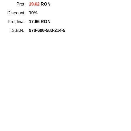
Preț
19.62
RON
Discount
10%
Preț final
17.66 RON
I.S.B.N.
978-606-583-214-5