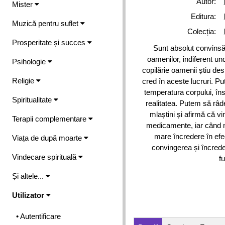
Autor:
Mister
Editura:
Muzică pentru suflet
Colecția:
Prosperitate și succes
Sunt absolut convinsă 
oamenilor, indiferent un
Psihologie
copilărie oamenii știu de
Religie
cred în aceste lucruri. P
temperatura corpului, î
Spiritualitate
realitatea. Putem să râd
mlaștini și afirmă că vi
Terapii complementare
medicamente, iar când 
mare încredere în efec
Viața de după moarte
convingerea și încrede
Vindecare spirituală
f
Și altele...
Utilizator
• Autentificare