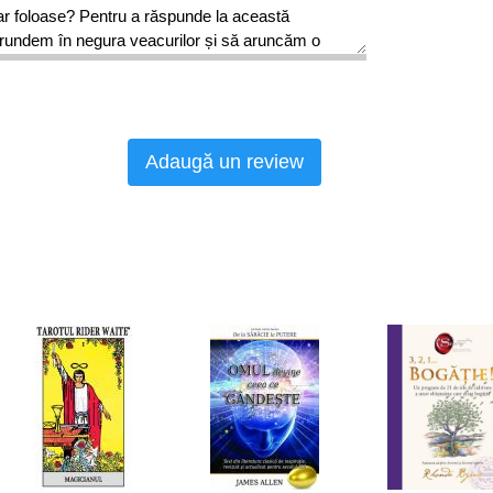
doar foloase? Pentru a răspunde la această
ătrundem în negura veacurilor și să aruncăm o
emuri, când s-a născut știința feng-shui și, în
tăm atenția și asupra trecutului țării noastre,
ea lucruri foarte interesante.
Adaugă un review