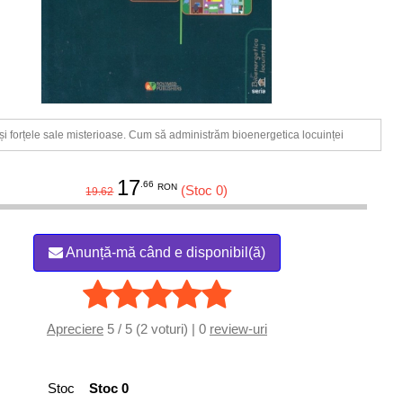
i forțele sale misterioase. Cum să administrăm bioenergetica locuinței
17
.66
RON
(Stoc 0)
19.62
Anunță-mă când e disponibil(ă)
Apreciere
5 / 5 (2 voturi) | 0
review-uri
Stoc
Stoc 0