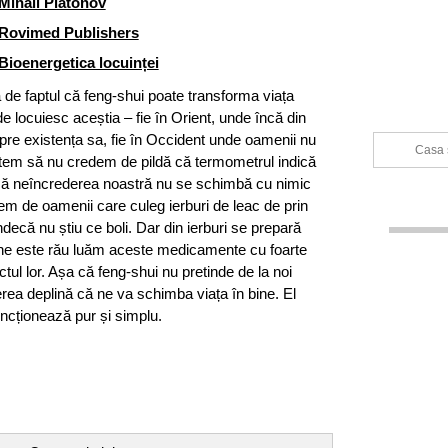
Mihail Platonov
Rovimed Publishers
Bioenergetica locuinței
de faptul că feng-shui poate transforma viața
de locuiesc aceștia – fie în Orient, unde încă din
spre existența sa, fie în Occident unde oamenii nu
Casa ș
utem să nu credem de pildă că termometrul indică
nsă neîncrederea noastră nu se schimbă cu nimic
em de oamenii care culeg ierburi de leac de prin
ndecă nu știu ce boli. Dar din ierburi se prepară
ne este rău luăm aceste medicamente cu foarte
tul lor. Așa că feng-shui nu pretinde de la noi
rea deplină că ne va schimba viața în bine. El
uncționează pur și simplu.