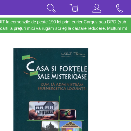
UIT la comenzile de peste 190 lei prin: curier Cargus sau DPD (sub
cărți la prețuri mici vă rugăm scrieți la căutare reducere. Mulțumim!