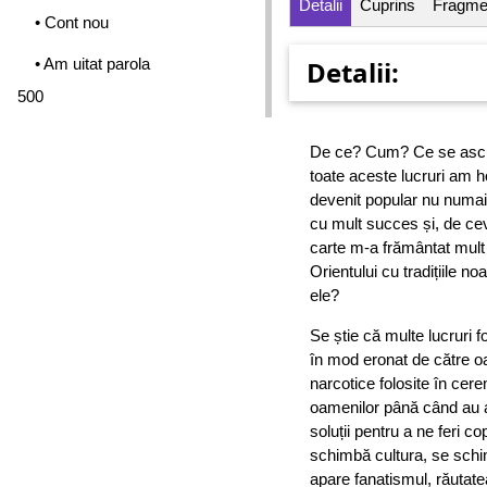
Detalii
Cuprins
Fragme
• Cont nou
• Am uitat parola
Detalii:
500
De ce? Cum? Ce se ascun
toate aceste lucruri am h
devenit popular nu numai 
cu mult succes și, de cev
carte m-a frământat mult
Orientului cu tradițiile n
ele?
Se știe că multe lucruri 
în mod eronat de către oa
narcotice folosite în cer
oamenilor până când au 
soluții pentru a ne feri c
schimbă cultura, se schi
apare fanatismul, răutate