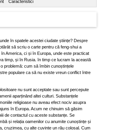
nt
Caracteristici
de în spatele acestei ciudate științe? Despre
otărât să scriu o carte pentru că feng-shui a
în America, ci și în Europa, unde este practicat
a timp, și în Rusia. în timp ce lucram la această
 o problemă: cum să îmbin cunoștințele
oastre populare ca să nu existe vreun conflict între
folositoare nu sunt acceptate sau sunt percepute
menii aparținând altei culturi. Substanțele
emoniile religioase nu aveau efect nociv asupra
ajuns în Europa. Acum ne chinuim să găsim
opiii de contactul cu aceste substanțe. Se
mbă și relația oamenilor cu anumite cunoștințe și
a, cruzimea, cu alte cuvinte un rău colosal. Cum