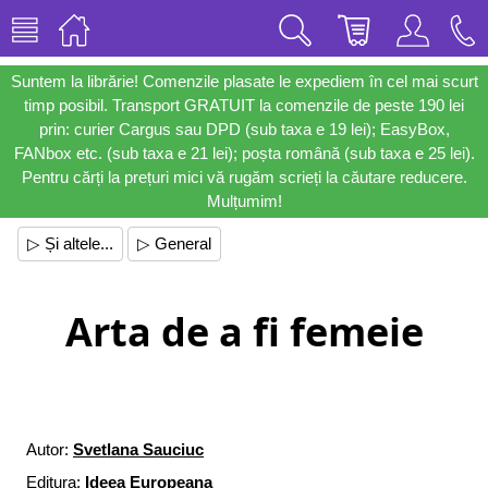
Suntem la librărie! Comenzile plasate le expediem în cel mai scurt
timp posibil. Transport GRATUIT la comenzile de peste 190 lei
prin: curier Cargus sau DPD (sub taxa e 19 lei); EasyBox,
FANbox etc. (sub taxa e 21 lei); poșta română (sub taxa e 25 lei).
Pentru cărți la prețuri mici vă rugăm scrieți la căutare reducere.
Mulțumim!
▷ Și altele...
▷ General
Arta de a fi femeie
Autor:
Svetlana Sauciuc
Editura:
Ideea Europeana