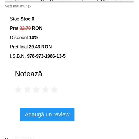
înțelege în mod tradițional prin acest cuvânt. Chiar dacă
Vezi mai mult ▷
critica următoare vi se va părea puțin prea aspră, este
real faptul că femeia contemporană trebuie să redevină
Stoc
Stoc 0
Femeie și chiar mai mult decât atât.
Preț
32.70
RON
Discount
10%
Preț final
29.43 RON
I.S.B.N.
978-973-1986-13-5
Notează
Adaugă un review