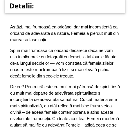
Detalii:
Astăzi, mai frumoasă ca oricând, dar mai inconștientă ca
oricând de adevărata sa natură, Femeia a pierdut mult din
marea sa fascinație.
Spun mai frumoasă ca oricând deoarece dacă ne vom
uita în albumele cu fotografii cu femei, la tablourile făcute
de-a lungul secolelor — vom constata că femeia zilelor
noastre este mai frumoasă fizic și mai elevată psihic
decât femeile din secolele trecute.
De ce? Pentru că este cu mult mai pătrunsă de spirit, însă
cu mult mai departe de adevărata spiritualitate și
inconștientă de adevărata sa natură. Cu cât materia este
mai spiritualizată, cu atât reflectă mai bine frumusețea
divină – de aceea femeia contemporană a atins aceste
niveluri ale frumuseții. Cu toate acestea, Femeia modernă
a uitat să mai fie cu adevărat Femeie – adică ceea ce se