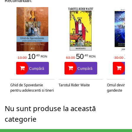
Recomandări:
10
50
25
.40
.40
RON
RON
13.00
63.00
30.00
Cumpără
Cumpără
Cu
Ghid de Spovedanie
Tarotul Rider Waite
Omul devine c
pentru adolescenti si tineri
gandeste
Nu sunt produse la această
categorie