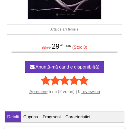
Arta de a fi femeie
29
.43
RON
(Stoc 0)
32.70
Anunță-mă când e disponibil(ă)
Apreciere
5 / 5 (2 voturi) | 0
review-uri
Detalii
Cuprins
Fragment
Caracteristici