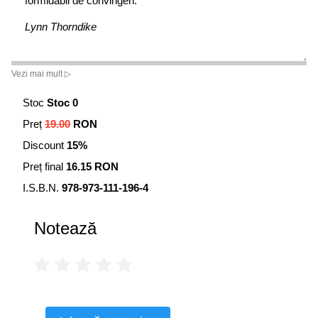
formidabil de convingeri.
Lynn Thorndike
Vezi mai mult ▷
Stoc
Stoc 0
Preț
19.00
RON
Discount
15%
Preț final
16.15 RON
I.S.B.N.
978-973-111-196-4
Notează