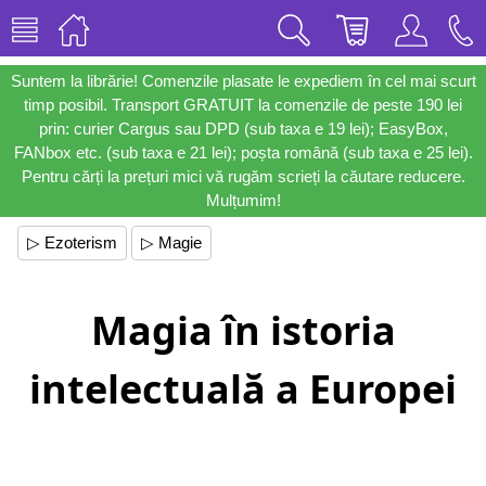
Suntem la librărie! Comenzile plasate le expediem în cel mai scurt
timp posibil. Transport GRATUIT la comenzile de peste 190 lei
prin: curier Cargus sau DPD (sub taxa e 19 lei); EasyBox,
FANbox etc. (sub taxa e 21 lei); poșta română (sub taxa e 25 lei).
Pentru cărți la prețuri mici vă rugăm scrieți la căutare reducere.
Mulțumim!
▷ Ezoterism
▷ Magie
Magia în istoria
intelectuală a Europei