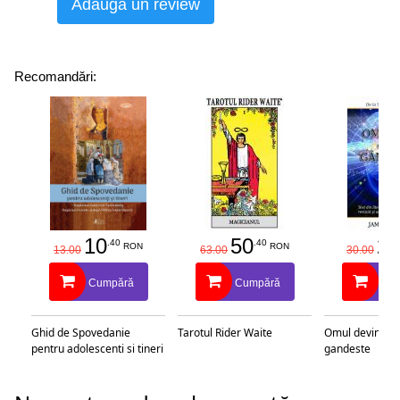
Adaugă un review
Recomandări:
10
50
25
.40
.40
RON
RON
13.00
63.00
30.00
Cumpără
Cumpără
Cu
Ghid de Spovedanie
Tarotul Rider Waite
Omul devine c
pentru adolescenti si tineri
gandeste