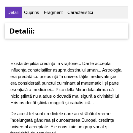
Detalii
Cuprins
Fragment
Caracteristici
Detalii:
Exista de pildă credința în vrăjitorie... Dante accepta
influența constelațiilor asupra destinului uman... Astrologia
era predată cu prisosință în universitățile medievale șie
era considerată punctul culminant al matematicii și parte
esențială a medicinei... Pico della Mirandola afirma că
nicio știință nu a adus o dovadă mai sigură a divinității lui
Hristos decât știința magică și cabalistică...
De acest fel sunt credințele care au străbătut vreme
îndelungată gândirea și cunoașterea Europei, credințe
universal acceptate. Ele constituie un grup variat și