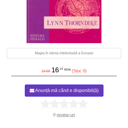
Magia în istoria intelectuală a Europei
16
.15
RON
(Stoc 0)
19.00
Anunță-mă când e disponibil(ă)
0
review-uri